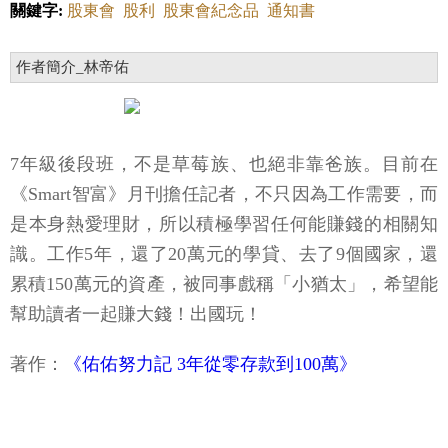
關鍵字:
股東會
股利
股東會紀念品
通知書
作者簡介_林帝佑
7年級後段班，不是草莓族、也絕非靠爸族。目前在
《Smart智富》月刊擔任記者，不只因為工作需要，而
是本身熱愛理財，所以積極學習任何能賺錢的相關知
識。工作5年，還了20萬元的學貸、去了9個國家，還
累積150萬元的資產，被同事戲稱「小猶太」，希望能
幫助讀者一起賺大錢！出國玩！
著作：
《佑佑努力記 3年從零存款到100萬》