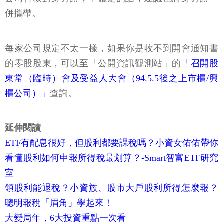
併攜帶。
每家公司規定不太一樣，如果你是收不到開會通知書
的零股股東，可以至「公開資訊觀測站」的
「召開股
東常（臨時）會及受益人大會（94.5.5後之上市櫃/興
櫃公司）」
查詢。
延伸閱讀
ETF有配息很好，但股利都要課稅嗎？小資女佑佑帶你
看懂股利如何申報所得稅最划算？-Smart智富ETF研究
室
領股利能退稅？小資族、股市大戶股利所得怎麼報？
聰明報稅「眉角」學起來！
大變局年，6大投資重點一次看