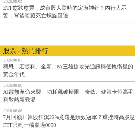
2026.08.03
ETF愈跌愈買，成台股大跌時的定海神針？內行人示
警：背後暗藏死亡螺旋風險
股票 ‧ 熱門排行
2026.08.05
穩懋、宏捷科、全新...PA三雄搶攻光通訊與低軌衛星的
黃金年代
2026.08.06
AI散熱革命來襲！功耗飆破極限，奇鋐、健策卡位高毛
利散熱新戰場
2026.08.06
7月回顧》韓股狂瀉22%竟還是績效冠軍？重挫時高股息
ETF只剩一檔贏過0050