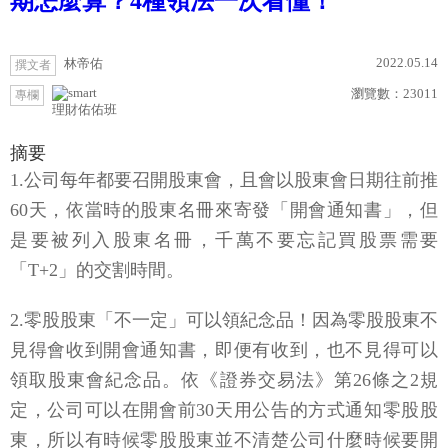
期怎麼算？4種領法一次看懂！
2022.05.14
林帝佑
撰文者
瀏覽數：
23011
專欄
理財佑佑班
摘要
1.公司每年都要召開股東會，且會以股東會日期往前推
60天，依當時的股東名冊來寄發「開會通知書」，但
是要被列入股東名冊，千萬不要忘記買股票需要
「T+2」的交割時間。
2.零股股東「不一定」可以領紀念品！因為零股股東不
見得會收到開會通知書，即便有收到，也不見得可以
領取股東會紀念品。依《證券交易法》第26條之2規
定，公司可以在開會前30天用公告的方式通知零股股
東，所以有時候零股股東並不清楚公司什麼時候要開