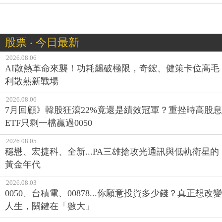
股票 ‧ 今日最新
2026.08.06
AI散熱革命來襲！功耗飆破極限，奇鋐、健策卡位高毛
利散熱新戰場
2026.08.06
7月回顧》韓股狂瀉22%竟還是績效冠軍？重挫時高股息
ETF只剩一檔贏過0050
2026.08.05
穩懋、宏捷科、全新...PA三雄搶攻光通訊與低軌衛星的
黃金年代
2026.08.03
0050、台積電、00878...你願意投資多少錢？真正想改變
人生，關鍵在「數大」