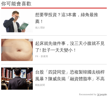
你可能會喜歡
想要學投資？這3本書，綠角最推
薦！
個人理財
PR
起床就先做件事，沒三天小腹就不見
了! 肚子一天天變小！
PR・新素簡
台股「四貸同堂」恐複製韓國去槓桿
風暴？陳威良揭「融資體脂率」不高
觀點新聞
Recommended by