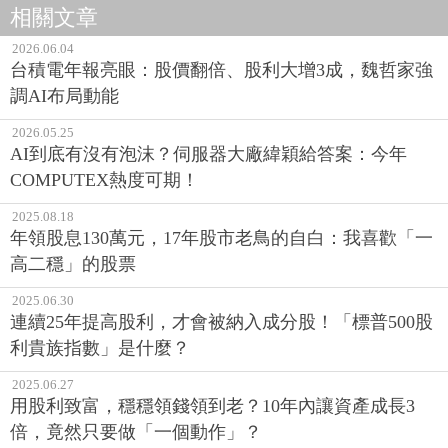
相關文章
2026.06.04
台積電年報亮眼：股價翻倍、股利大增3成，魏哲家強
調AI布局動能
2026.05.25
AI到底有沒有泡沫？伺服器大廠緯穎給答案：今年
COMPUTEX熱度可期！
2025.08.18
年領股息130萬元，17年股市老鳥的自白：我喜歡「一
高二穩」的股票
2025.06.30
連續25年提高股利，才會被納入成分股！「標普500股
利貴族指數」是什麼？
2025.06.27
用股利致富，穩穩領錢領到老？10年內讓資產成長3
倍，竟然只要做「一個動作」？