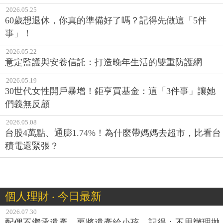
2026.05.25
60歲想退休，你真的準備好了嗎？記得先做這「5件
事」！
2026.05.22
意定監護與安養信託：打造晚年生活的雙重防護網
2026.05.19
30世代女性開戶暴增！鉅亨買基金：這「3件事」讓她
們義無反顧
2026.05.08
台股4萬點、通膨1.74%！為什麼帶媽媽去超市，比看台
積電還緊張？
個人理財 ‧ 今日最新
2026.07.30
配偶不繼承遺產，要將遺產給小孩，記得：不用辦理拋