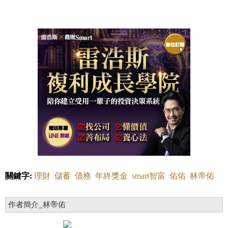
關鍵字:
理財
儲蓄
債務
年終獎金
smart智富
佑佑
林帝佑
作者簡介_林帝佑