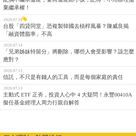
棄繼承權！
2026.07.28
台股「四貸同堂」恐複製韓國去槓桿風暴？陳威良揭
「融資體脂率」不高
2026.07.14
「兄弟姊妹特留分」將刪除，哪些人會受影響？該怎麼
應對？
2026.07.13
信託，不只是有錢人的工具，而是每個家庭的責任
2026.07.13
主動式 ETF 正夯，投資人心中 4 大疑問！永豐00410A
擬任基金經理人周力行親自解答