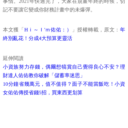
事情。2021年快過完了，大家在規畫年終的時候，切
記不要讓它變成你財務計畫中的未爆彈。
本文獲「
Hｉ～Ｉ'ｍ佑佑：）
」授權轉載，原文：
年
終別亂花！分成4大預算更靈活
延伸閱讀
小資族努力存錢，偶爾想犒賞自己覺得良心不安？理
財達人佑佑教你破解「儲蓄率迷思」
10分鐘省幾萬元，值不值得？面子不能當飯吃！小資
女佑佑傳授省錢5招，買東西更划算