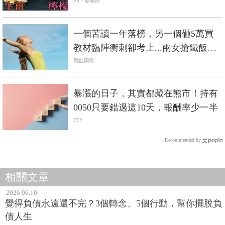
PR・新素簡
一個苦讀一年落榜，另一個砸5萬買
教材臨陣衝刺卻考上...兩女搶鐵飯碗
卻不同命的啟示
觀點新聞
暴漲的日子，其實都藏在熊市！持有
0050只要錯過這10天，報酬率少一半
ETF
Recommended by
相關文章
2026.06.10
覺得負債永遠還不完？3個轉念、5個行動，幫你擺脫負
債人生