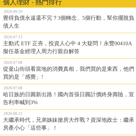
個人理財 ‧ 熱門排行
2026.06.10
覺得負債永遠還不完？3個轉念、5個行動，幫你擺脫負
債人生
2026.07.13
主動式 ETF 正夯，投資人心中 4 大疑問！永豐00410A
擬任基金經理人周力行親自解答
2026.07.08
從釜山街頭看當地的消費真相，我們買的是東西，他們
買的是「感覺」!
2026.07.08
哈日族的日圓新出路！國內首張日圓計價終身壽險，宣
告利率喊到3%
2026.06.12
大繼承時代，兄弟姊妹搶房大作戰？資深地政士：繼承
房產小心「這些事」！