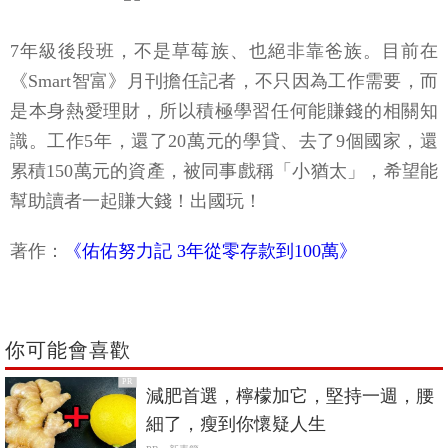
7年級後段班，不是草莓族、也絕非靠爸族。目前在
《Smart智富》月刊擔任記者，不只因為工作需要，而
是本身熱愛理財，所以積極學習任何能賺錢的相關知
識。工作5年，還了20萬元的學貸、去了9個國家，還
累積150萬元的資產，被同事戲稱「小猶太」，希望能
幫助讀者一起賺大錢！出國玩！
著作：
《佑佑努力記 3年從零存款到100萬》
你可能會喜歡
PR
減肥首選，檸檬加它，堅持一週，腰
細了，瘦到你懷疑人生