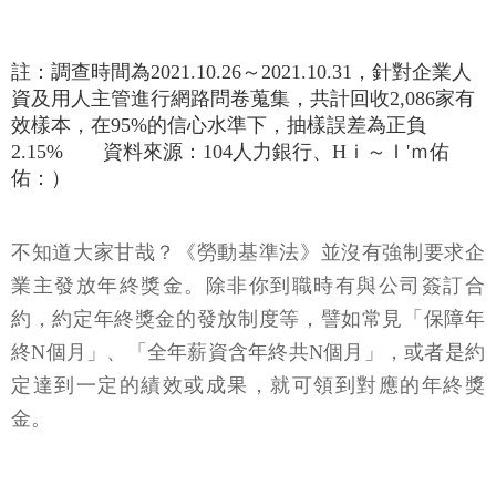
註：調查時間為2021.10.26～2021.10.31，針對企業人
資及用人主管進行網路問卷蒐集，共計回收2,086家有
效樣本，在95%的信心水準下，抽樣誤差為正負
2.15% 資料來源：104人力銀行、Hｉ～Ｉ'ｍ佑
佑：）
不知道大家甘哉？《勞動基準法》並沒有強制要求企
業主發放年終獎金。除非你到職時有與公司簽訂合
約，約定年終獎金的發放制度等，譬如常見「保障年
終N個月」、「全年薪資含年終共N個月」，或者是約
定達到一定的績效或成果，就可領到對應的年終獎
金。