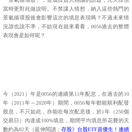
「景氣循環股」，造成投資人熱議的話題，元大投信
當時更對此做說明。不禁讓人猜想，納入這些熱門的
景氣循環股後會影響這次的填息表現嗎？不過未來情
況誰也說不準，不妨現在就來看看，0056過去的整體
表現會是如何呢？
今（2021）年是0056的連續第11年配息，在過去的10
年（2011年～2020年）期間，0056每年都能順利配發
股息，不只如此，亦能在每次配息後，於1年（250個
交易日）內達成100%填息，期間平均填息所花費的天
數約為82天（延伸閱讀：
存股》台股ETF資優生！連續