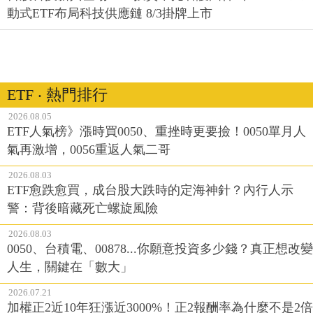
動式ETF布局科技供應鏈 8/3掛牌上市
ETF ‧ 熱門排行
2026.08.05
ETF人氣榜》漲時買0050、重挫時更要撿！0050單月人
氣再激增，0056重返人氣二哥
2026.08.03
ETF愈跌愈買，成台股大跌時的定海神針？內行人示
警：背後暗藏死亡螺旋風險
2026.08.03
0050、台積電、00878...你願意投資多少錢？真正想改變
人生，關鍵在「數大」
2026.07.21
加權正2近10年狂漲近3000%！正2報酬率為什麼不是2倍