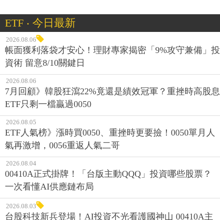
ETF ‧ 今日最新
2026.08.06
帳面獲利落袋才安心！理財專家揭密「9%攻守兼備」投
資術 留意8/10關鍵日
2026.08.06
7月回顧》韓股狂瀉22%竟還是績效冠軍？重挫時高股息
ETF只剩一檔贏過0050
2026.08.05
ETF人氣榜》漲時買0050、重挫時更要撿！0050單月人
氣再激增，0056重返人氣二哥
2026.08.04
00410A正式掛牌！「台版主動QQQ」投資哪些股票？
一次看懂AI供應鏈布局
2026.08.03
台股科技新兵登場！AI投資不光看護國神山 00410A主