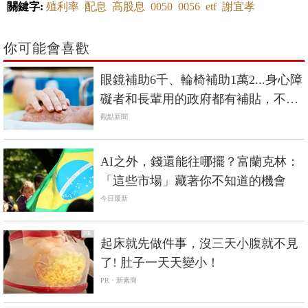
關鍵字:
殖利率
配息
高股息
0050
0056
etf
謝宜孝
你可能會喜歡
眼鏡補助6千、輪椅補助1萬2...身心障
礙者和長輩用的政府都有補貼，不是
低收入戶也能辦
觀點新聞
AI之外，錢還能往哪擺？富蘭克林：
「這些市場」藏著你不知道的機會
今日最新
PR
起床就先做件事，沒三天小腹就不見
了! 肚子一天天變小！
PR・新素簡