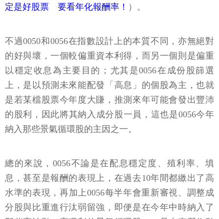
定是好股票 要看年化報酬率！
）。
不過0050和0056在指數設計上的本質不同，亦無絕對
的好與壞，一個較偏重資本利得，而另一個則是偏重
以穩定收息為主要目的；尤其是0056在成份股篩選
上，是以預測未來能配發「高息」的個股為主，也就
是若某檔股票今年度大賺，推測來年可能會發出豐沛
的股利，因此將其納入成分股一員，這也是0056今年
納入那些景氣循環股的主因之一。
總的來說，0056不論是在配息穩定度、殖利率、填
息，甚至是報酬的表現上，在過去10年間都繳出了高
水準的表現，再加上0056每半年會重新審視、調整成
分股與比重進行汰弱留強，即便是在今年中時納入了