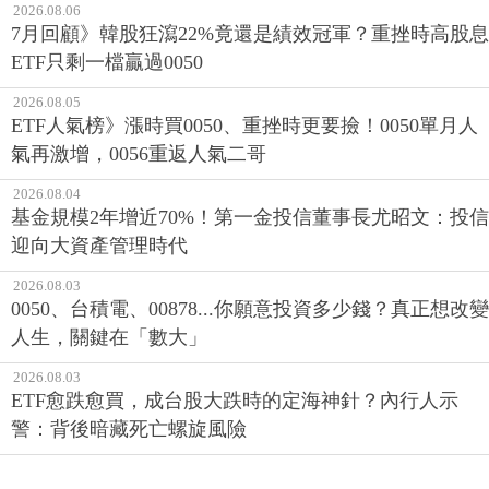
2026.08.06
7月回顧》韓股狂瀉22%竟還是績效冠軍？重挫時高股息
ETF只剩一檔贏過0050
2026.08.05
ETF人氣榜》漲時買0050、重挫時更要撿！0050單月人
氣再激增，0056重返人氣二哥
2026.08.04
基金規模2年增近70%！第一金投信董事長尤昭文：投信
迎向大資產管理時代
2026.08.03
0050、台積電、00878...你願意投資多少錢？真正想改變
人生，關鍵在「數大」
2026.08.03
ETF愈跌愈買，成台股大跌時的定海神針？內行人示
警：背後暗藏死亡螺旋風險