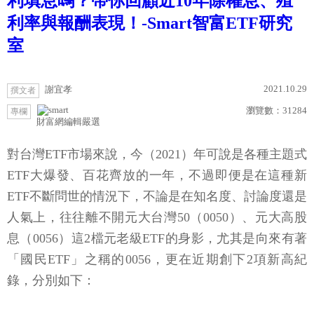
利填息嗎？帶你回顧近10年除權息、殖
利率與報酬表現！-Smart智富ETF研究
室
2021.10.29
謝宜孝
撰文者
瀏覽數：
31284
專欄
財富網編輯嚴選
對台灣ETF市場來說，今（2021）年可說是各種主題式
ETF大爆發、百花齊放的一年，不過即便是在這種新
ETF不斷問世的情況下，不論是在知名度、討論度還是
人氣上，往往離不開元大台灣50（0050）、元大高股
息（0056）這2檔元老級ETF的身影，尤其是向來有著
「國民ETF」之稱的0056，更在近期創下2項新高紀
錄，分別如下：