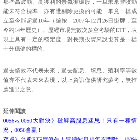
那些高波動、高獲利的景氣循環股，一旦未來營收動
能未符合標準，亦有遭剔除更換的可能，畢竟一檔成
立至今能超過10年（編按：2007年12月26日掛牌，至
今約14年歷史）、歷經市場無數次多空考驗的ETF，表
現上具有一定的穩定度，對長期投資來說也算是一檔
十分穩健的標的。
過去績效不代表未來，過去配息、填息、殖利率等數
值亦不代表未來表現，以上資訊僅供研究參考，無推
薦進出之意。
延伸閱讀
0056vs.0050大對決》破解高股息迷思！只有一種情
況，0056會贏！
存股》台股ETF資優生！連續配息10年不間斷、100%