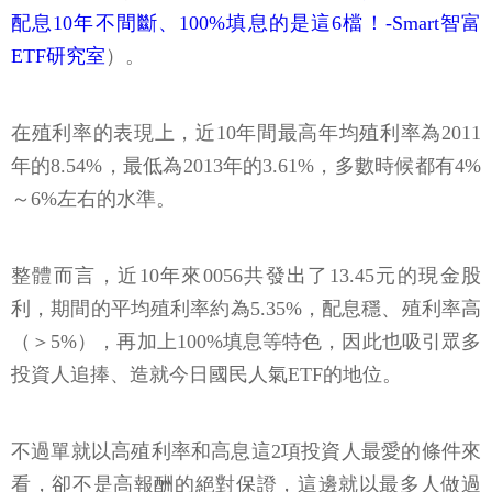
配息10年不間斷、100%填息的是這6檔！-Smart智富
ETF研究室
）。
在殖利率的表現上，近10年間最高年均殖利率為2011
年的8.54%，最低為2013年的3.61%，多數時候都有4%
～6%左右的水準。
整體而言，近10年來0056共發出了13.45元的現金股
利，期間的平均殖利率約為5.35%，配息穩、殖利率高
（＞5%），再加上100%填息等特色，因此也吸引眾多
投資人追捧、造就今日國民人氣ETF的地位。
不過單就以高殖利率和高息這2項投資人最愛的條件來
看，卻不是高報酬的絕對保證，這邊就以最多人做過