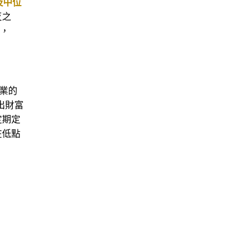
及中位
反之
短，
業的
出財富
定期定
在低點