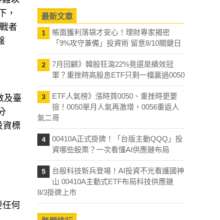
下，
最新文章
挑戰者
帳面獲利落袋才安心！理財專家揭密
1
盤
「9%攻守兼備」投資術 留意8/10關鍵日
7月回顧》韓股狂瀉22%竟還是績效冠
2
軍？重挫時高股息ETF只剩一檔贏過0050
ETF人氣榜》漲時買0050、重挫時更要
3
數及臺
撿！0050單月人氣再激增，0056重返人
分
氣二哥
投資標
00410A正式掛牌！「台版主動QQQ」投
4
資哪些股票？一次看懂AI供應鏈布局
台股科技新兵登場！AI投資不光看護國神
5
山 00410A主動式ETF布局科技供應鏈
8/3掛牌上市
要任何