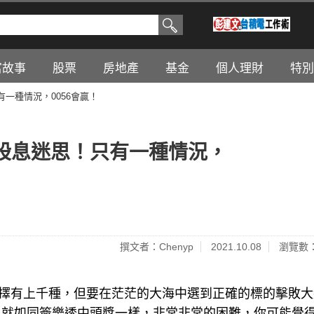
富故事
股票
房地產
基金
個人理財
特別
只有一種情況，0056會贏！
解高股息迷思！只有一種情況，
撰文者：Chenyp
2021.10.08
瀏覽數：
場的選擇有上千種，但要在茫茫的大海中選到正確的標的擊敗
，就如同簽樂透中頭獎一樣，非常非常的困難，你可能覺