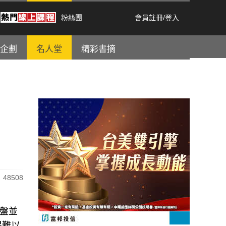
粉絲團
會員註冊
/
登入
企劃
名人堂
精彩書摘
48508
大盤並
得難以