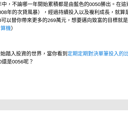
年中，不論哪一年開始累積都是由藍色的0050勝出。在這
008年的次貸風暴），經過持續投入以及複利成長，就算
050可以替你帶來更多的269萬元，想要邁向致富的目標就
計算機
）
開始踏入投資的世界，當你看到
定期定期對決單筆投入的
還是0056呢？