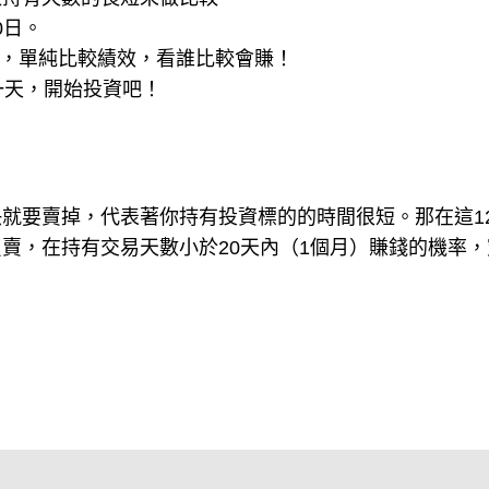
0日。
用，單純比較績效，看誰比較會賺！
一天，開始投資吧！
就要賣掉，代表著你持有投資標的的時間很短。那在這1
賣，在持有交易天數小於20天內（1個月）賺錢的機率，