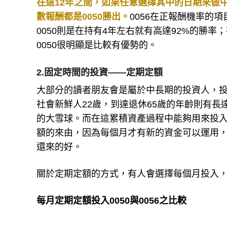
在這12年之間，如果任意選擇其中的日期來做
數報酬都是0050勝出。
0056在正報酬機率的
0050則是在持有4年左右就有高達92%的勝
0050很明顯是比較有優勢的。
2.固定時間的投資——定期定額
大部分的讀者朋友會是屬於中長期的投資人，投
社會新鮮人22歲，到達退休65歲的年齡則有長
的大雪球。而在這累積資產過程中能夠用來投
額的來由，因為每個月才有新的資金可以運用
還來的好。
關於定期定額的方式，有人會選擇每個月投入，
每月定期定額投入0050與0056之比較