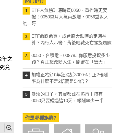
熱門排行
ETF人氣榜》漲時買0050、重挫時更要
1
撿！0050單月人氣再激增，0056重返人
氣二哥
ETF愈跌愈買，成台股大跌時的定海神
2
針？內行人示警：背後暗藏死亡螺旋風險
0050、台積電、00878...你願意投資多少
3
2年之
錢？真正想改變人生，關鍵在「數大」
究竟
加權正2近10年狂漲近3000%！正2報酬
4
率為什麼不是2倍而是5.4倍？
暴漲的日子，其實都藏在熊市！持有
5
0050只要錯過這10天，報酬率少一半
你是哪種族群?