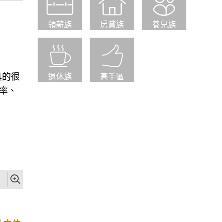
領薪族
房貸族
養兒族
真的很
退休族
高手區
率、