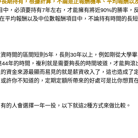
中長期持有，根據計算，不論是正報酬機率、平均報酬以
項目中，必須要持有7年左右，才能擁有將近90%的勝率，
率；在平均報酬以及中位數報酬項目中，不論持有時間的長
資時間的區間短則5年，長則30年以上，例如剛從大學畢
達44年的時間，複利就是需要夠長的時間坡道，才能夠滾
入的資金來源最顯而易見的就是薪資收入了，這也造成了
，或許你不知道的，定期定額所帶來的好處可是比你想買
有的人會選擇一年一投，以下就這2種方式來做比較。