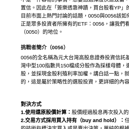
置信。因此在「簽樂透靠神蹟，買台股看YP」
目前市面上熱門討論的話題，0050與0056
正是眾多投資者所擁有的ETF：0056，讓我
（0050）的地位。
挑戰者簡介（0056）
0056的全名稱為元大台灣高股息證券投資信託
灣中型100指數共150檔成分股作為採樣母體
股，並採現金股利殖利率加權。講白話一點，就
的，這是屬於策略性的選股投資，更詳細的內
對決方式
1.使用還原股價計算：
股價經過股息再次投入的
2.交易方式採用買入持有（buy and hold）：
的技術指標決定買入或是賣出決策，單純的根