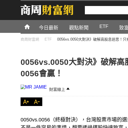
ETF
今日最新
觀點新聞
致
商周財富網
ETF
0056vs.0050大對決》破解高股息迷思！
0056vs.0050大對決》破
0056會贏！
財富線上
0050vs.0056（終極對決），台灣股票市
不是一件容易的事情，想要透過擇股快速致富