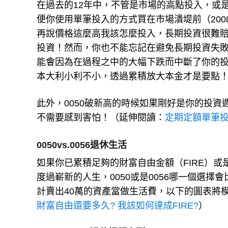
在過去的12年中，不管是市場的高點投入，或是
便你使用單筆投入的方式買在市場潰堤前（2008年
再說價格這麼高我該怎麼投入，長期投資很難
投資！然而，你也不能忘記在避免長期投資失
能會因為在過程之中的大幅下跌而中斷了你的
本大利小利不小，透過累積放大本金才是要點
此外，0050破新高的時候如果剛好是你的投資
不需要感到害怕！（延伸閱讀：
定期定額單筆
0050vs.0056退休生活
如果你已累積足夠的財富自由金額（FIRE）
度過嶄新的人生，0050或是0056哪一個選擇會
計賣出40萬的資產當做生活費，以下的圖表將模擬
財富自由還要多久? 我該如何達成FIRE?
）