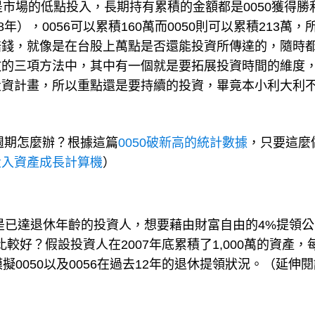
市場的低點投入，長期持有累積的金額都是0050獲得勝
），0056可以累積160萬而0050則可以累積213萬，
賠錢，就像是在台股上萬點是否還能投資所傳達的，隨時
敗的三項方法中，其中有一個就是要拓展投資時間的維度
投資計畫，所以重點還是要持續的投資，畢竟本小利大利
！
週期怎麼辦？根據這篇
0050破新高的統計數據
，只要這麼
投入資產成長計算機
）
或是已達退休年齡的投資人，想要藉由財富自由的4%提領
比較好？假設投資人在2007年底累積了1,000萬的資產，
0050以及0056在過去12年的退休提領狀況。（延伸