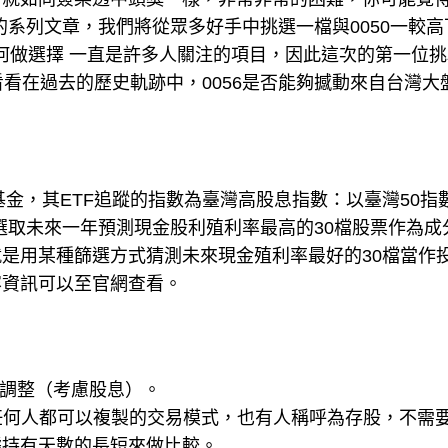
的系列文章，我們將從眾多好手中挑選一檔與0050一較高
該如何做選擇 一直是許多人關注的項目，因此這次的第一位
們看看在過去的歷史軌跡中，0056是否能夠撼動來自台灣大
基金，其ETF追蹤的指數為臺灣高股息指數：以臺灣50指
，選取未來一年預測現金股利殖利率最高的30檔股票作為成
是用某種篩選方式猜測未來現金殖利率最好的30檔當作
容資訊可以至官網查看。
調整（考慮股息）。
任何人都可以複製的交易模式，也有人稱呼為存股，不需
據持有天數的長短來做比較。