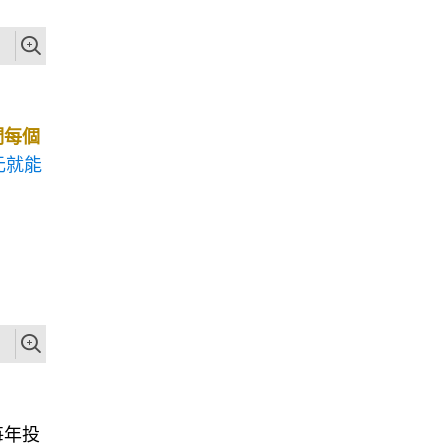
們每個
元就能
每年投