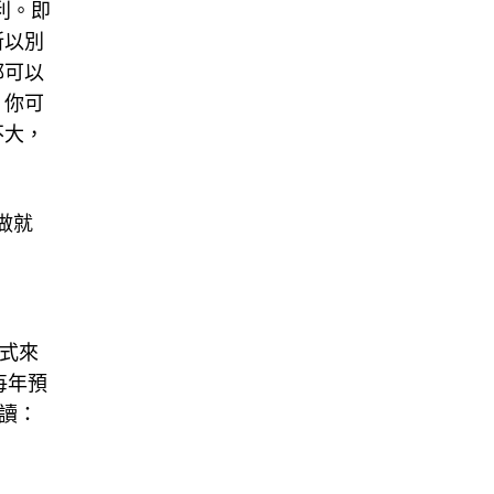
利。即
所以別
都可以
，你可
不大，
做就
公式來
每年預
閱讀：