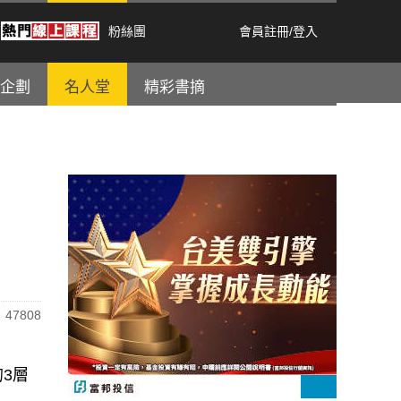
粉絲團
會員註冊
/
登入
企劃
名人堂
精彩書摘
47808
3層