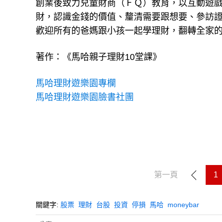
創業後致力兒童財商（ＦＱ）教育，以互動遊
財，認識金錢的價值、釐清需要跟想要、參訪
歡迎所有的爸媽跟小孩一起學理財，翻轉全家
著作：《馬哈親子理財10堂課》
馬哈理財遊樂園專欄
馬哈理財遊樂園臉書社團
第一頁
1
關鍵字:
股票
理財
台股
投資
停損
馬哈
moneybar