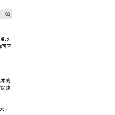
人會以
你可容
基本的
有閒錢
0元，