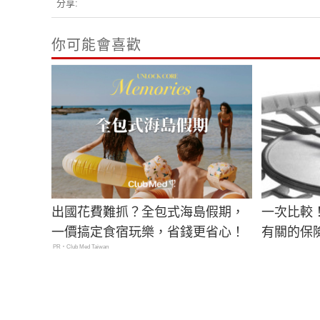
分享:
你可能會喜歡
出國花費難抓？全包式海島假期，
一次比較
一價搞定食宿玩樂，省錢更省心！
有關的保
PR・Club Med Taiwan