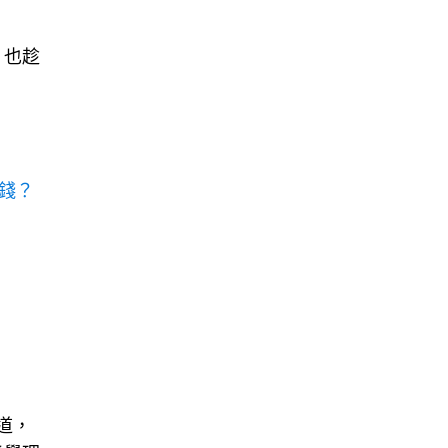
，也趁
錢？
道，