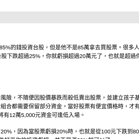
定85%的錢投資台股，但是他不是85萬拿去買股票。很多
股下跌超過25%，你就虧損超過20萬元了，也就是超過
的風險，不隨便因股價暴跌而殺低賣出股票，並建立孩子
資組合都需要保留部分資金，當好股票有便宜價格時，才
12萬5,000元資金可逢低入場。
0%，因為當股票虧損20%時，也就是從100元下跌到8