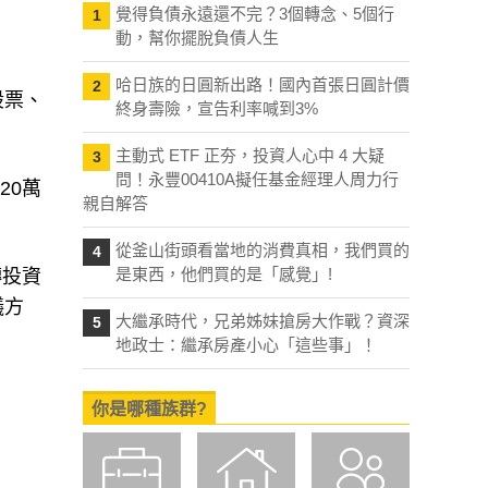
覺得負債永遠還不完？3個轉念、5個行
1
動，幫你擺脫負債人生
哈日族的日圓新出路！國內首張日圓計價
2
股票、
終身壽險，宣告利率喊到3%
主動式 ETF 正夯，投資人心中 4 大疑
3
問！永豐00410A擬任基金經理人周力行
20萬
親自解答
從釜山街頭看當地的消費真相，我們買的
4
是東西，他們買的是「感覺」!
轉投資
議方
大繼承時代，兄弟姊妹搶房大作戰？資深
5
地政士：繼承房產小心「這些事」！
你是哪種族群?