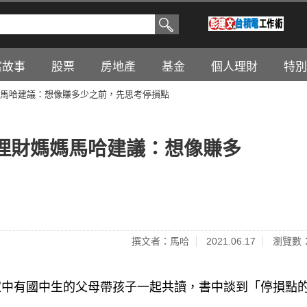
富故事
股票
房地產
基金
個人理財
特別
馬哈建議：想像賺多少之前，先思考停損點
理財媽媽馬哈建議：想像賺多
撰文者：馬哈
2021.06.17
瀏覽數：
中有國中生的父母帶孩子一起共讀，書中談到「停損點的