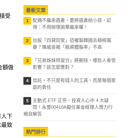
最新文章
接受
配偶不繼承遺產，要將遺產給小孩，記
1
得：不用辦理拋棄繼承權！
台股「四貸同堂」恐複製韓國去槓桿風
2
暴？陳威良揭「融資體脂率」不高
「兄弟姊妹特留分」將刪除，哪些人會受
3
金額做
影響？該怎麼應對？
信託，不只是有錢人的工具，而是每個家
4
庭的責任
主動式 ETF 正夯，投資人心中 4 大疑
5
問！永豐00410A擬任基金經理人周力行
親自解答
有人下
念最致
熱門排行