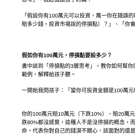
「假設你有100萬元可以投資，萬一你在錯誤
賠多少錢，投資市場說的停損點）？」、「你會
假如你有100萬元，停損點要設多少？
書中談到「停損點的3層思考」，教你如何幫你
範例，解釋給孩子聽。
一開始我問孩子：「當你可投資金額是100萬
你的100萬元賠10萬元（下跌10%）、賠20
跌80%都沒感覺，這種人不是沒停損的概念，
命，代表你對自己的錢漠不關心，該面對的還