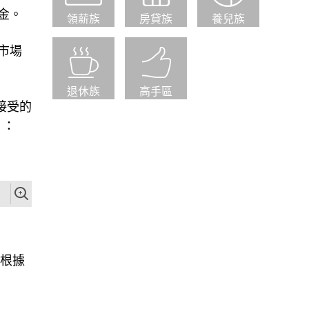
金。
領薪族
房貸族
養兒族
市場
退休族
高手區
可接受的
）：
，根據