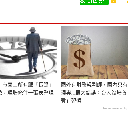
！市面上所有跟「長照」
國外有財務規劃師，國內只有
險，理賠條件一張表整理
理專...最大錯誤：台人沒培
費」習慣
Recommended by