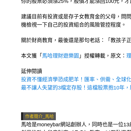
你的股票必須漲25%，股價才能漲回100元，
建議目前有投資或是存子女教育金的父母，問
機檢視一下自己的投資組合的風險管控程度。
關於財商教育，最後還是那句老話：「教孩子
本文獲「
馬哈理財遊樂園
」授權轉載，原文：
延伸閱讀
投資不懂經濟學恐成肥羊！匯率、供需、全球
最不讓人失望的3檔定存股！這檔股票抱10年，
作者簡介_馬哈
馬哈是moneybar網站創辦人，同時也是一位1