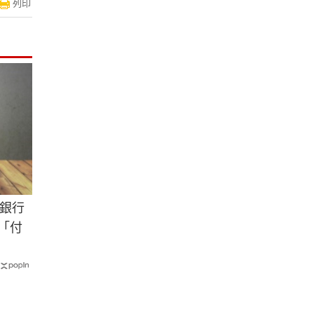
列印
銀行
養「付