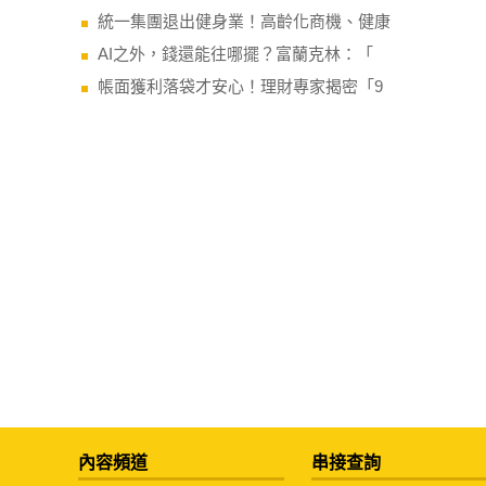
統一集團退出健身業！高齡化商機、健康
AI之外，錢還能往哪擺？富蘭克林：「
帳面獲利落袋才安心！理財專家揭密「9
內容頻道
串接查詢