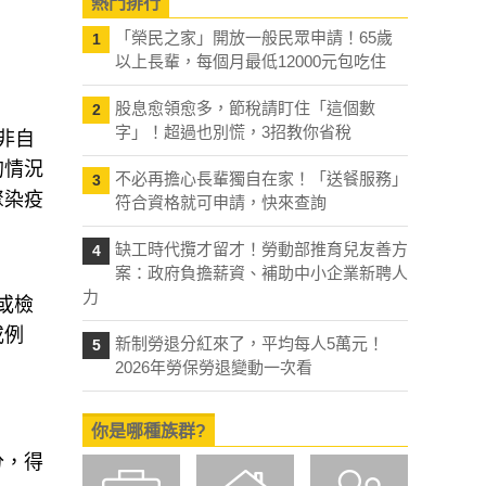
熱門排行
「榮民之家」開放一般民眾申請！65歲
1
以上長輩，每個月最低12000元包吃住
股息愈領愈多，節稅請盯住「這個數
2
字」！超過也別慌，3招教你省稅
非自
的情況
不必再擔心長輩獨自在家！「送餐服務」
3
聚染疫
符合資格就可申請，快來查詢
缺工時代攬才留才！勞動部推育兒友善方
4
案：政府負擔薪資、補助中小企業新聘人
力
或檢
或例
新制勞退分紅來了，平均每人5萬元！
5
2026年勞保勞退變動一次看
你是哪種族群?
分，得