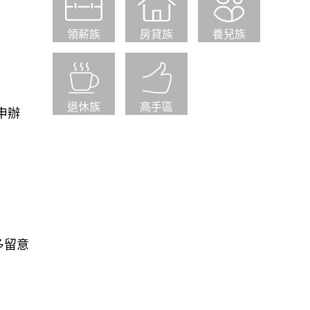
領薪族
房貸族
養兒族
退休族
高手區
申辦
多留意