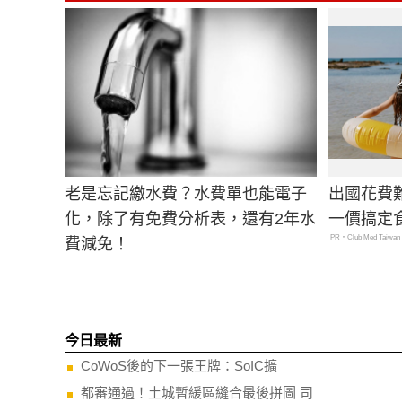
老是忘記繳水費？水費單也能電子
出國花費
化，除了有免費分析表，還有2年水
一價搞定
PR・Club Med Taiwan
費減免！
今日最新
CoWoS後的下一張王牌：SoIC擴
都審通過！土城暫緩區縫合最後拼圖 司