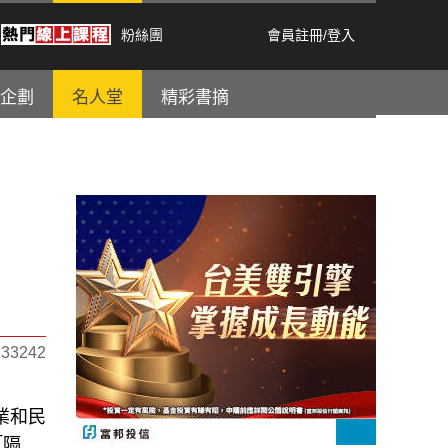
粉絲團
會員註冊
/
登入
企劃
名人堂
精彩書摘
3242
業和民
「隔