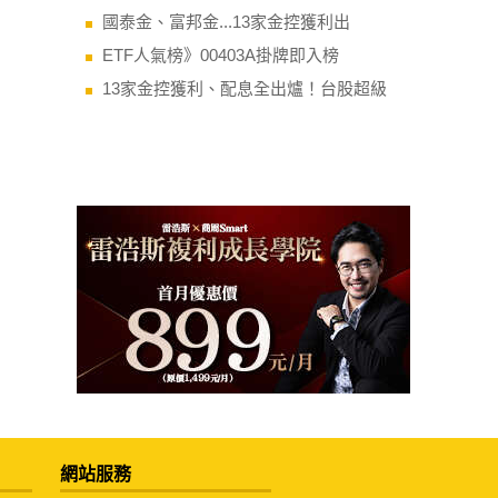
國泰金、富邦金...13家金控獲利出
ETF人氣榜》00403A掛牌即入榜
13家金控獲利、配息全出爐！台股超級
網站服務