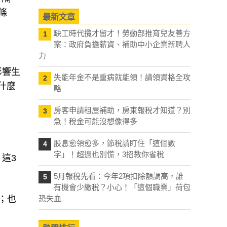
條
最新文章
缺工時代攬才留才！勞動部推育兒友善方
1
案：政府負擔薪資、補助中小企業新聘人
力
影響生
失能年金不是重病就能領！請領資格全攻
2
什麼
略
房客申請租屋補助，房東報稅才知道？別
3
急！稅金可能沒想像得多
股息愈領愈多，節稅請盯住「這個數
4
字」！超過也別慌，3招教你省稅
這3
5月報稅先看：今年2項扣除額調高，誰
5
有機會少繳稅？小心！「這個職業」荷包
；也
恐失血