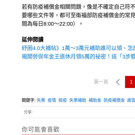
若有防疫補償金相關問題，像是不確定自己符
要哪些文件等，都可至衛福部防疫補償金的常見
間為每日8:00～22:00）。
延伸閱讀
紓困4.0大補帖》1萬～3萬元補助誰可以領、
揭開勞保年金王退休月領5萬的祕密！這「3步
第一頁
1
關鍵字:
失業
疫情
檢疫
失業補助
補助金
防疫補償金
謝
分享:
你可能會喜歡