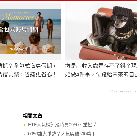
難抓？全包式海島假期，
愈是高收入愈是存不了錢？現
食宿玩樂，省錢更省心！
始做4件事，付錢給未來的自
Recommended by
相關文章
ETF人氣榜》漲時買0050、重挫時
0050誰與爭鋒？人氣突破300萬！