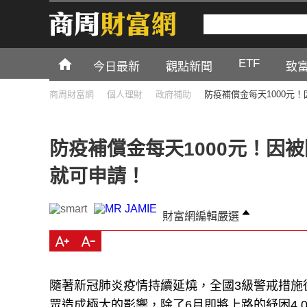
ETF
今日最新
觀點新聞
致
商周財富網
個人理財
政府補助
防疫補償金每天1000元
防疫補償金每天1000元！因
就可申請！
財富網編輯嚴選
隨著新冠肺炎疫情持續延燒，全國3級警戒措施從
眾造成極大的影響，除了6月即將上路的紓困4