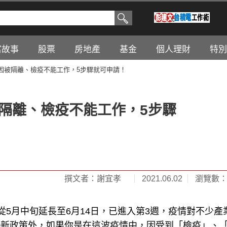
富故事
股票
房地產
基金
個人理財
特別
！因被隔離、檢疫不能工作，5步驟就可申請！
被隔離、檢疫不能工作，5步驟
撰文者：謝宜孝
2021.06.02
瀏覽數：3
5月中旬延長至6月14日，已進入第3週，疫情對不少產
.0新政策外，如果你是在這波疫情中，因受到「檢疫」、