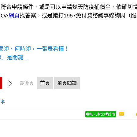
不符合申請條件、或是可以申請幾天防疫補償金、依確切
QA
網頁
找答案，或是撥打1957免付費諮詢專線詢問（
怎麼領、何時領，一張表看懂！
驟」是關鍵…
最後頁
首頁
單頁閱讀
宜孝