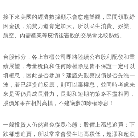
接下來美國的經濟數據顯示會愈趨樂觀，民間領取紓
困金後，消費力道肯定加大。所以民生消費、娛樂、
航空、內需產業等疫情後害股的交易會比較熱絡。
台股部分，各上市櫃公司即將陸續公布股利配發和業
績展望，考量稅負和任何除權除息皆不保證一定可以
填權息，因此是否參加？建議先觀察股價是否先漲一
波，若已經提前反應，則可以棄權息，並同時考慮未
來是否仍具成長潛力，長期和短期的策略不盡相同，
股價如果在相對高檔，不建議參加除權除息！
一般投資人仍然避免從眾心態：股價上漲想追買；下
跌卻想追賣，所以常常會發生追高殺低，超漲和超跌