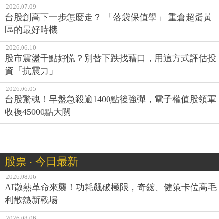
2026.07.09
台股創高下一步怎麼走？ 「落袋保值學」 重倉超蛋黃
區的最好時機
2026.06.10
股市震盪千點好慌？別替下跌找藉口，用這方式評估投
資「抗震力」
2026.06.05
台股驚魂！早盤急殺逾1400點後強彈，電子權值股領軍
收復45000點大關
股票 ‧ 今日最新
2026.08.06
AI散熱革命來襲！功耗飆破極限，奇鋐、健策卡位高毛
利散熱新戰場
2026.08.06