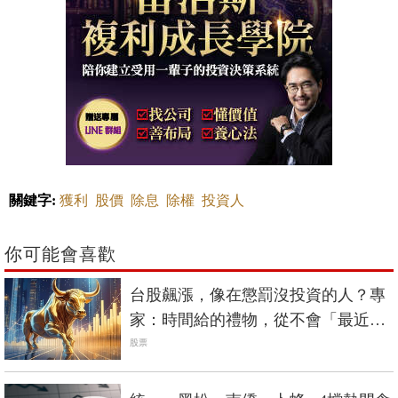
關鍵字:
獲利
股價
除息
除權
投資人
你可能會喜歡
台股飆漲，像在懲罰沒投資的人？專
家：時間給的禮物，從不會「最近」
才送來​
股票