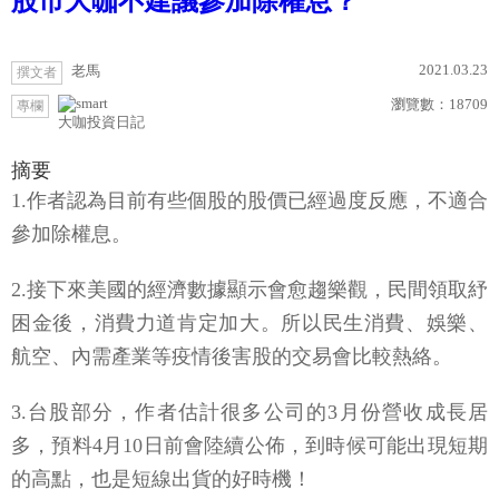
股市大咖不建議參加除權息？
2021.03.23
老馬
撰文者
瀏覽數：
18709
專欄
大咖投資日記
摘要
1.作者認為目前有些個股的股價已經過度反應，不適合
參加除權息。
2.接下來美國的經濟數據顯示會愈趨樂觀，民間領取紓
困金後，消費力道肯定加大。所以民生消費、娛樂、
航空、內需產業等疫情後害股的交易會比較熱絡。
3.台股部分，作者估計很多公司的3月份營收成長居
多，預料4月10日前會陸續公佈，到時候可能出現短期
的高點，也是短線出貨的好時機！