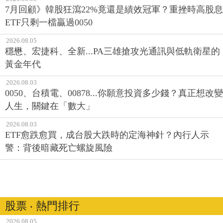
7月回顧》韓股狂瀉22%竟還是績效冠軍？重挫時高股息
ETF只剩一檔贏過0050
2026.08.05
穩懋、宏捷科、全新...PA三雄搶攻光通訊與低軌衛星的
黃金年代
2026.08.03
0050、台積電、00878...你願意投資多少錢？真正想改變
人生，關鍵在「數大」
2026.08.03
ETF愈跌愈買，成台股大跌時的定海神針？內行人示
警：背後暗藏死亡螺旋風險
股票 ‧ 熱門排行
2026.08.05