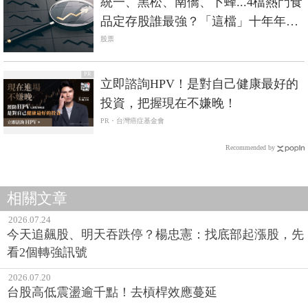
統一、黑松、南僑、卜蜂...4檔熱門食
品定存股誰最強？「這檔」十年年化
報酬飆破20%最狂
股票
PR
立即諮詢HPV！是對自己健康最好的
投資，把握現在不嫌晚！
PR・台灣癌症基金會
Recommended by
相關文章
2026.07.24
今天追飆股、明天吞跌停？楊忠憲：找底部起漲股，先
看2個轉強訊號
2026.07.20
台股高低震盪逾千點！去槓桿效應蔓延