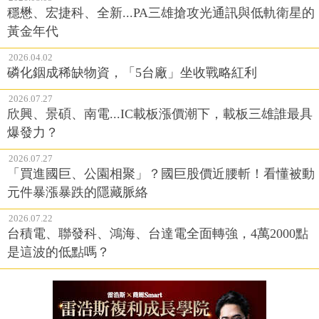
穩懋、宏捷科、全新...PA三雄搶攻光通訊與低軌衛星的
黃金年代
2026.04.02
磷化銦成稀缺物資，「5台廠」坐收戰略紅利
2026.07.27
欣興、景碩、南電...IC載板漲價潮下，載板三雄誰最具
爆發力？
2026.07.27
「買進國巨、公園相聚」？國巨股價近腰斬！看懂被動
元件暴漲暴跌的隱藏脈絡
2026.07.22
台積電、聯發科、鴻海、台達電全面轉強，4萬2000點
是這波的低點嗎？