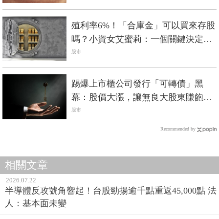
殖利率6%！「合庫金」可以買來存股
嗎？小資女艾蜜莉：一個關鍵決定賺
或賠
股市
踢爆上市櫃公司發行「可轉債」黑
幕：股價大漲，讓無良大股東賺飽，
小散戶只有賠錢的命
股市
Recommended by
相關文章
2026.07.22
半導體反攻號角響起！台股勁揚逾千點重返45,000點 法
人：基本面未變