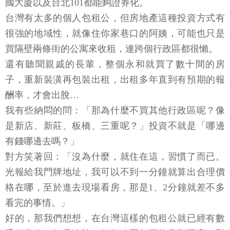
國大廈以及台北101都能夠證券化。
台灣有太多的個人包租公，但房地產這種投資方式有
很強的地域性，就像住你家巷口的阿姨，可能也只是
買隔壁兩條街的公寓來收租，連跨個行政區都很懶。
還有聽聞親戚的長輩，整個永和就買了數十間的房
子，重新裝潢再包裝出租，出租多年直到有預期的報
酬率，才會出脫…
我有些納悶的問：「那為什麼不買其他行政區呢？像
是新店、新莊、板橋、三重呢？」投資不就是「哪邊
有錢哪邊去嗎？」
對方笑著回：「沒為什麼，就住在這，習慣了而已。
光報給我門牌地址，我可以不到一分鐘就算出合理價
格在哪，至於進去現場看房，那是1、2分鐘就差不多
看完的事情。」
好的，那我們想想，在台灣這樣的包租公就已經有數