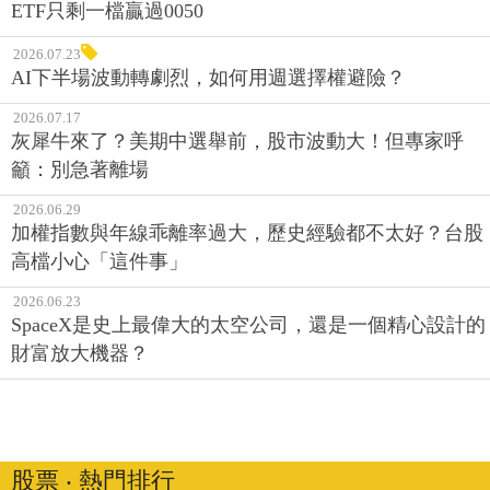
ETF只剩一檔贏過0050
2026.07.23
AI下半場波動轉劇烈，如何用週選擇權避險？
2026.07.17
灰犀牛來了？美期中選舉前，股市波動大！但專家呼
籲：別急著離場
2026.06.29
加權指數與年線乖離率過大，歷史經驗都不太好？台股
高檔小心「這件事」
2026.06.23
SpaceX是史上最偉大的太空公司，還是一個精心設計的
財富放大機器？
股票 ‧ 熱門排行