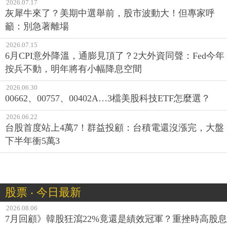
2026.07.17
灰犀牛來了？美期中選舉前，股市波動大！但專家呼
籲：別急著離場
2026.07.15
6月CPI意外降溫，通膨見頂了？2大外資同聲：Fed今年
按兵不動，明年將有小幅降息空間
2026.06.30
00662、00757、00402A…3檔美股科技ETF怎麼選？
2026.06.22
台股首度站上4萬7！群益投顧：台積電還沒漲完，大盤
下半年衝5萬3
股票 ‧ 今日最新
2026.08.06
7月回顧》韓股狂瀉22%竟還是績效冠軍？重挫時高股息