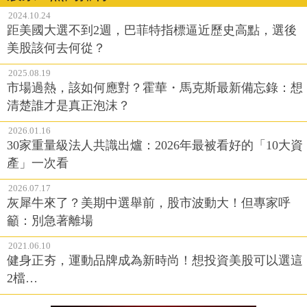
2024.10.24
距美國大選不到2週，巴菲特指標逼近歷史高點，選後
美股該何去何從？
2025.08.19
市場過熱，該如何應對？霍華・馬克斯最新備忘錄：想
清楚誰才是真正泡沫？
2026.01.16
30家重量級法人共識出爐：2026年最被看好的「10大資
產」一次看
2026.07.17
灰犀牛來了？美期中選舉前，股市波動大！但專家呼
籲：別急著離場
2021.06.10
健身正夯，運動品牌成為新時尚！想投資美股可以選這
2檔…