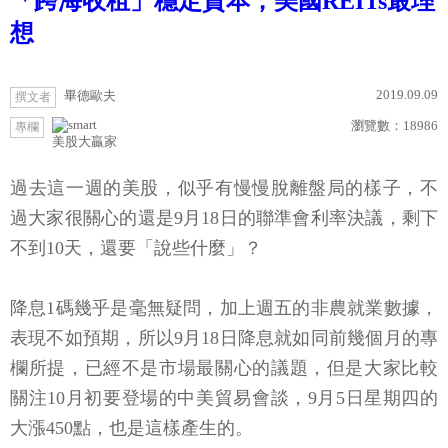
「跨海收租」穩定資本，美國REITs最理
想
2019.09.09
畢德歐夫
撰文者
瀏覽數：
18986
專欄
美股大贏家
過去這一週的美股，似乎有慢慢脫離盤局的樣子，不
過大家很關心的還是9月18日的聯準會利率決議，剩下
不到10天，還要「說些什麼」？
降息1碼幾乎是毫無疑問，加上週五的非農就業數據，
表現不如預期，所以9月18日降息就如同前幾個月的專
欄所提，已經不是市場最關心的議題，但是大家比較
關注10月初要登場的中美貿易會談，9月5日星期四的
大漲450點，也是這樣產生的。