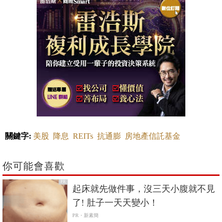
關鍵字:
美股
降息
REITs
抗通膨
房地產信託基金
你可能會喜歡
PR
起床就先做件事，沒三天小腹就不見
了! 肚子一天天變小！
PR・新素簡