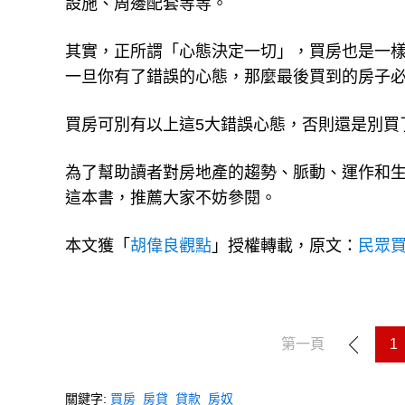
設施、周邊配套等等。
其實，正所謂「心態決定一切」，買房也是一
一旦你有了錯誤的心態，那麼最後買到的房子
買房可別有以上這5大錯誤心態，否則還是別買
為了幫助讀者對房地產的趨勢、脈動、運作和
這本書，推薦大家不妨參閱。
本文獲「
胡偉良觀點
」授權轉載，原文：
民眾
第一頁
1
關鍵字:
買房
房貸
貸款
房奴