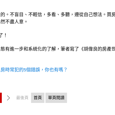
樣的。不盲目、不輕信，多看、多聽，遵從自己想法。買
必然不盡人意。
了！
生態有進一步和系統化的了解，筆者寫了《胡偉良的房產
買房時常犯的5個錯誤，你也有嗎？
最後頁
首頁
單頁閱讀