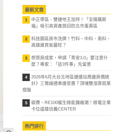
最新文章
中正學區、雙捷地王加持！「全陽羅斯
1
福」吸引高資產族回防北市蛋黃區
科技園區房市洗牌！竹科、中科、南科、
2
高雄誰買氣最旺？
想買房成家，申請「青安3.0」要注意什
3
麼？專家：「這3件事」先留意
2026年6月大台北地區捷運站周邊房價統
4
計》三鶯線通車誰受惠？頂埔雙漲靠就業
撐盤
碳費、RE100催生綠能擴廠潮！綠電企業
5
卡位遠雄信義CENTER
熱門排行