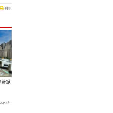
列印
綠蒂掀