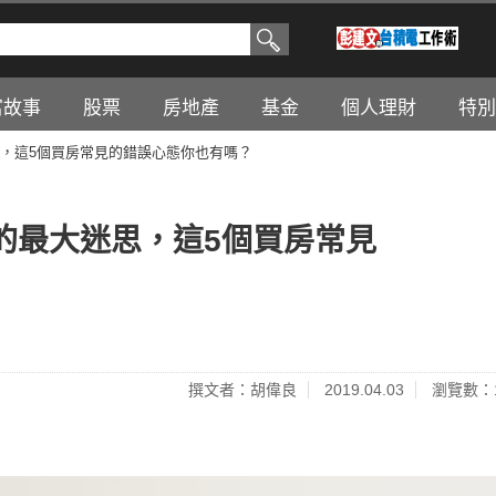
富故事
股票
房地產
基金
個人理財
特別
，這5個買房常見的錯誤心態你也有嗎？
的最大迷思，這5個買房常見
撰文者：胡偉良
2019.04.03
瀏覽數：1