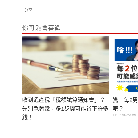
分享:
你可能會喜歡
收到遺產稅「稅額試算通知書」？
驚！每2
先別急著繳，多1步驟可能省下許多
吧？
PR・台灣癌症基金會
錢！