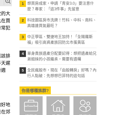
想買房成家，申請「青安3.0」要注意什
1
麼？專家：「這3件事」先留意
次的大
科技園區房市洗牌！竹科、中科、南科、
此在買
2
高雄誰買氣最旺？
房常犯
中正學區、雙捷地王加持！「全陽羅斯
3
福」吸引高資產族回防北市蛋黃區
單身貴族遺產分配要記得：想把遺產給兄
4
應該排
弟姐妹的小孩繼承，需要有遺囑
半天遲
房週
全民瘋股市，現在「由股轉房」好嗎？內
5
行人點破：先想想巴菲特的這句話
你是哪種族群?
的好地
是在郊