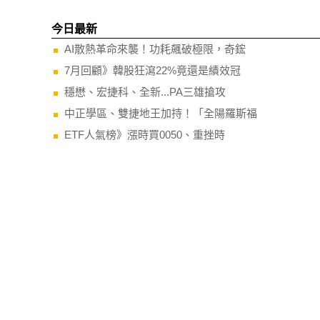
今日最新
AI散熱革命來襲！功耗飆破極限，奇鋐
7月回顧》韓股狂瀉22%竟還是績效冠
穩懋、宏捷科、全新...PA三雄搶攻
中正學區、雙捷地王加持！「全陽羅斯福
ETF人氣榜》漲時買0050、重挫時