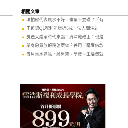
相關文章
法拍屋代表風水不好，儘量不要碰？「有
王道銀Q1獲利年增近5成！法人關注2
房產大繼承時代來臨！資深地政士：也是
單身房貸族報稅怎麼省？善用「購屋借款
每月薪水進帳，繳房貸、學費、生活費就