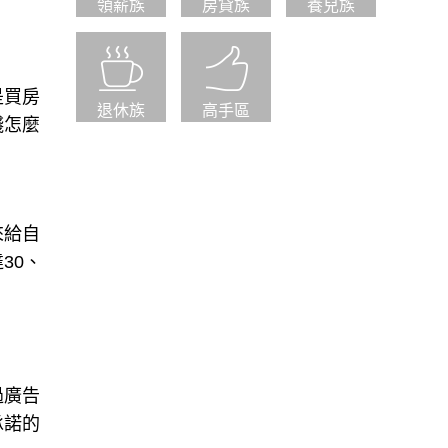
領薪族
房貸族
養兒族
是買房
退休族
高手區
錢怎麼
來給自
30、
過廣告
承諾的