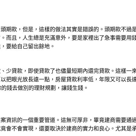
。
了頭期款，但是，這樣的做法其實是錯誤的。頭期款不過
方。而且，人生總是充滿意外，要是家裡出了急事需要用
候，要給自己留出餘地。
款、少貸款，即使貸款了也儘量短期內還完貸款。這樣一
以把眼光放長遠一點，房屋貸款利率低，年限又可以長達
餘的錢去做別的理財規劃，讓錢生錢。
建案資訊的一個重要管道。這無可厚非，畢竟建商需要通
究竟會不會實現，還要取決於建商的實力和良心。尤其是