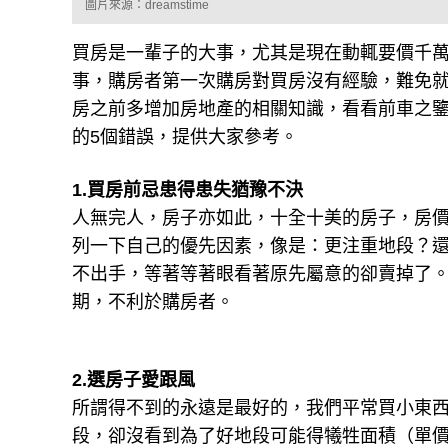
圖片來源：dreamstime
買房是一輩子的大事，尤其是現在動輒要價千
事，購房者第一次購房對買房沒有經驗，難免
房之前多增加房地產的相關知識，看看前車之
的5個錯誤，提供大家參考。
1.買房前忌患得患失猶豫不決
人無完人，房子亦如此，十全十美的房子，房
列一下自己的優先因素，像是：更注重地段？
不出手，等著等著眼看著原先屬意的卻賣掉了
期，不利於購房者。
2.選房子愛跟風
所謂得不到的永遠是最好的，我們平常買小東
段，卻沒看到為了好地段可能得犧牲面積（單