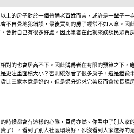
萬以上的房子對於一個普通老百姓而言，或許是一輩子一
就會不自覺地犯錯誤，最後買到的房子經常不如人意。因
鑒，會對自己有很多好處。因此筆者在此就來談談民眾買
價相對的也會居高不下。因此購房者在有限的預算之下，
還是更注重面積大小？否則縱然看了很多房子，還是猶豫
。貨比三家本意是好的，但是過分追求完美反而會拉長購
西的時候都會有這樣的心態，買房亦然。你看中了別人家
價貴了）。看到了別人社區環境好，卻沒看到人家選擇的