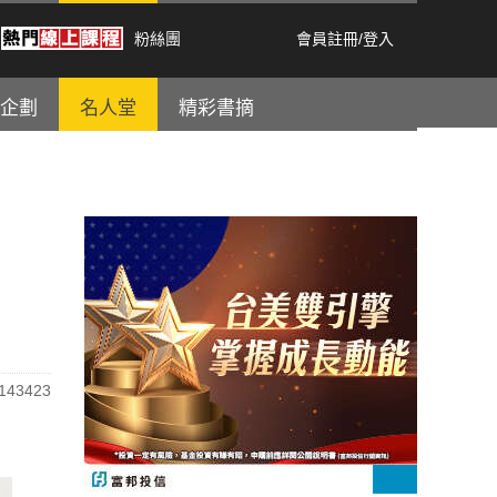
粉絲團
會員註冊
/
登入
企劃
名人堂
精彩書摘
43423