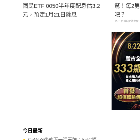
國民ETF 0050半年度配息估3.2
驚！每2
元，預定1月21日除息
吧？
PR・台灣癌症基金會
今日最新
CoWoS後的下一張王牌：SoIC擴