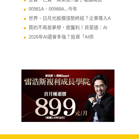
00981A、00988A...今年
世界、日月光股價漲勢終結？企業導入A
買的不再是夢想，是獲利！貝萊德：AI
2026年AI還會多強？投資「AI供