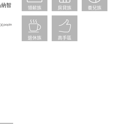
為納智
領薪族
房貸族
養兒族
退休族
高手區