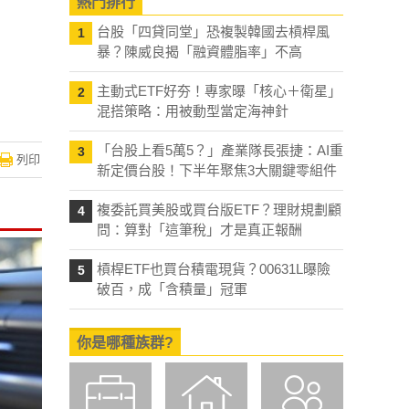
熱門排行
台股「四貸同堂」恐複製韓國去槓桿風
1
暴？陳威良揭「融資體脂率」不高
主動式ETF好夯！專家曝「核心＋衛星」
2
混搭策略：用被動型當定海神針
「台股上看5萬5？」產業隊長張捷：AI重
3
列印
新定價台股！下半年聚焦3大關鍵零組件
複委託買美股或買台版ETF？理財規劃顧
4
問：算對「這筆稅」才是真正報酬
槓桿ETF也買台積電現貨？00631L曝險
5
破百，成「含積量」冠軍
你是哪種族群?