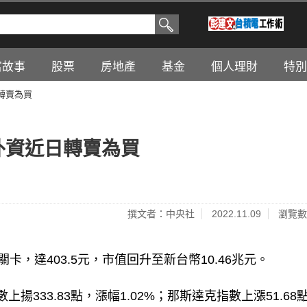
富故事
股票
房地產
基金
個人理財
特別
轉賣為買
外資近日轉賣為買
撰文者：中央社
2022.11.09
瀏覽數
卡，達403.5元，市值回升至新台幣10.46兆元。
333.83點，漲幅1.02%；那斯達克指數上漲51.68