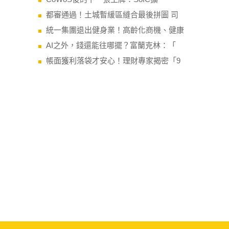
都審通過！土城暫緩區縫合最後拼圖 司
統一集團退出健身業！高齡化商機、健康
AI之外，錢還能往哪擺？富蘭克林：「
帳面獲利落袋才安心！理財專家揭密「9