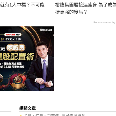
男就有1人中標？不可能
裕隆集團股接連瘦身 為了成
捷更強的後盾？
Recommended by
相關文章
金寶、仁寶、英業達...量子電腦概念