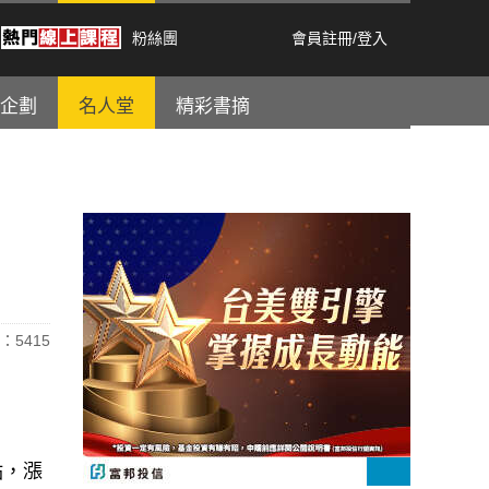
粉絲團
會員註冊
/
登入
企劃
名人堂
精彩書摘
：5415
點，漲