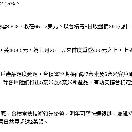
.15%。
幅3.6%，收在65.02美元。以台積電8日收盤價399元計
403.5元，為10月20日以來首度重登400元之上，上漲4
戶產品進度延遲，台積電短期將面臨7奈米及6奈米客戶
4）等客戶陸續推出5奈米及4奈米新產品，有助支撐台積電
落底，台積電挾技術領先優勢，明年可望快速復甦，並維
易日共買超逾2萬張。