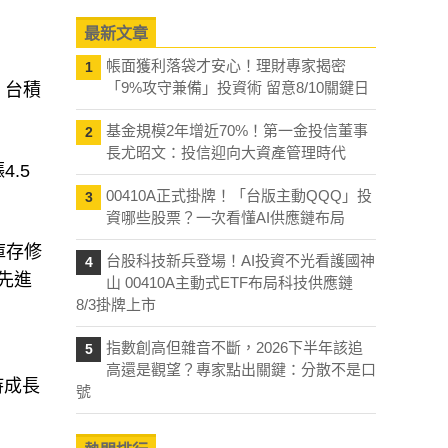
最新文章
帳面獲利落袋才安心！理財專家揭密
1
「9%攻守兼備」投資術 留意8/10關鍵日
，台積
基金規模2年增近70%！第一金投信董事
2
長尤昭文：投信迎向大資產管理時代
.5
00410A正式掛牌！「台版主動QQQ」投
3
資哪些股票？一次看懂AI供應鏈布局
庫存修
台股科技新兵登場！AI投資不光看護國神
4
先進
山 00410A主動式ETF布局科技供應鏈
8/3掛牌上市
指數創高但雜音不斷，2026下半年該追
5
高還是觀望？專家點出關鍵：分散不是口
持成長
號