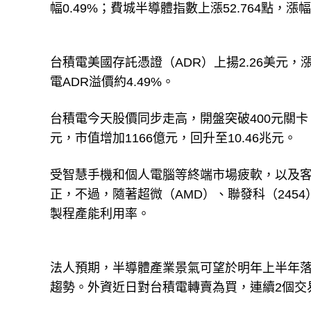
幅0.49%；費城半導體指數上漲52.764點，漲幅2
台積電美國存託憑證（ADR）上揚2.26美元，漲
電ADR溢價約4.49%。
台積電今天股價同步走高，開盤突破400元關卡，達
元，市值增加1166億元，回升至10.46兆元。
受智慧手機和個人電腦等終端市場疲軟，以及客
正，不過，隨著超微（AMD）、聯發科（245
製程產能利用率。
法人預期，半導體產業景氣可望於明年上半年
趨勢。外資近日對台積電轉賣為買，連續2個交