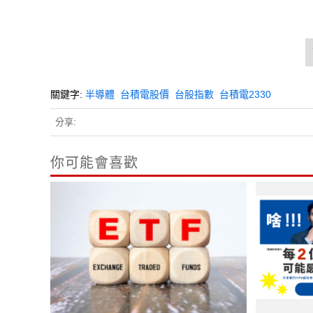
關鍵字:
半導體
台積電股價
台股指數
台積電2330
分享:
你可能會喜歡