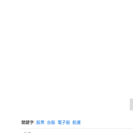
關鍵字:
股票
台股
電子股
航運