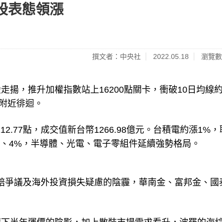
股表態領漲
撰文者：中央社
2022.05.18
瀏覽數
揚，推升加權指數站上16200點關卡，衝破10日均線
0點附近徘迴。
212.77點，成交值新台幣1266.98億元。台積電約漲1%，
%、4%，半導體、光電、電子零組件延續強勢格局。
賠爭議及海外投資損失疑慮的陰霾，華南金、富邦金、國