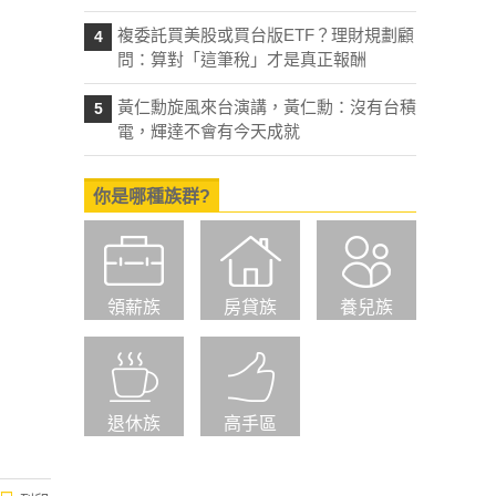
複委託買美股或買台版ETF？理財規劃顧
4
問：算對「這筆稅」才是真正報酬
黃仁勳旋風來台演講，黃仁勳：沒有台積
5
電，輝達不會有今天成就
你是哪種族群?
領薪族
房貸族
養兒族
退休族
高手區