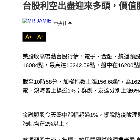
台股利空出盡迎來多頭，價值
中央社
美股收高帶動台股行情，電子、金融、航運類股走
16084點，最高達16242.59點，盤中在1620
截至10時58分，加權指數上漲156.68點，為16
電、鴻海皆上揚逾1%；群創、友達分別上漲6
金融類股今天盤中漲幅超過1%，擺脫防疫險理
漲幅均在2%以上。