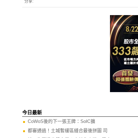
分享:
你可能會喜歡
1.3兆美元車貸市場拉警報！寬限率
1/2機率
飆 車貸ABS賣壓升溫
男？關鍵
PR・台灣癌症基金會