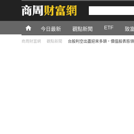
ETF
今日最新
觀點新聞
致
商周財富網
觀點新聞
台股利空出盡迎來多頭，價值股表態領