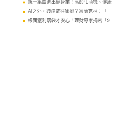
今日最新
CoWoS後的下一張王牌：SoIC擴
都審通過！土城暫緩區縫合最後拼圖 司
統一集團退出健身業！高齡化商機、健康
AI之外，錢還能往哪擺？富蘭克林：「
帳面獲利落袋才安心！理財專家揭密「9