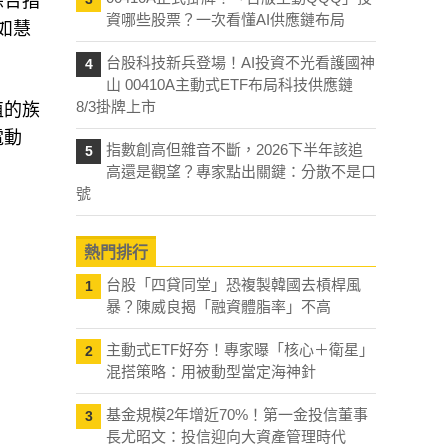
綜合指
資哪些股票？一次看懂AI供應鏈布局
如慧
台股科技新兵登場！AI投資不光看護國神
4
山 00410A主動式ETF布局科技供應鏈
8/3掛牌上市
值的族
電動
指數創高但雜音不斷，2026下半年該追
5
高還是觀望？專家點出關鍵：分散不是口
號
熱門排行
台股「四貸同堂」恐複製韓國去槓桿風
1
暴？陳威良揭「融資體脂率」不高
主動式ETF好夯！專家曝「核心＋衛星」
2
混搭策略：用被動型當定海神針
基金規模2年增近70%！第一金投信董事
3
長尤昭文：投信迎向大資產管理時代