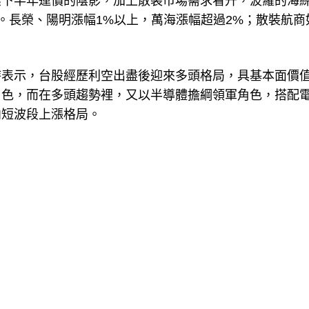
壞下半年運價的陰影，加上散裝市場需求看升，波羅的海
齊揚。長榮、陽明漲幅1%以上，萬海漲幅超過2%；散裝航商
時表示，台股經歷利空出盡後迎來多頭格局，具基本面價
角色，而在多頭趨勢裡，又以半導體擔綱領軍角色，搭配
向短波段上漲格局。