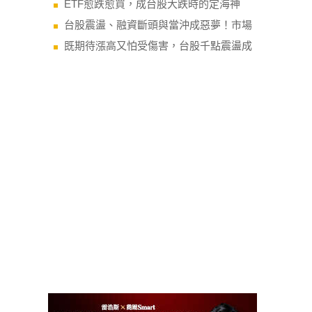
相關文章
統一集團退出健身業！高齡化商機、健康
0050、台積電、00878...你
ETF愈跌愈買，成台股大跌時的定海神
台股震盪、融資斷頭與當沖成惡夢！市場
既期待漲高又怕受傷害，台股千點震盪成