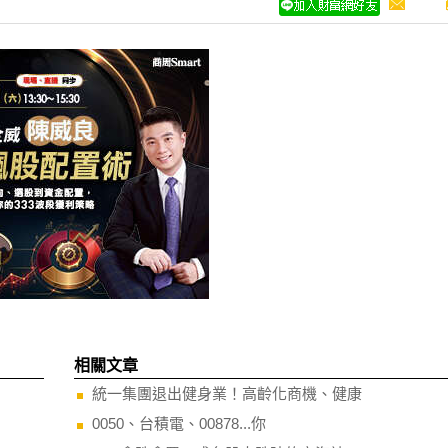
淪陷！你是好男人還是渣
眼鏡補助6千、輪椅補助1萬2..
在這
障礙者和長輩用的政府都有補
不是低收入戶也能辦
Recommended by