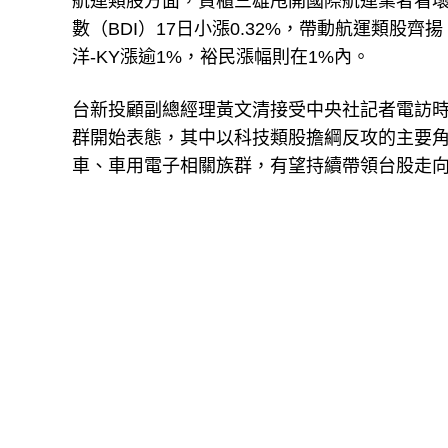
航運類股方面，貨櫃三雄甩開國際航運業者看
數（BDI）17日小漲0.32%，帶動航運類股
洋-KY漲逾1%，裕民漲幅則在1%內。
台新投顧副總經理黃文清接受中央社記者電訪
群開始表態，其中以科技類股擔綱反攻的主要
車、車用電子相關族群，有望持續帶領台股走