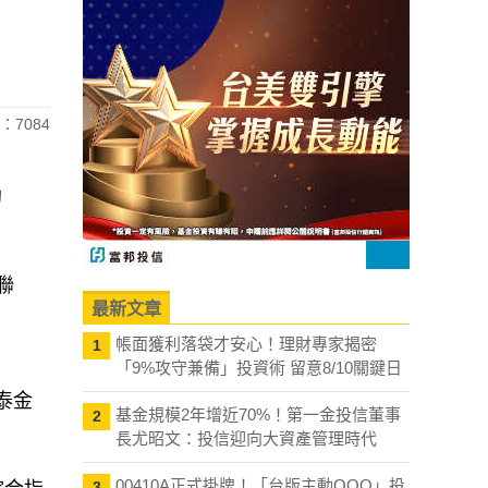
：7084
約
聯
最新文章
帳面獲利落袋才安心！理財專家揭密
1
「9%攻守兼備」投資術 留意8/10關鍵日
泰金
基金規模2年增近70%！第一金投信董事
2
長尤昭文：投信迎向大資產管理時代
00410A正式掛牌！「台版主動QQQ」投
3