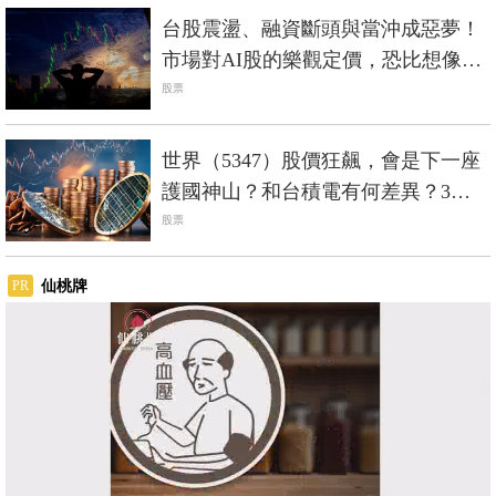
台股震盪、融資斷頭與當沖成惡夢！
市場對AI股的樂觀定價，恐比想像中
脆弱
股票
世界（5347）股價狂飆，會是下一座
護國神山？和台積電有何差異？3分
鐘剖析
股票
仙桃牌
PR