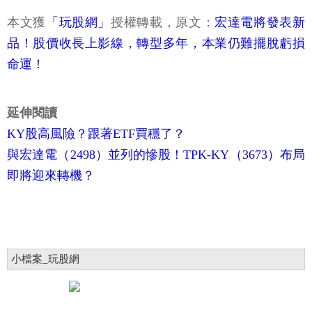
本文獲
「玩股網」
授權轉載，原文：
宏達電將發表新
品！股價收長上影線，轉型多年，本業仍難擺脫虧損
命運！
延伸閱讀
KY股高風險？跟著ETF買穩了？
與宏達電（2498）並列的慘股！TPK-KY（3673）布局
即將迎來轉機？
小檔案_玩股網