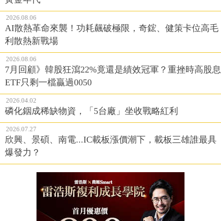
2026.08.06
AI散熱革命來襲！功耗飆破極限，奇鋐、健策卡位高毛
利散熱新戰場
2026.08.06
7月回顧》韓股狂瀉22%竟還是績效冠軍？重挫時高股息
ETF只剩一檔贏過0050
2026.04.02
磷化銦成稀缺物資，「5台廠」坐收戰略紅利
2026.07.27
欣興、景碩、南電...IC載板漲價潮下，載板三雄誰最具
爆發力？