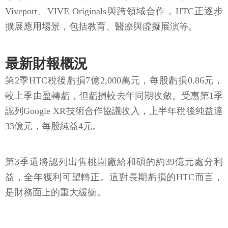
Viveport、VIVE Originals與跨領域合作，HTC正逐步
擴展應用場景，包括教育、醫療與虛擬展演等。
最新財報概況
第2季HTC稅後虧損7億2,000萬元，每股虧損0.86元，
較上季由盈轉虧，但虧損較去年同期收斂。受惠第1季
認列Google XR技術合作協議收入，上半年稅後純益達
33億元，每股純益4元。
第3季還將認列出售桃園廠給和碩的約39億元處分利
益，全年獲利可望轉正。這對長期虧損的HTC而言，
是財務面上的重大緩衝。