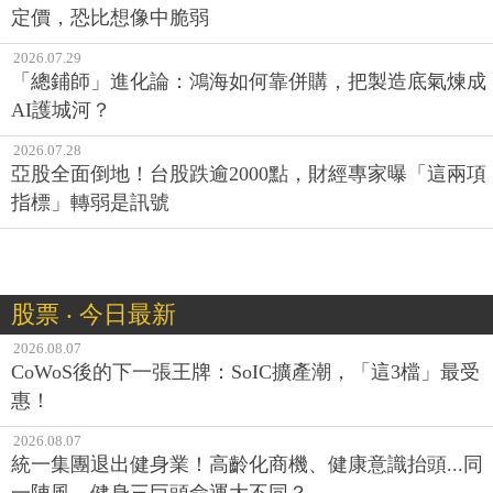
定價，恐比想像中脆弱
2026.07.29
「總鋪師」進化論：鴻海如何靠併購，把製造底氣煉成
AI護城河？
2026.07.28
亞股全面倒地！台股跌逾2000點，財經專家曝「這兩項
指標」轉弱是訊號
股票 ‧ 今日最新
2026.08.07
CoWoS後的下一張王牌：SoIC擴產潮，「這3檔」最受
惠！
2026.08.07
統一集團退出健身業！高齡化商機、健康意識抬頭...同