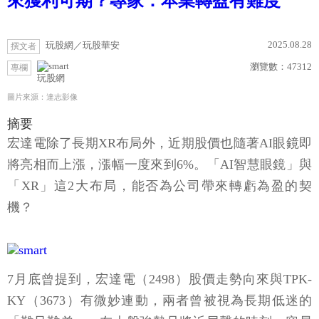
來獲利可期？專家：本業轉盈有難度
2025.08.28
玩股網／玩股華安
撰文者
瀏覽數：
47312
專欄
玩股網
圖片來源：達志影像
摘要
宏達電除了長期XR布局外，近期股價也隨著AI眼鏡即
將亮相而上漲，漲幅一度來到6%。「AI智慧眼鏡」與
「XR」這2大布局，能否為公司帶來轉虧為盈的契
機？
7月底曾提到，宏達電（2498）股價走勢向來與TPK-
KY（3673）有微妙連動，兩者曾被視為長期低迷的