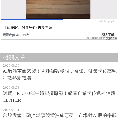
ads by popIn
【仙桃牌】保血平丸(去羚羊角)
深入了解
觀看次數 46,611次
Recommended by
相關文章
2026.08.06
AI散熱革命來襲！功耗飆破極限，奇鋐、健策卡位高毛
利散熱新戰場
2026.08.03
碳費、RE100催生綠能擴廠潮！綠電企業卡位遠雄信義
CENTER
2026.07.31
台股震盪、融資斷頭與當沖成惡夢！市場對AI股的樂觀