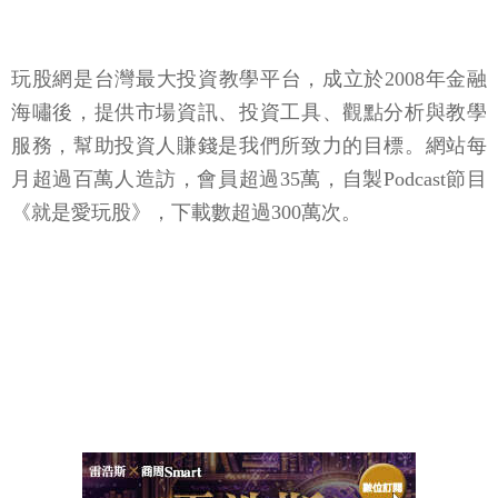
玩股網是台灣最大投資教學平台，成立於2008年金融
海嘯後，提供市場資訊、投資工具、觀點分析與教學
服務，幫助投資人賺錢是我們所致力的目標。網站每
月超過百萬人造訪，會員超過35萬，自製Podcast節目
《就是愛玩股》，下載數超過300萬次。