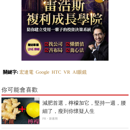
關鍵字:
宏達電
Google
HTC
VR
AI眼鏡
你可能會喜歡
PR
減肥首選，檸檬加它，堅持一週，腰
細了，瘦到你懷疑人生
PR・新素簡