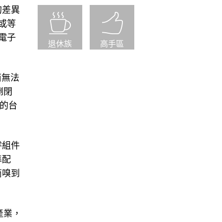
的差異
或等
電子
退休族
高手區
商無法
倒閉
驗的台
零組件
準配
商嗅到
產業，