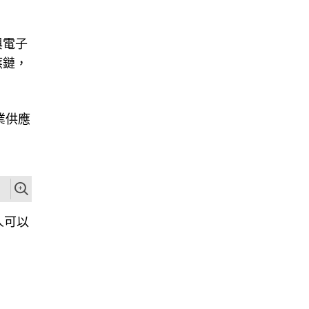
與電子
應鏈，
業供應
人可以