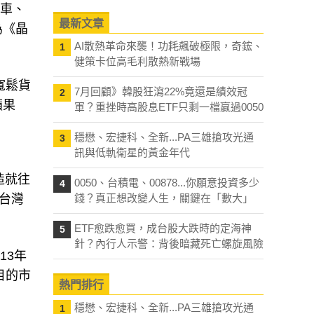
能車、
最新文章
為《晶
AI散熱革命來襲！功耗飆破極限，奇鋐、
1
健策卡位高毛利散熱新戰場
寬鬆貨
7月回顧》韓股狂瀉22%竟還是績效冠
2
蘋果
軍？重挫時高股息ETF只剩一檔贏過0050
穩懋、宏捷科、全新...PA三雄搶攻光通
3
訊與低軌衛星的黃金年代
造就往
0050、台積電、00878...你願意投資多少
4
台灣
錢？真正想改變人生，關鍵在「數大」
ETF愈跌愈買，成台股大跌時的定海神
5
針？內行人示警：背後暗藏死亡螺旋風險
13年
目的市
熱門排行
穩懋、宏捷科、全新...PA三雄搶攻光通
1