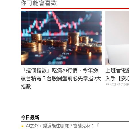
你可能會喜歡
「這個指數」吃滿AI行情、今年漲
上班看電
贏台積電？台股開盤前必先掌握2大
入手【安
PR・安達人壽 安心護
指數
今日最新
AI之外，錢還能往哪擺？富蘭克林：「