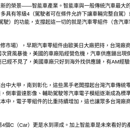
來新的榮景——智能車產業。智能車與一般傳統汽車最大
多具有等級4（駕駛者可在條件允許下讓車輛完整自駕）
駕駛）的功能，支撐起這一切的就是汽車零組件（含汽車
維修市場），早期汽車零組件由歐美日大廠把持，台灣廠
美國次貸風暴後，美國的車廠陷經營危機，汽車供應鏈出現
廠商已經不見了，美國車廠只好到海外找供應鏈，有AM經
起台中大甲，南到彰化，這些黑手老闆撐起台灣汽車傳統
適，倒車雷達影像、輔助駕駛等汽車電子模組逐漸成為標
成本中，電子零組件的比重持續增加，這也讓眾多台灣廠
4個C（Car）更是水到渠成。加上智能車是未來看好的