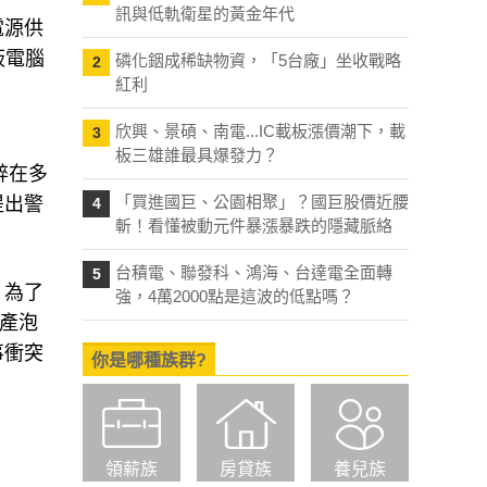
訊與低軌衛星的黃金年代
電源供
板電腦
磷化銦成稀缺物資，「5台廠」坐收戰略
2
紅利
欣興、景碩、南電...IC載板漲價潮下，載
3
板三雄誰最具爆發力？
醉在多
「買進國巨、公園相聚」？國巨股價近腰
提出警
4
斬！看懂被動元件暴漲暴跌的隱藏脈絡
台積電、聯發科、鴻海、台達電全面轉
5
。為了
強，4萬2000點是這波的低點嗎？
產泡
事衝突
你是哪種族群?
領薪族
房貸族
養兒族