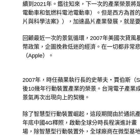
續到2021年。鑑往知來，下一次的產業榮景將是
電動車和氫燃料電池電動車）。但是西方為首
片與科學法案》），加速晶片產業發展，就是
回顧最近一次的景氣循環，2007年美國次貸
幣政策，企圖挽救低迷的經濟。在一切都非常
（Apple）。
2007年，時任蘋果執行長的史蒂夫・賈伯斯（S
後10幾年行動裝置產業的榮景。台灣電子產業
景氣再次出現向上的契機。
除了智慧型行動裝置崛起，這段期間由於通訊產業
年底中國4G釋照，啟動全球分時長程演進計畫（T
場，除智慧型行動裝置外，全球廠商在微型基地台