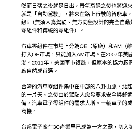
然而日落之後就是日出，景氣衰退之後也將迎
就是「自動駕駛」，將來在路上行駛的智能車，
級5（無須人為駕駛、無方向盤設計的完全自動
零組件和傳統的零組件）。
汽車零組件在市場上分為OE（原廠）和AM（
打入OE市場，只能加入AM市場。在2007年
潮。2011年，美國車市復甦，但原本的協力
廠自然成首選。
台灣的汽車零組件集中在中部的八卦山脈，北
的一片天。之後由於駕駛人愈發要求安全與舒
備，汽車電子零組件的需求大增。一輛車子的
商機。
台系電子廠在3C產業早已成為一方之霸，切入第