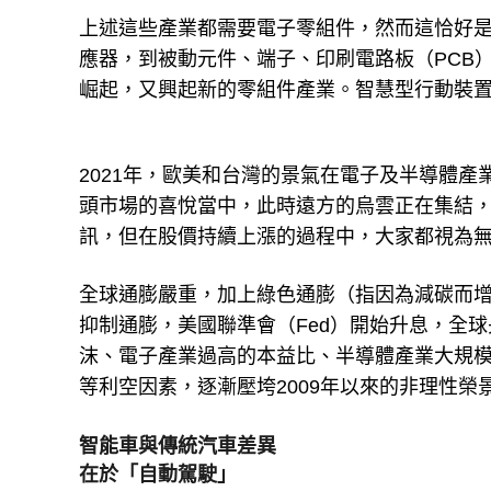
上述這些產業都需要電子零組件，然而這恰好
應器，到被動元件、端子、印刷電路板（PCB
崛起，又興起新的零組件產業。智慧型行動裝置
2021年，歐美和台灣的景氣在電子及半導體
頭市場的喜悅當中，此時遠方的烏雲正在集結
訊，但在股價持續上漲的過程中，大家都視為
全球通膨嚴重，加上綠色通膨（指因為減碳而
抑制通膨，美國聯準會（Fed）開始升息，全
沫、電子產業過高的本益比、半導體產業大規
等利空因素，逐漸壓垮2009年以來的非理性榮
智能車與傳統汽車差異
在於「自動駕駛」