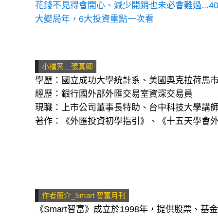
花錢不見得會開心、減少開銷也未必會難過...
大變局年，6大投資重點一次看
小檔案＿張真卿
學歷：國立成功大學統計系、美國奧克拉荷馬
經歷：銀行國外部外匯交易室資深交易員
現職：上市公司董事長特助、台中科技大學講
著作：《外匯投資初學指引》、《十五天學會
作者簡介_Smart 智富月刊
《Smart智富》成立於1998年，提供股票、