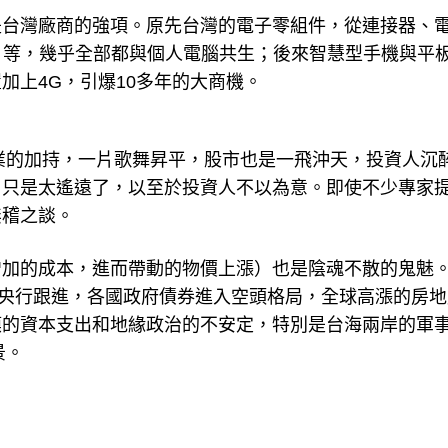
是台灣廠商的強項。原先台灣的電子零組件，從連接器、
）等，幾乎全部都與個人電腦共生；後來智慧型手機與平
加上4G，引爆10多年的大商機。
產業的加持，一片歌舞昇平，股市也是一飛沖天，投資人沉
，只是太遙遠了，以至於投資人不以為意。即使不少專家
無稽之談。
增加的成本，進而帶動的物價上漲）也是陰魂不散的鬼魅
球央行跟進，各國政府債券進入空頭格局，全球高漲的房地
模的資本支出和地緣政治的不安定，特別是台海兩岸的軍
景。