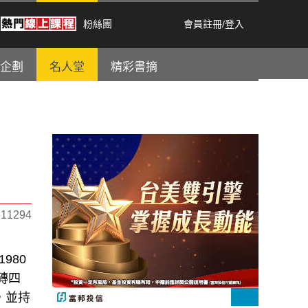
粉絲團
會員註冊
/
登入
企劃
名人堂
精彩書摘
1294
980
磚四
，並持