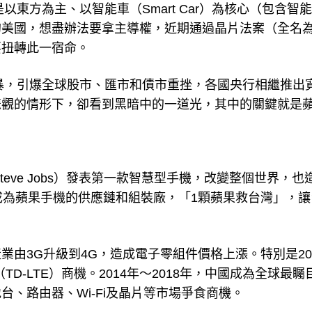
以東方為主、以智能車（Smart Car）為核心（包含智
的美國，想盡辦法要拿主導權，近期通過晶片法案（全名
要扭轉此一宿命。
風暴，引爆全球股市、匯市和債市重挫，各國央行相繼推出
悲觀的情形下，卻看到黑暗中的一道光，其中的關鍵就是
teve Jobs）發表第一款智慧型手機，改變整個世界，也
成為蘋果手機的供應鏈和組裝廠，「1顆蘋果救台灣」，讓
由3G升級到4G，造成電子零組件價格上漲。特別是20
D-LTE）商機。2014年～2018年，中國成為全球最矚
、路由器、Wi-Fi及晶片等市場爭食商機。