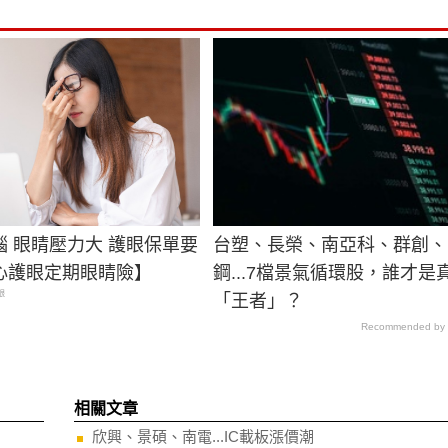
腦 眼睛壓力大 護眼保單要
台塑、長榮、南亞科、群創、
心護眼定期眼睛險】
鋼...7檔景氣循環股，誰才是
眼
「王者」？
Recommended by
相關文章
欣興、景碩、南電...IC載板漲價潮