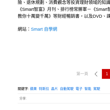
險、退休規劃、消費觀念等投資理財領域的知
《Smart智富》月刊、排行榜常勝軍－《Sm
教你十萬變千萬》等財經暢銷書，以及DVD、課
網站：
Smart 自學網
第一頁
1
關鍵字:
蘋果
特斯拉
晶片
自動駕駛
電子
智能
駕駛
分享: