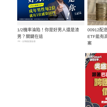
1/2機率淪陷！你是好男人還是渣
00912
男？關鍵在這
ETF能
PR・台灣癌症基金會
案