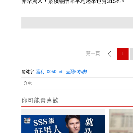
非常驚人，累積報酬率平均起來也有315%。
第一頁
1
關鍵字:
獲利
0050
etf
臺灣50指數
分享:
你可能會喜歡