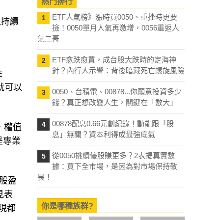
熱門排行
ETF人氣榜》漲時買0050、重挫時更要
1
以持續
撿！0050單月人氣再激增，0056重返人
氣二哥
ETF愈跌愈買，成台股大跌時的定海神
2
針？內行人示警：背後暗藏死亡螺旋風險
E
就可以
0050、台積電、00878...你願意投資多少
3
錢？真正想改變人生，關鍵在「數大」
00878配息0.66元創紀錄！動能跟「股
4
，權值
息」無關？資本利得成最強底氣
是專業
從0050挑績優股賺更多？2表揭真實數
5
據：買下全市場，是因為對市場保持敬
畏！
每股盈
見表
你是哪種族群?
現都