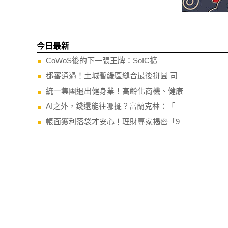
今日最新
CoWoS後的下一張王牌：SoIC擴
都審通過！土城暫緩區縫合最後拼圖 司
統一集團退出健身業！高齡化商機、健康
AI之外，錢還能往哪擺？富蘭克林：「
帳面獲利落袋才安心！理財專家揭密「9