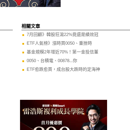
相關文章
7月回顧》韓股狂瀉22%竟還是績效冠
ETF人氣榜》漲時買0050、重挫時
基金規模2年增近70%！第一金投信董
0050、台積電、00878...你
ETF愈跌愈買，成台股大跌時的定海神