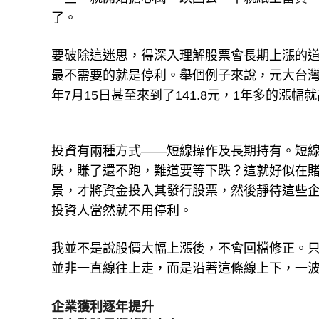
了。
要破除這迷思，得深入理解股票會長期上漲的
最不需要的就是停利。舉個例子來說，元大台灣50（0
年7月15日甚至來到了141.8元，1年多的漲
投資有兩種方式——短線操作及長期持有。短線
跌，賺了還不跑，難道要等下跌？這就好似在
景，才將資金投入其發行股票，然後靜待這些
投資人當然就不用停利。
我並不是說股價大幅上漲後，不會回檔修正。
並非一直線往上走，而是沿著這條線上下，一
企業獲利逐年提升