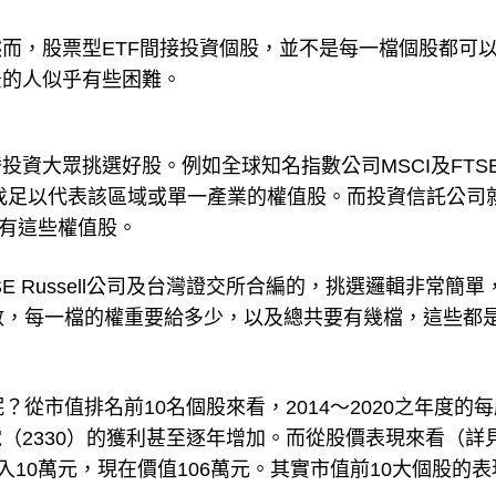
而，股票型ETF間接投資個股，並不是每一檔個股都可
景的人似乎有些困難。
資大眾挑選好股。例如全球知名指數公司MSCI及FTS
，尋找足以代表該區域或單一產業的權值股。而投資信託公司
持有這些權值股。
E Russell公司及台灣證交所合編的，挑選邏輯非常簡單
數，每一檔的權重要給多少，以及總共要有幾檔，這些都
從市值排名前10名個股來看，2014～2020之年度的
（2330）的獲利甚至逐年增加。而從股價表現來看（詳
入10萬元，現在價值106萬元。其實市值前10大個股的表