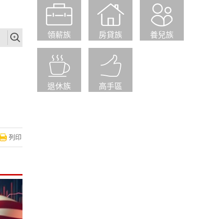
領薪族
房貸族
養兒族
退休族
高手區
列印