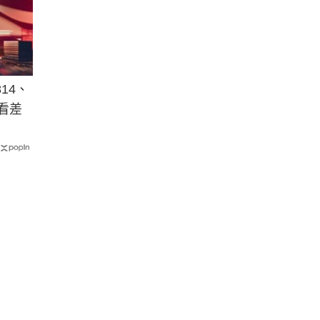
814、
看差