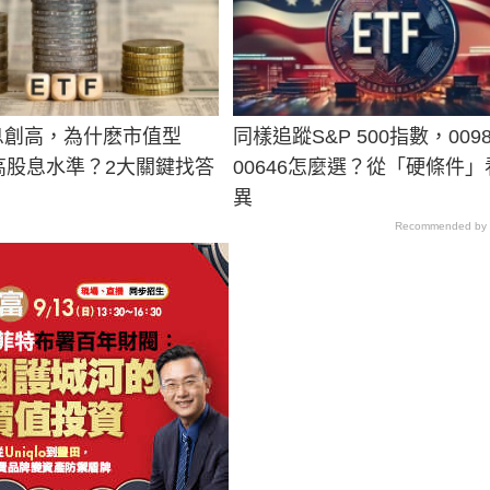
配息創高，為什麽市值型
同樣追蹤S&P 500指數，009
有高股息水準？2大關鍵找答
00646怎麼選？從「硬條件」
異
Recommended by