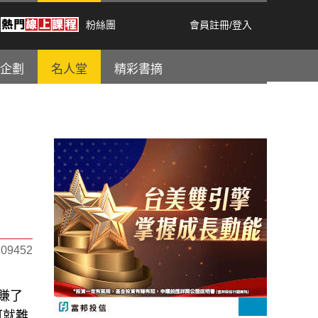
粉絲團
會員註冊
/
登入
企劃
名人堂
精彩書摘
9452
賺了
可就難