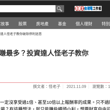
富故事
股票
房地產
基金
個人理財
特別
資達人怪老子教你破除停利迷思
能賺最多？投資達人怪老子教你
撰文者：怪老子
2021.11.09
瀏覽數：10
，一定沒享受過1倍、甚至10倍以上報酬率的成果。只不過
一場？有這種想法，就只能賺些蠅頭小利，想要財富自由