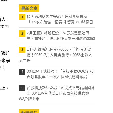
最新文章
帳面獲利落袋才安心！理財專家揭密
1
的人，
「9%攻守兼備」投資術 留意8/10關鍵日
021
7月回顧》韓股狂瀉22%竟還是績效冠
2
軍？重挫時高股息ETF只剩一檔贏過0050
ETF人氣榜》漲時買0050、重挫時更要
3
非漲即
撿！0050單月人氣再激增，0056重返人
未來前
氣二哥
往上，
00410A正式掛牌！「台版主動QQQ」投
4
資哪些股票？一次看懂AI供應鏈布局
往上，
台股科技新兵登場！AI投資不光看護國神
5
山 00410A主動式ETF布局科技供應鏈
8/3掛牌上市