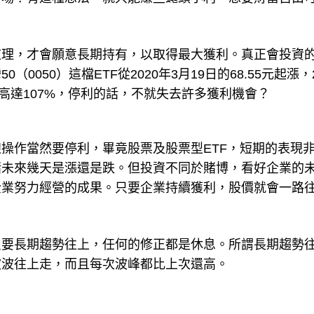
道理，才會願意長期持有，以取得最大獲利。真正會投資
050）這檔ETF從2020年3月19日的68.55元起漲，2
幅就高達107%，停利的話，不就失去許多獲利機會？
操作當然要停利，畢竟股票及股票型ETF，短期的表現
賭未來幾天是漲還是跌。但投資不同於賭博，看好企業的
企業努力經營的成果。只要企業持續獲利，股價就會一路
只要長期趨勢往上，任何的修正都是休息。所謂長期趨勢
波波往上走，而且每次波峰都比上次還高。