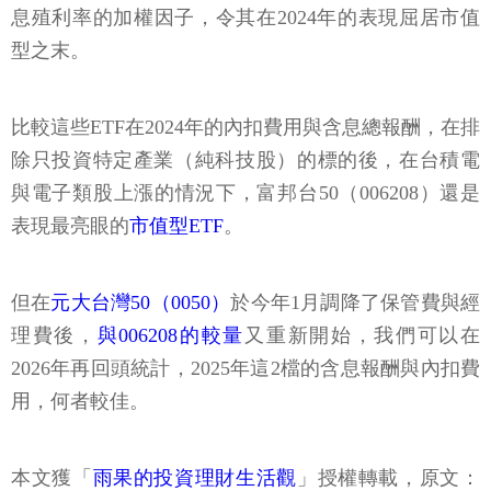
息殖利率的加權因子，令其在2024年的表現屈居市值
型之末。
比較這些ETF在2024年的內扣費用與含息總報酬，在排
除只投資特定產業（純科技股）的標的後，在台積電
與電子類股上漲的情況下，富邦台50（006208）還是
表現最亮眼的
市值型ETF
。
但在
元大台灣50（0050）
於今年1月調降了保管費與經
理費後，
與006208的較量
又重新開始，我們可以在
2026年再回頭統計，2025年這2檔的含息報酬與內扣費
用，何者較佳。
本文獲「
雨果的投資理財生活觀
」授權轉載，原文：