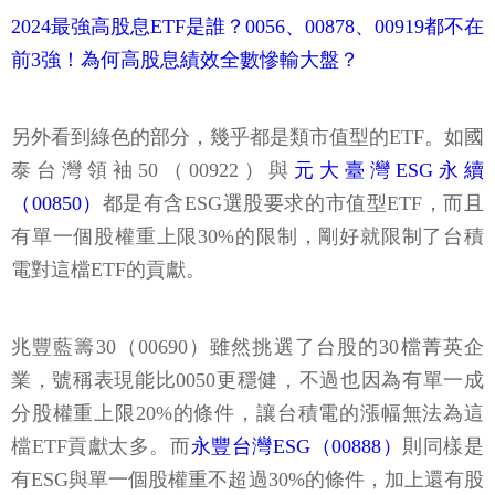
2024最強高股息ETF是誰？0056、00878、00919都不在
前3強！為何高股息績效全數慘輸大盤？
另外看到綠色的部分，幾乎都是類市值型的ETF。如國
泰台灣領袖50（00922）與
元大臺灣ESG永續
（00850）
都是有含ESG選股要求的市值型ETF，而且
有單一個股權重上限30%的限制，剛好就限制了台積
電對這檔ETF的貢獻。
兆豐藍籌30（00690）雖然挑選了台股的30檔菁英企
業，號稱表現能比0050更穩健，不過也因為有單一成
分股權重上限20%的條件，讓台積電的漲幅無法為這
檔ETF貢獻太多。而
永豐台灣ESG（00888）
則同樣是
有ESG與單一個股權重不超過30%的條件，加上還有股