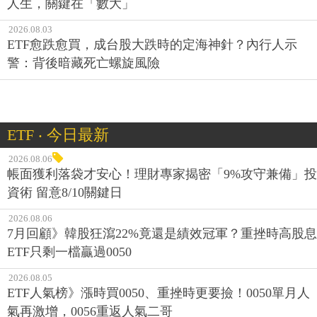
人生，關鍵在「數大」
2026.08.03
ETF愈跌愈買，成台股大跌時的定海神針？內行人示
警：背後暗藏死亡螺旋風險
ETF ‧ 今日最新
2026.08.06
帳面獲利落袋才安心！理財專家揭密「9%攻守兼備」投
資術 留意8/10關鍵日
2026.08.06
7月回顧》韓股狂瀉22%竟還是績效冠軍？重挫時高股息
ETF只剩一檔贏過0050
2026.08.05
ETF人氣榜》漲時買0050、重挫時更要撿！0050單月人
氣再激增，0056重返人氣二哥