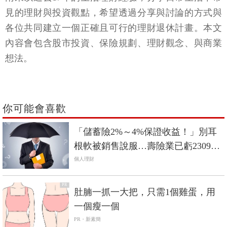
見的理財與投資觀點，希望透過分享與討論的方式與
各位共同建立一個正確且可行的理財退休計畫。本文
內容會包含股市投資、保險規劃、理財觀念、與商業
想法。
你可能會喜歡
「儲蓄險2%～4%保證收益！」別耳
根軟被銷售說服…壽險業已虧2309
億，還能保證你賺錢？
個人理財
PR
肚腩一抓一大把，只需1個雞蛋，用
一個瘦一個
PR・新素簡