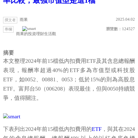
率比較，最強市值型是這1檔
2025.04.02
雨果
撰文者
瀏覽數：
124527
專欄
雨果的投資理財生活觀
摘要
本文整理2024年前15檔低內扣費用ETF及其含息總報酬
表現，報酬率超過40%的ETF多為市值型或科技股
ETF，如0052、00881、0053；低於15%的則為高股息
ETF。富邦台50（006208）表現最佳，但與0050持續競
爭，值得關注。
下表列出2024年前15檔低內扣費用的
ETF
，與其在2024