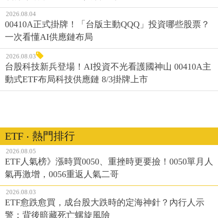
2026.08.04
00410A正式掛牌！「台版主動QQQ」投資哪些股票？
一次看懂AI供應鏈布局
2026.08.03
台股科技新兵登場！AI投資不光看護國神山 00410A主
動式ETF布局科技供應鏈 8/3掛牌上市
ETF ‧ 熱門排行
2026.08.05
ETF人氣榜》漲時買0050、重挫時更要撿！0050單月人
氣再激增，0056重返人氣二哥
2026.08.03
ETF愈跌愈買，成台股大跌時的定海神針？內行人示
警：背後暗藏死亡螺旋風險