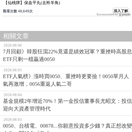
【仙桃牌】保血平丸(去羚羊角)
深入了解
觀看次數 48,649次
Recommended by
相關文章
2026.08.06
7月回顧》韓股狂瀉22%竟還是績效冠軍？重挫時高股息
ETF只剩一檔贏過0050
2026.08.05
ETF人氣榜》漲時買0050、重挫時更要撿！0050單月人
氣再激增，0056重返人氣二哥
2026.08.04
基金規模2年增近70%！第一金投信董事長尤昭文：投信
迎向大資產管理時代
2026.08.03
0050、台積電、00878...你願意投資多少錢？真正想改變