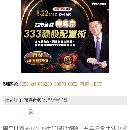
關鍵字:
0050
etf
006208
00878
0052
市值型ETF
作者簡介_雨果的投資理財生活觀
雨果以過去17年的生活理財經驗，分享日常生活中常