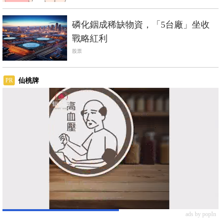
磷化銦成稀缺物資，「5台廠」坐收
戰略紅利
股票
仙桃牌
PR
ads by popIn