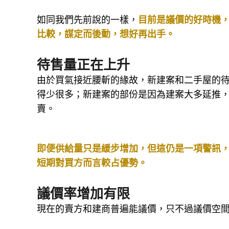
往哪個方向走。
如同我們先前說的一樣，
目前是議價的好時機
比較，謀定而後動，想好再出手。
待售量正在上升
由於買氣接近腰斬的緣故，新建案和二手屋的
得少很多；新建案的部份是因為建案大多延推
賣。
即便供給量只是緩步增加，但這仍是一項警訊
短期對買方而言較占優勢。
議價率增加有限
現在的賣方和建商普遍能議價，只不過議價空