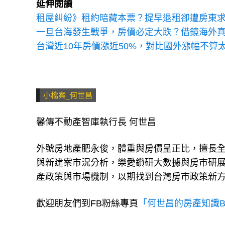
延伸閱讀
租屋糾紛》租約暗藏本票？提早退租卻遭房東求償
一旦台海發生戰爭，房價必定大跌？借鏡海外真
台灣近10年房價漲近50%，對比國外漲幅不算
小檔案_何世昌
馨傳不動產智庫執行長 何世昌
外號房地產肥永俊，體重與房價呈正比，擅長
與新建案市況分析，樂愛鑽研大數據與房市研
產政策與市場機制，以期找到台灣房市政策新
歡迎朋友們到FB粉絲專頁
「何世昌的房產知識Buf