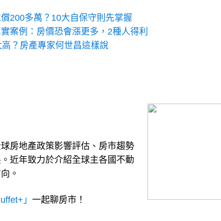
200多萬？10大自保守則先掌握
實案例：房價恐會漲更多，2種人得利
太高？房產專家何世昌這樣說
全球房地產政策影響評估、房市趨勢
展。近年致力於介紹全球主各國不動
方向。
fet+」
一起聊房市！