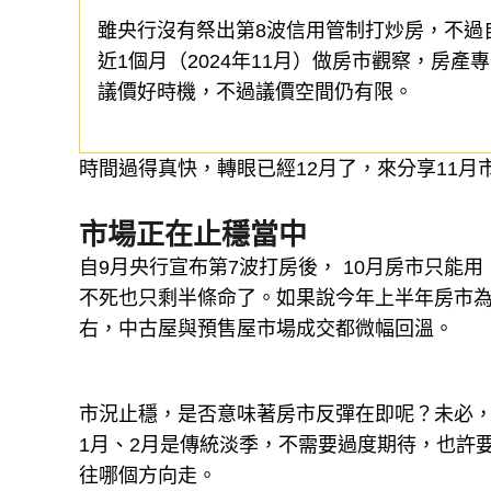
雖央行沒有祭出第8波信用管制打炒房，不過
近1個月（2024年11月）做房市觀察，房
議價好時機，不過議價空間仍有限。
時間過得真快，轉眼已經12月了，來分享11月
市場正在止穩當中
自9月央行宣布第7波打房後， 10月房市只能
不死也只剩半條命了。如果說今年上半年房市為HP
右，中古屋與預售屋市場成交都微幅回溫。
市況止穩，是否意味著房市反彈在即呢？未必，
1月、2月是傳統淡季，不需要過度期待，也許