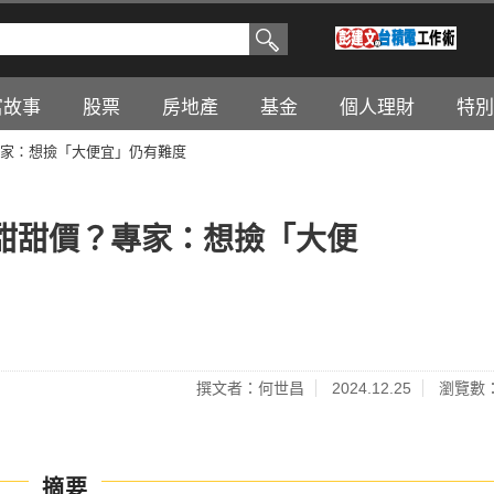
富故事
股票
房地產
基金
個人理財
特別
家：想撿「大便宜」仍有難度
甜甜價？專家：想撿「大便
撰文者：何世昌
2024.12.25
瀏覽數：