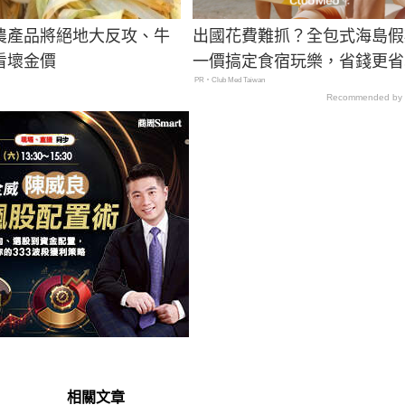
農產品將絕地大反攻、牛
出國花費難抓？全包式海島假
看壞金價
一價搞定食宿玩樂，省錢更省
PR・Club Med Taiwan
Recommended by