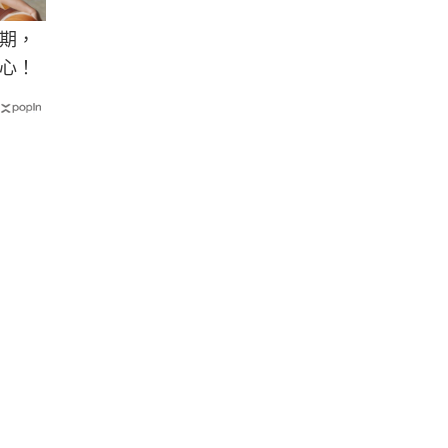
期，
心！