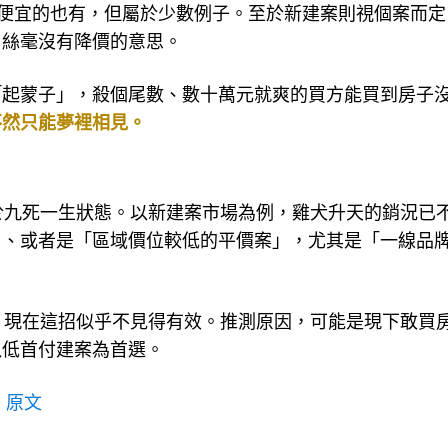
更便宜的也有，但屬於少數例子。至於新建案則視個案而定
，絲毫沒有降價的意思。
「起蒙子」，殺個尾數、數十萬元就爽的買方能買到房子
不然只能夢裡相見。
於九死一生狀態。以新建案市場為例，雞犬升天的銷況已
」、或者是「區域價位較低的平價案」，尤其是「一線品
，現在這招似乎不見得有效。推測原因，可能是現下敢買
以低首付建案為首選。
，
原文