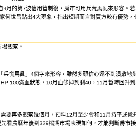
摘要
自9月的第7波信用管制後，房市可用兵荒馬亂來形容。若
產專家何世昌點出4大現象，指出短期而言對買方較有優勢，
市場觀察。
用「兵慌馬亂」4個字來形容，雖然多頭信心還不到潰散地
 100滿血狀態，10月血條掉到剩40，11月暫時回升到
需要再多觀察幾個月，預料12月至少會和11月持平或微
要先看農曆年後到329檔期市場表現如何，才能判斷房市