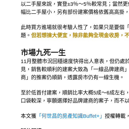
以二手屋來說，實登±3％～5％較常見；當然
幅比二手屋小，另有部份建案價格依舊高高掛
此時買方進場就很考驗人性了，如果只是要個
題。
但若想撿大便宜，除非能夠全現金收房，
市場九死一生
11月整體市況回穩速度快得出人意表，但仍處
見，銷售較順利的建案大致為「一線品牌建商
商」的推案仍順銷，透露房市仍有一線生機。
至於低首付建案，順銷比率大概5成～6成左右
口袋較深，寧願選擇好品牌建商的案子，而不
本文獲
「何世昌的房產知識Buffet+」
授權轉載