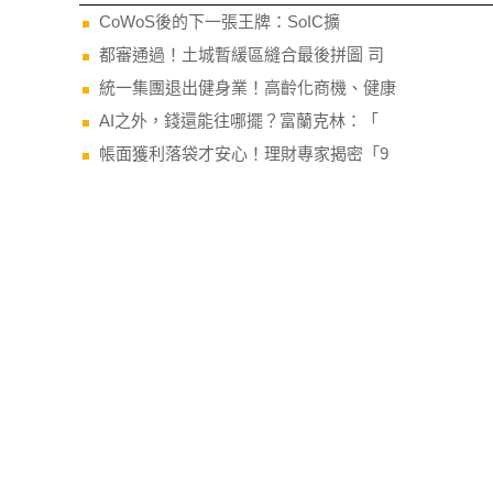
今日最新
CoWoS後的下一張王牌：SoIC擴
都審通過！土城暫緩區縫合最後拼圖 司
統一集團退出健身業！高齡化商機、健康
AI之外，錢還能往哪擺？富蘭克林：「
帳面獲利落袋才安心！理財專家揭密「9