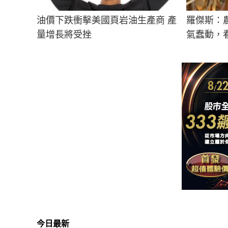
油價下跌衝擊美國頁岩油生產商 產
羅傑斯：
量增長將受挫
氣蠢動，