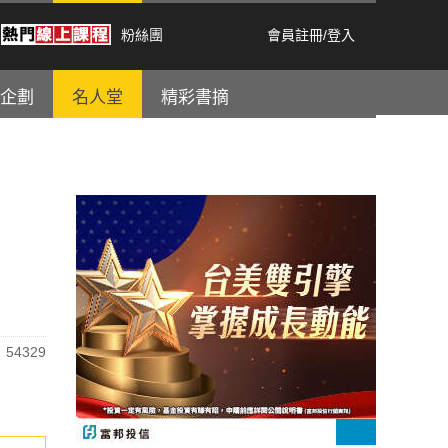
粉絲團
會員註冊
/
登入
企劃
名人堂
精彩書摘
54329