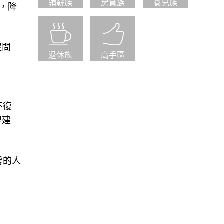
領薪族
房貸族
養兒族
，降
退休族
高手區
沒問
不復
牌建
房的人