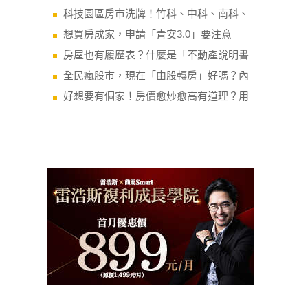
相關文章
科技園區房市洗牌！竹科、中科、南科、
想買房成家，申請「青安3.0」要注意
房屋也有履歷表？什麼是「不動產說明書
全民瘋股市，現在「由股轉房」好嗎？內
好想要有個家！房價愈炒愈高有道理？用