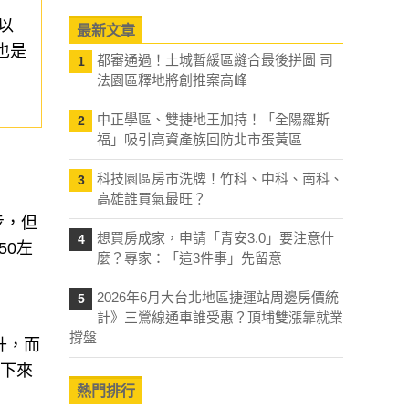
最新文章
以
都審通過！土城暫緩區縫合最後拼圖 司
1
也是
法園區釋地將創推案高峰
中正學區、雙捷地王加持！「全陽羅斯
2
福」吸引高資產族回防北市蛋黃區
科技園區房市洗牌！竹科、中科、南科、
3
高雄誰買氣最旺？
想買房成家，申請「青安3.0」要注意什
4
步，但
麼？專家：「這3件事」先留意
50左
2026年6月大台北地區捷運站周邊房價統
5
計》三鶯線通車誰受惠？頂埔雙漲靠就業
撐盤
升，而
接下來
熱門排行