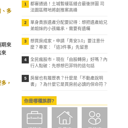
都審通過！土城暫緩區縫合最後拼圖 司
1
法園區釋地將創推案高峰
看、多
單身貴族遺產分配要記得：想把遺產給兄
2
弟姐妹的小孩繼承，需要有遺囑
想買房成家，申請「青安3.0」要注意什
3
麼？專家：「這3件事」先留意
預期來
出來
全民瘋股市，現在「由股轉房」好嗎？內
4
行人點破：先想想巴菲特的這句話
房屋也有履歷表？什麼是「不動產說明
5
書」？為什麼它是買房前必讀的保命符？
更多，
你是哪種族群?