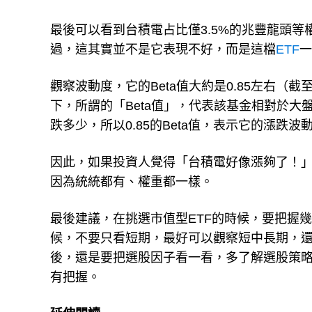
最後可以看到台積電占比僅3.5%的兆豐龍頭等權
過，這其實並不是它表現不好，而是這檔
ETF
一
觀察波動度，它的Beta值大約是0.85左右（截
下，所謂的「Beta值」，代表該基金相對於大
跌多少，所以0.85的Beta值，表示它的漲跌波
因此，如果投資人覺得「台積電好像漲夠了！」
因為統統都有、權重都一樣。
最後建議，在挑選市值型ETF的時候，要把握
候，不要只看短期，最好可以觀察短中長期，
後，還是要把選股因子看一看，多了解選股策
有把握。