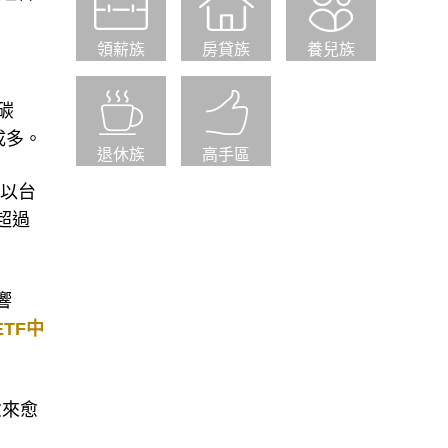
領薪族
房貸族
養兒族
碳
成多。
退休族
高手區
所以台
超過
響
TF中
愈來愈