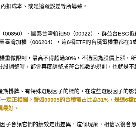
是內扣成本、或是追蹤誤差等所導致。
00850）、國泰台灣領袖50（00922）、群益台ESG低
豐臺灣加權（006204），這6檔ETF的台積電權重都在3
股的權重做限制，最高不得超過30%，不過因為股價上漲，
成分股調整時，都會再度調整成符合指數的規則，也就是不
較後期掛牌、有特殊選股因子的標的，在這些選股因子的影
定正相關。譬如00905的台積電占比為31%，是這6檔E
現最好。
股因子會讓它們的績效走出差異，這個現象，相信以後會