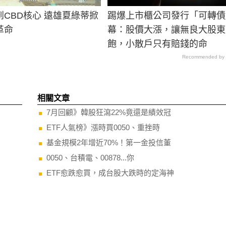
CBD核心 遠雄夏綠蒂掀
踢爆上市櫃公司發行「可轉債
革命
幕：股價大漲，讓無良大股東
飽，小散戶只有賠錢的命
Recommended by
相關文章
7月回顧》韓股狂瀉22%竟還是績效冠
ETF人氣榜》漲時買0050、重挫時
基金規模2年增近70%！第一金投信董
0050、台積電、00878...你
ETF愈跌愈買，成台股大跌時的定海神