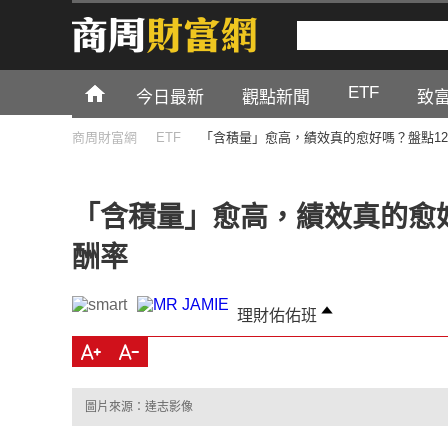
ETF
今日最新
觀點新聞
致
商周財富網
ETF
「含積量」愈高，績效真的愈好嗎？盤點12
「含積量」愈高，績效真的愈好
酬率
理財佑佑班
圖片來源：達志影像