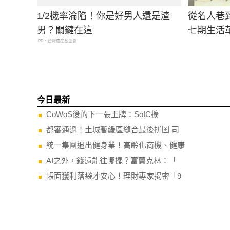
1/2機率淪陷！你是好男人還是渣
從名人巷到
男？關鍵在這
七期生活
PR・台灣癌症基金會
今日最新
CoWoS後的下一張王牌：SoIC擴
都審通過！土城暫緩區縫合最後拼圖 司
統一集團退出健身業！高齡化商機、健康
AI之外，錢還能往哪擺？富蘭克林：「
帳面獲利落袋才安心！理財專家揭密「9