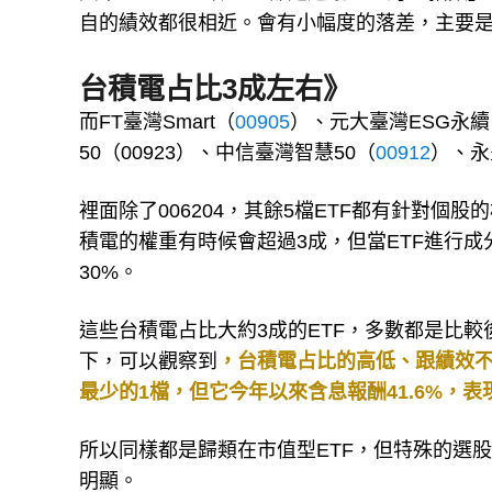
自的績效都很相近。會有小幅度的落差，主要
台積電占比3成左右》
而FT臺灣Smart（
00905
）、元大臺灣ESG永續（
50（00923）、中信臺灣智慧50（
00912
）、永
裡面除了006204，其餘5檔ETF都有針對個
積電的權重有時候會超過3成，但當ETF進行
30%。
這些台積電占比大約3成的ETF，多數都是比
下，可以觀察到
，台積電占比的高低、跟績效不一
最少的1檔，但它今年以來含息報酬41.6%，表
所以同樣都是歸類在市值型ETF，但特殊的選
明顯。