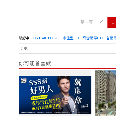
第一頁
1
關鍵字:
0050
etf
006208
市值型ETF
高含積量ETF
台積
分享:
你可能會喜歡