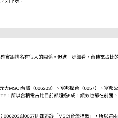
效，如下表：
低確實跟排名有很大的關係。但進一步細看，台積電占比
元大MSCI台灣（006203）、富邦摩台（0057）、富邦
ETF，所以台積電占比目前都超過5成，績效也都在前面。
」；006203跟0057則都追蹤「MSCI台灣指數」，所以這