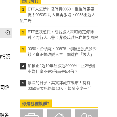
熱門排行
ETF人氣榜》漲時買0050、重挫時更要
1
撿！0050單月人氣再激增，0056重返人
氣二哥
ETF愈跌愈買，成台股大跌時的定海神
2
針？內行人示警：背後暗藏死亡螺旋風險
0050、台積電、00878...你願意投資多少
3
錢？真正想改變人生，關鍵在「數大」
的情況
加權正2近10年狂漲近3000%！正2報酬
4
率為什麼不是2倍而是5.4倍？
暴漲的日子，其實都藏在熊市！持有
5
公司治
0050只要錯過這10天，報酬率少一半
你是哪種族群?
兩組各