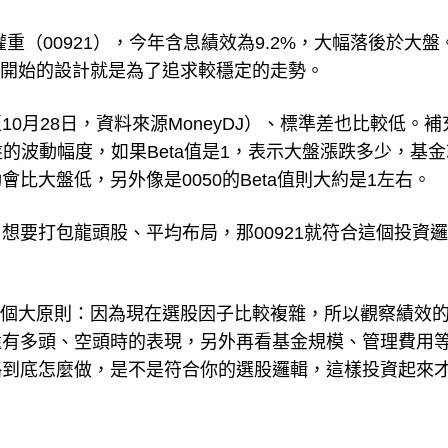
重（00921），今年含息績效為9.2%，大幅落後於大盤
開始的設計就是為了追求較穩定的走勢。
至10月28日，資料來源MoneyDJ）、標準差也比較低。補
盤的波動幅度，如果Beta值是1，表示大盤漲跌多少，基
動會比大盤低，另外像是0050的Beta值則大約是1左右。
想要打包龍頭股、平均布局，那00921就符合這個投資
幾個大原則：因為現在選股因子比較複雜，所以觀察績效
還有多頭、空頭時的表現，另外再看基金規模、管理費用
略到底怎麼做，是不是符合你的選股邏輯，這樣投資起來