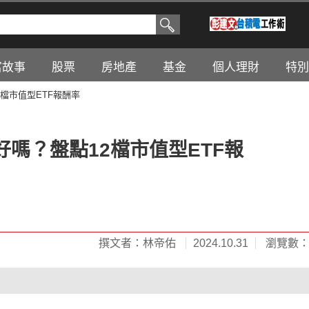
富故事
股票
房地產
基金
個人理財
特別
檔市值型ETF報酬率
嗎？盤點12檔市值型ETF報
撰文者：林帝佑
2024.10.31
瀏覽數：3