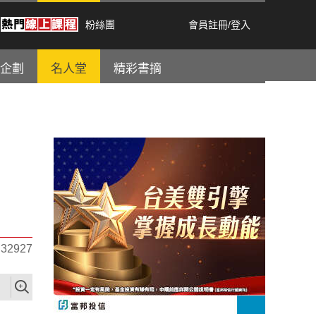
粉絲團
會員註冊
/
登入
企劃
名人堂
精彩書摘
2927