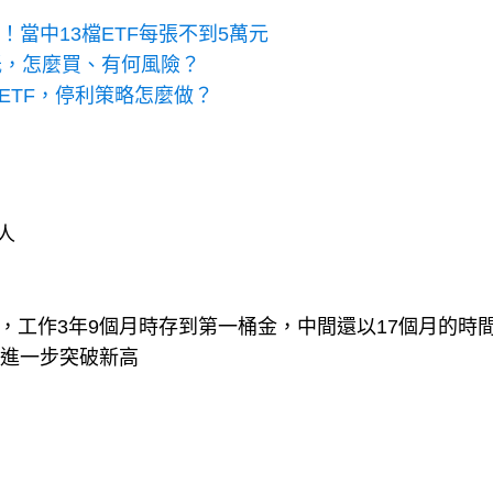
當中13檔ETF每張不到5萬元
低，怎麼買、有何風險？
ETF，停利策略怎麼做？
人
會，工作3年9個月時存到第一桶金，中間還以17個月的時
更進一步突破新高