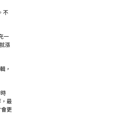
。不
充一
金就漲
邏輯，
的時
等，最
才會更