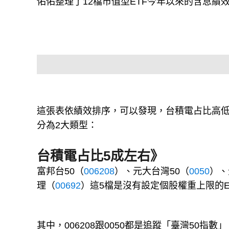
佑佑整理了12檔市值型ETF今年以來的含息績
這張表依績效排序，可以發現，台積電占比高
分為2大類型：
台積電占比5成左右》
富邦台50（
006208
）、元大台灣50（
0050
）、
理（
00692
）這5檔是沒有設定個股權重上限的
其中，006208跟0050都是追蹤「臺灣50指數