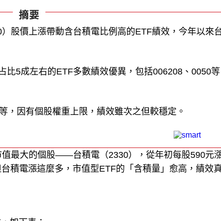
摘要
2330）股價上漲帶動含台積電比例高的ETF績效，今年以來
比5成左右的ETF多數績效優異，包括006208、0050
0850等，因有個股權重上限，績效雖次之但較穩定。
值最大的個股——台積電（2330），從年初每股590元
。但台積電漲這麼多，市值型ETF的「含積量」愈高，績效