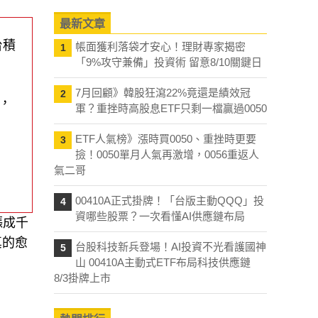
最新文章
台積
帳面獲利落袋才安心！理財專家揭密
1
「9%攻守兼備」投資術 留意8/10關鍵日
7月回顧》韓股狂瀉22%竟還是績效冠
2
等，
軍？重挫時高股息ETF只剩一檔贏過0050
ETF人氣榜》漲時買0050、重挫時更要
3
撿！0050單月人氣再激增，0056重返人
氣二哥
00410A正式掛牌！「台版主動QQQ」投
4
資哪些股票？一次看懂AI供應鏈布局
漲成千
真的愈
台股科技新兵登場！AI投資不光看護國神
5
山 00410A主動式ETF布局科技供應鏈
8/3掛牌上市