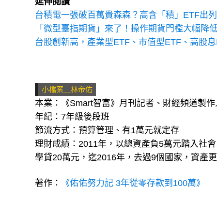
延伸閱讀
台積電一張破百萬貴森森？高含「積」ETF出列！
「微型臺指期貨」來了！操作期貨門檻大幅降
台股創新高，產業型ETF、市值型ETF、高股息
小檔案＿林帝佑
本業：《Smart智富》月刊記者、財經頻道製作
年紀：7年級後段班
節流方式：預算管理、有1萬元就定存
理財成績：2011年，以總資產負5萬元踏入社
學貸20萬元，迄2016年，去過9個國家，資產
著作：
《佑佑努力記 3年從零存款到100萬》