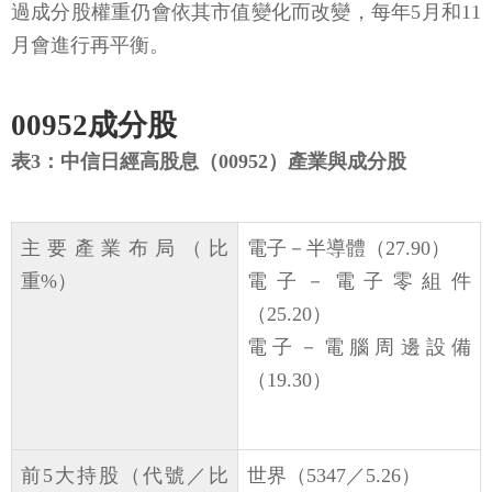
過成分股權重仍會依其市值變化而改變，每年5月和11
月會進行再平衡。
00952成分股
表3：中信日經高股息（00952）產業與成分股
主要產業布局（比
電子－半導體（27.90）
重%）
電子－電子零組件
（25.20）
電子－電腦周邊設備
（19.30）
前5大持股（代號／比
世界（5347／5.26）