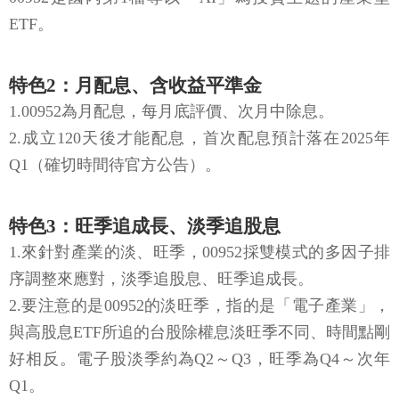
ETF。
特色2：月配息、含收益平準金
1.00952為月配息，每月底評價、次月中除息。
2.成立120天後才能配息，首次配息預計落在2025年
Q1（確切時間待官方公告）。
特色3：旺季追成長、淡季追股息
1.來針對產業的淡、旺季，00952採雙模式的多因子排
序調整來應對，淡季追股息、旺季追成長。
2.要注意的是00952的淡旺季，指的是「電子產業」，
與高股息ETF所追的台股除權息淡旺季不同、時間點剛
好相反。電子股淡季約為Q2～Q3，旺季為Q4～次年
Q1。