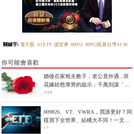
關鍵字:
電子股
AI ETF
謝宜孝
00952
00952凱基台灣AI 50
你可能會喜歡
婚後在家相夫教子，老公竟外遇...班
花嫁給憨厚男的啟示：千萬別讓「房
子」成為離婚阻礙
房地產
009826、VT、VWRA，買誰更好？同
樣買下全世界、結構大不同！一文完
整剖析
ETF