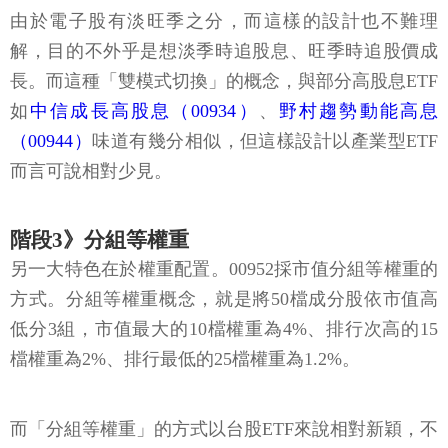
由於電子股有淡旺季之分，而這樣的設計也不難理
解，目的不外乎是想淡季時追股息、旺季時追股價成
長。而這種「雙模式切換」的概念，與部分高股息ETF
如
中信成長高股息（00934）
、
野村趨勢動能高息
（00944）
味道有幾分相似，但這樣設計以產業型ETF
而言可說相對少見。
階段3》分組等權重
另一大特色在於權重配置。00952採市值分組等權重的
方式。分組等權重概念，就是將50檔成分股依市值高
低分3組，市值最大的10檔權重為4%、排行次高的15
檔權重為2%、排行最低的25檔權重為1.2%。
而「分組等權重」的方式以台股ETF來說相對新穎，不