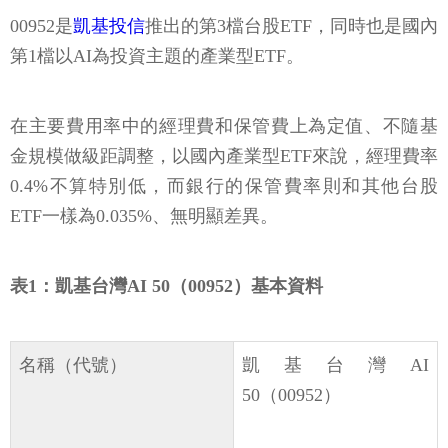
00952是
凱基投信
推出的第3檔台股ETF，同時也是國內
第1檔以AI為投資主題的產業型ETF。
在主要費用率中的經理費和保管費上為定值、不隨基
金規模做級距調整，以國內產業型ETF來說，經理費率
0.4%不算特別低，而銀行的保管費率則和其他台股
ETF一樣為0.035%、無明顯差異。
表1：凱基台灣AI 50（00952）基本資料
名稱（代號）
凱基台灣AI
50（00952）