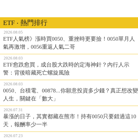
ETF ‧ 熱門排行
2026.08.05
ETF人氣榜》漲時買0050、重挫時更要撿！0050單月人
氣再激增，0056重返人氣二哥
2026.08.03
ETF愈跌愈買，成台股大跌時的定海神針？內行人示
警：背後暗藏死亡螺旋風險
2026.08.03
0050、台積電、00878...你願意投資多少錢？真正想改變
人生，關鍵在「數大」
2026.07.31
暴漲的日子，其實都藏在熊市！持有0050只要錯過這10
天，報酬率少一半
2026.07.23