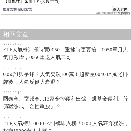
【仙桃牌】保血平丸(去羚羊角)
深入了解
觀看次數 59,407次
Recommended by
相關文章
2026.08.05
ETF人氣榜》漲時買0050、重挫時更要撿！0050單月人
氣再激增，0056重返人氣二哥
2026.07.07
0050誰與爭鋒？人氣突破300萬！超新星00403A風光掛
牌後，人氣反倒大衰退？
2026.06.16
國泰金、富邦金...13家金控獲利出爐！凱基金獲利、股
價猛漲成「金控飆股」？
2026.06.02
ETF人氣榜》00403A掛牌即入榜！0050人氣狂奔猛漲，