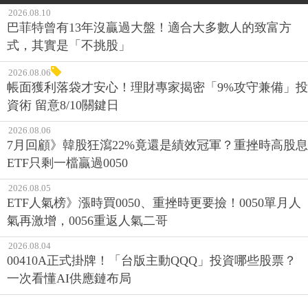
2026.08.10
巴菲特曾有13年沒贏過大盤！適合大多數人的致富方
式，其實是「不挑股」
2026.08.06
帳面獲利落袋才安心！理財專家揭密「9%攻守兼備」投
資術 留意8/10關鍵日
2026.08.06
7月回顧》韓股狂瀉22%竟還是績效冠軍？重挫時高股息
ETF只剩一檔贏過0050
2026.08.05
ETF人氣榜》漲時買0050、重挫時更要撿！0050單月人
氣再激增，0056重返人氣二哥
2026.08.04
00410A正式掛牌！「台版主動QQQ」投資哪些股票？
一次看懂AI供應鏈布局