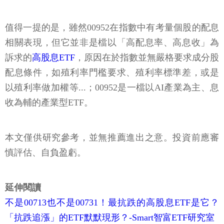
值得一提的是，雖然00952在指數中有考量個股的配息
相關表現，但它並非是檔以「高配息率、高息收」為
訴求的
高股息ETF
，原因在於指數並無嚴格要求成分股
配息條件，如殖利率門檻要求、殖利率標準差，或是
以殖利率做加權等...；00952是一檔以AI產業為主、息
收為輔的產業型ETF。
本文僅供研究參考，並無推薦進出之意。投資前應審
慎評估、自負盈虧。
延伸閱讀
不是00713也不是00731！最抗跌的高股息ETF是它？
「抗跌追漲」的ETF默默現形？-Smart智富ETF研究室