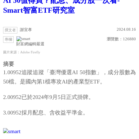
AI 50值得買？配息、成分股一次看-
Smart智富ETF研究室
2024.08.16
謝宜孝
撰文者
瀏覽數：
126880
專欄
財富網編輯嚴選
圖片來源：Adobe Firefly
摘要
1.00952追蹤追蹤「臺灣優選AI 50指數」，成分股數為
50檔。是國內第1檔專攻AI的產業型ETF。
2.00952已於2024年9月5日正式掛牌。
3.00952採月配息、含收益平準金。