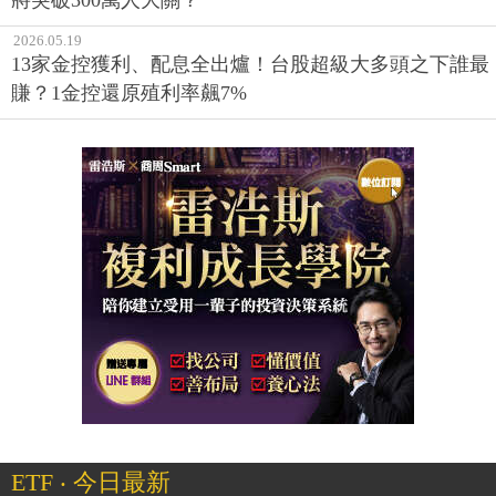
將突破300萬人大關？
2026.05.19
13家金控獲利、配息全出爐！台股超級大多頭之下誰最
賺？1金控還原殖利率飆7%
ETF ‧ 今日最新