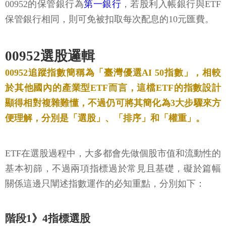
00952的保管銀行為
第一銀行
，若股利入帳銀行與ETF
保管銀行相同，則可免被扣取每次配息的10元匯費。
00952選股邏輯
00952追蹤指數簡稱為「臺灣優選AI 50指數」，相較
於其他國內的產業型ETF而言，這檔ETF的指數設計
顯得相對複雜難懂，不過仍可將其簡化為3大步驟來方
便理解，分別是「選股」、「排序」和「權重」。
ETF在選股過程中，大多都會先做個股市值和流動性的
基本初篩，不過兩項指標過於常見且基礎，礙於篇幅
關係這邊只闡述指數運作的必知重點，分別如下：
階段1》4指標選股