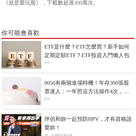
《就是愛玩股》，下載數超過300萬次。
你可能會喜歡
ETF是什麼？ETF怎麼買？新手如何
定期定額ETF？ETF投資入門懶人包
ETF
0056有兩個進場時機！年存300張股
票達人：一年照這方法操作4次，賺
進20%
ETF
PR
伴侶和妳一起預防HPV，才有資格說
愛妳！
PR・台灣癌症基金會