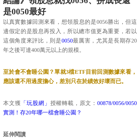
結論》領股息就找0056、拚成長還
是0050最好
以真實數據回測來看，想領股息的是0056勝出，但這
邊假定的是股息再投入，所以總市值更為重要，若以
這個角度來評比，則是
0050
最厲害，尤其是長期存20
年之後可達400萬元以上的規模。
至於會不會睡公園？單就3檔ETF目前回測數據來看，
應該還不用過度擔心，差別只在於績效好壞而已。
本文獲
「玩股網」
授權轉載，原文：
00878/0056/0050
實測！存20年哪一檔會睡公園？
延伸閱讀