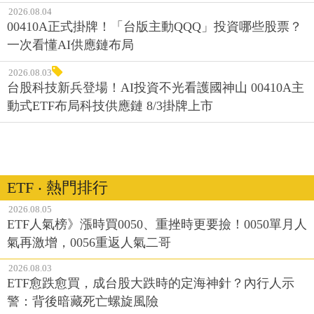
2026.08.04
00410A正式掛牌！「台版主動QQQ」投資哪些股票？
一次看懂AI供應鏈布局
2026.08.03
台股科技新兵登場！AI投資不光看護國神山 00410A主
動式ETF布局科技供應鏈 8/3掛牌上市
ETF ‧ 熱門排行
2026.08.05
ETF人氣榜》漲時買0050、重挫時更要撿！0050單月人
氣再激增，0056重返人氣二哥
2026.08.03
ETF愈跌愈買，成台股大跌時的定海神針？內行人示
警：背後暗藏死亡螺旋風險