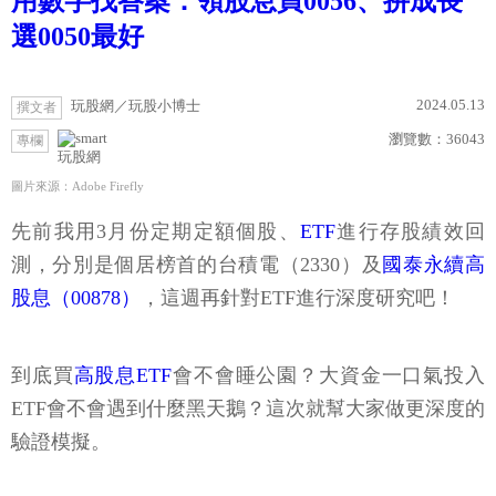
用數字找答案：領股息買0056、拚成長
選0050最好
2024.05.13
玩股網／玩股小博士
撰文者
瀏覽數：
36043
專欄
玩股網
圖片來源：Adobe Firefly
先前我用3月份定期定額個股、
ETF
進行存股績效回
測，分別是個居榜首的台積電（2330）及
國泰永續高
股息（00878）
，這週再針對ETF進行深度研究吧！
到底買
高股息ETF
會不會睡公園？大資金一口氣投入
ETF會不會遇到什麼黑天鵝？這次就幫大家做更深度的
驗證模擬。