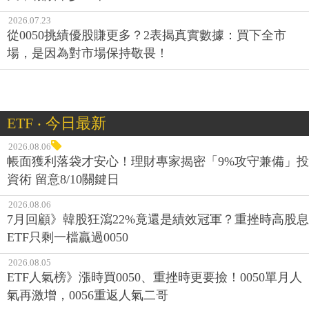
2026.07.23
從0050挑績優股賺更多？2表揭真實數據：買下全市
場，是因為對市場保持敬畏！
ETF ‧ 今日最新
2026.08.06
帳面獲利落袋才安心！理財專家揭密「9%攻守兼備」投
資術 留意8/10關鍵日
2026.08.06
7月回顧》韓股狂瀉22%竟還是績效冠軍？重挫時高股息
ETF只剩一檔贏過0050
2026.08.05
ETF人氣榜》漲時買0050、重挫時更要撿！0050單月人
氣再激增，0056重返人氣二哥