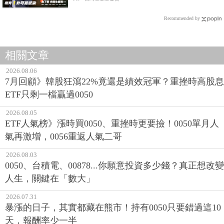
Recommended by
相關文章
2026.08.06
7月回顧》韓股狂瀉22%竟還是績效冠軍？重挫時高股息
ETF只剩一檔贏過0050
2026.08.05
ETF人氣榜》漲時買0050、重挫時更要撿！0050單月人
氣再激增，0056重返人氣二哥
2026.08.03
0050、台積電、00878...你願意投資多少錢？真正想改變
人生，關鍵在「數大」
2026.07.31
暴漲的日子，其實都藏在熊市！持有0050只要錯過這10
天，報酬率少一半