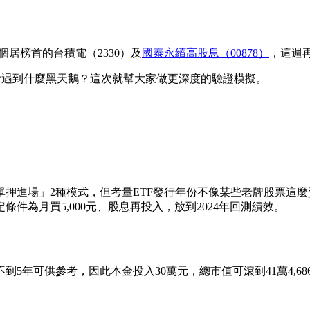
居榜首的台積電（2330）及
國泰永續高股息（00878）
，這週
會遇到什麼黑天鵝？這次就幫大家做更深度的驗證模擬。
押進場」2種模式，但考量ETF發行年份不像某些老牌股票這麼
條件為月買5,000元、股息再投入，放到2024年回測績效。
5年可供參考，因此本金投入30萬元，總市值可滾到41萬4,686元