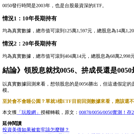
0050發行時間是2003年，也是台股最資深的ETF。
情況1：10年長期持有
均為真實數據，總市值可滾到125萬1,597元，總股息為14萬1,2
情況2：20年長期持有
均為真實數據，總市值可滾到404萬14元，總股息為68萬2,998
結論》領股息就找0056、拚成長還是0050
以真實數據回測來看，想領股息的是0056勝出，但這邊假定
模。
至於會不會睡公園？單就3檔ETF目前回測數據來看，應該還
本文獲
「玩股網」
授權轉載，原文：
00878/0056/0050實
延伸閱讀
投資美債如果被套牢該怎麼辦？