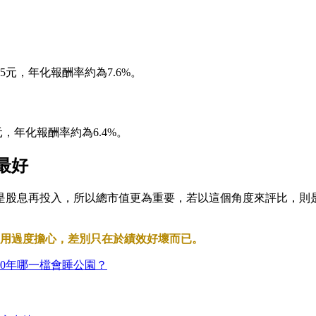
05元，年化報酬率約為7.6%。
元，年化報酬率約為6.4%。
最好
的是股息再投入，所以總市值更為重要，若以這個角度來評比，則
不用過度擔心，差別只在於績效好壞而已。
測！存20年哪一檔會睡公園？