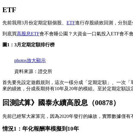
ETF
先前我用3月份定期定額個股、
ETF
進行存股績效回測，分別是個
到底買
高股息ETF
會不會睡公園？大資金一口氣投入ETF會不
圖1：3月定期定額排行榜
photos
放大顯示
資料來源：證交所
首先要先設定遊戲規則，這次一樣分成「定期定額」、一次「單
來的績效，分成長期持有10年及20年的模組。至於定期定額設定
回測試算》國泰永續高股息（00878）
先前已經幫大家算完，因為2020年發行的緣故，實際數據僅有不到
情況1：年化報酬率模擬到10年