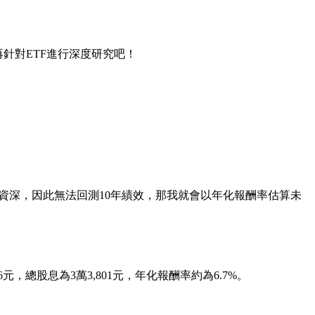
再針對ETF進行深度研究吧！
資深，因此無法回測10年績效，那我就會以年化報酬率估算未
，總股息為3萬3,801元，年化報酬率約為6.7%。