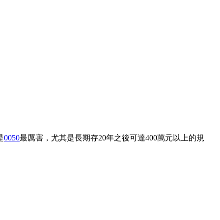
是
0050
最厲害，尤其是長期存20年之後可達400萬元以上的規