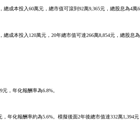
總成本投入60萬元，總市值可滾到92萬9,365元，總股息為4萬6,
成本投入120萬元，20年總市值可達266萬8,854元，總股息為8
39元，年化報酬率為6.8%。
4元，年化報酬率約為5.6%。模擬後面2年後總市值達332萬1,394元