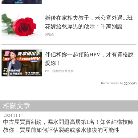
婚後在家相夫教子，老公竟外遇...班
花嫁給憨厚男的啟示：千萬別讓「房
子」成為離婚阻礙
房地產
PR
伴侶和妳一起預防HPV，才有資格說
愛妳！
PR・台灣癌症基金會
Recommended by
相關文章
2024.11.14
中古屋買賣糾紛，漏水問題高居第1名！知名結構技師
教你，買屋前如何評估裂縫或滲水修復的可能性