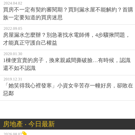
2024.04.02
買房不一定有契約審閱期？買到漏水屋不能解約？首購
族一定要知道的買房迷思
2022.09.05
房屋漏水怎麼辦？別急著找水電師傅，4步驟揪問題，
才能真正守護自己權益
2020.01.30
1棟便宜賣的房子，換來親戚間撕破臉…有時候，認識
還不如不認識
2019.12.31
「她笑得我心裡發寒」小資女辛苦存一幢好房，卻敗在
惡鄰
房地產 ‧ 今日最新
2026.08.07