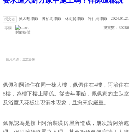
要求進入對方家中施工嗎？律師這樣説
2024.01.21
吳孟勳律師、陳柏均律師、林明賢律師、許仁純律師
撰文者
瀏覽數：
30286
專欄
財經好讀
圖片來源：達志影像
佩佩和阿治住在同一棟大樓，佩佩住在4樓，阿治住在
5樓，為樓下樓上關係。從去年開始，佩佩家的主臥室
及浴室天花板出現漏水現象，且愈來愈嚴重。
佩佩認為是樓上阿治裝潢房屋所造成，屢次請阿治處