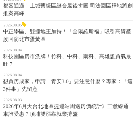
都審通過！土城暫緩區縫合最後拼圖 司法園區釋地將創
推案高峰
2026.08.05
中正學區、雙捷地王加持！「全陽羅斯福」吸引高資產
族回防北市蛋黃區
2026.08.04
科技園區房市洗牌！竹科、中科、南科、高雄誰買氣最
旺？
2026.08.04
想買房成家，申請「青安3.0」要注意什麼？專家：「這
3件事」先留意
2026.08.03
2026年6月大台北地區捷運站周邊房價統計》三鶯線通
車誰受惠？頂埔雙漲靠就業撐盤