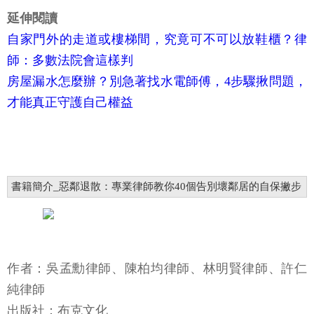
延伸閱讀
自家門外的走道或樓梯間，究竟可不可以放鞋櫃？律
師：多數法院會這樣判
房屋漏水怎麼辦？別急著找水電師傅，4步驟揪問題，
才能真正守護自己權益
書籍簡介_惡鄰退散：專業律師教你40個告別壞鄰居的自保撇步
作者：吳孟勳律師、陳柏均律師、林明賢律師、許仁
純律師
出版社：布克文化