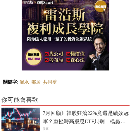
關鍵字:
漏水
鄰居
共同壁
你可能會喜歡
7月回顧》韓股狂瀉22%竟還是績效冠
軍？重挫時高股息ETF只剩一檔贏過
0050
股票