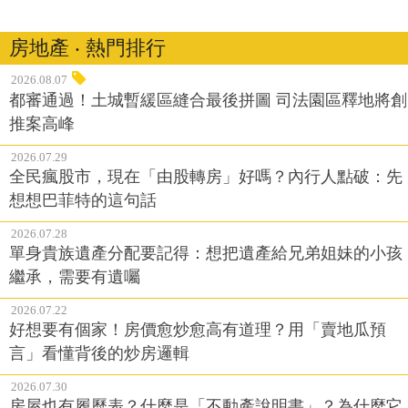
房地產 ‧ 熱門排行
2026.08.07
都審通過！土城暫緩區縫合最後拼圖 司法園區釋地將創
推案高峰
2026.07.29
全民瘋股市，現在「由股轉房」好嗎？內行人點破：先
想想巴菲特的這句話
2026.07.28
單身貴族遺產分配要記得：想把遺產給兄弟姐妹的小孩
繼承，需要有遺囑
2026.07.22
好想要有個家！房價愈炒愈高有道理？用「賣地瓜預
言」看懂背後的炒房邏輯
2026.07.30
房屋也有履歷表？什麼是「不動產說明書」？為什麼它