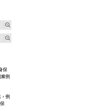
身保
端案例
念，例
買保