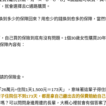
，就會選擇去C通路購買。
換到多少的保障回來？用愈少的錢換到愈多的保障，當然
，自己買的保險到底有沒有問題。1個30歲女性購買20
年，保障內容有：
申請的保險金。
6萬元÷住院1天1,500元＝173天」，意味著這輩子得住院
子住院住不到173天，都是拿自己繳出去的保費賠給自己
高嗎？可以問問身邊周遭的長輩，大概心裡就會有個答案