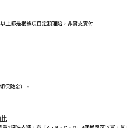
%以上都是根據項目定額理賠，非實支實付
已領保險金）。
此
買1罐洗衣精，有「A、B、C、D」4個通路可以買，其