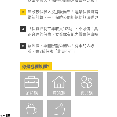
以當受益人？保險公司通常有這些要求！
想改被保險人沒那麼簡單！連帶保險費需
3
從新計算，一旦保險公司拒絕便無法變更
「保費控制在年收入10%」，不可信！真
4
正合理的保費，要看你有能力做這件事嗎
竊盜險、車體險能免則免！有車的人必
5
看，這3種保險「非買不可」
你是哪種族群?
領薪族
房貸族
養兒族
中C通