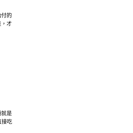
給付的
產，才
題就是
直接吃