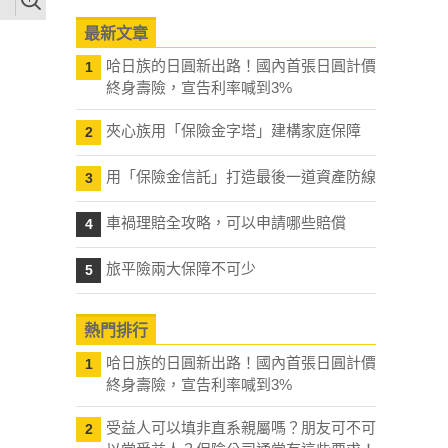
最新文章
哈日族的日圓新出路！國內首張日圓計價
1
終身壽險，宣告利率喊到3%
夾心族用「保險金字塔」建構家庭保障
2
用「保險金信託」打造最後一道資產防線
3
車禍理賠全攻略，可以申請哪些賠償
4
旅平險兩大保障不可少
5
熱門排行
哈日族的日圓新出路！國內首張日圓計價
1
終身壽險，宣告利率喊到3%
受益人可以填非直系親屬嗎？朋友可不可
2