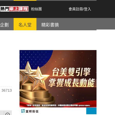
粉絲團
會員註冊
/
登入
企劃
名人堂
精彩書摘
36713