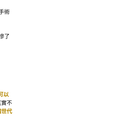
手術
慘了
可以
底實不
個世代