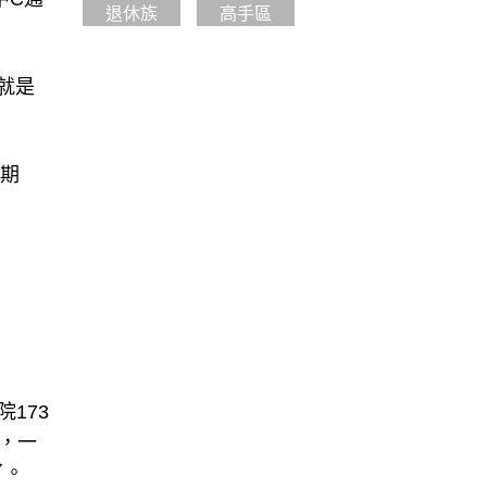
退休族
高手區
就是
年期
173
，一
了。