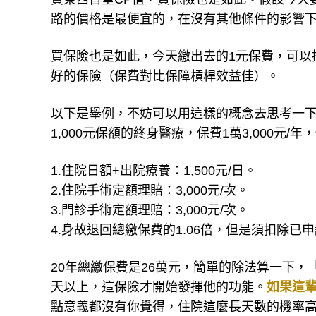
路的價格是最便宜的，在沒有其他條件的影響下
買保險也是如此，今天繳出去的1元保費，可以
好的保險（保費對比保障槓桿效益佳）。
以下是舉例，不妨可以用這樣的概念去思考一下
1,000元保額的終身醫療，保費1萬3,000元/
1.住院日額+出院療養：1,500元/日。
2.住院手術定額理賠：3,000元/次。
3.門診手術定額理賠：3,000元/次。
4.身故退回總繳保費的1.06倍，但是須扣除已
20年總繳保費是26萬元，簡單的除法算一下，「2
天以上，這保險才開始發揮他的功能。
如果這輩
點意義都沒有你覺得，住院這麼長天數的機率