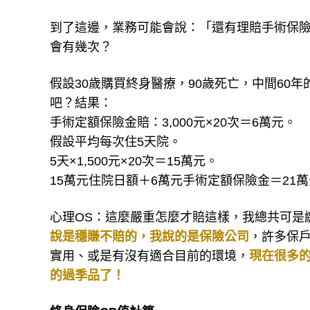
到了這邊，業務可能會說：「還有理賠手術保險
會有幾次？
假設30歲購買終身醫療，90歲死亡，中間60
吧？結果：
手術定額保險金賠：3,000元×20次＝6萬元。
假設平均每次住5天院。
5天×1,500元×20次＝15萬元。
15萬元住院日額＋6萬元手術定額保險金＝21
心理OS：這麼嚴重怎麼才賠這樣，我總共可是繳
說是穩賺不賠的，我說的是保險公司
，許多保
實用、或是有沒有適合目前的環境，
現在很多
的過季品了！