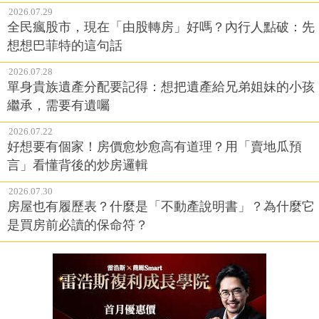
2026.07.29
全民瘋股市，現在「由股轉房」好嗎？內行人點破：先
想想巴菲特的這句話
2026.07.28
單身貴族遺產分配要記得：想把遺產給兄弟姐妹的小孩
繼承，需要有遺囑
2026.07.22
好想要有個家！房價愈炒愈高有道理？用「賣地瓜預
言」看懂背後的炒房邏輯
2026.07.30
房屋也有履歷表？什麼是「不動產說明書」？為什麼它
是買房前必讀的保命符？