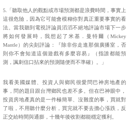
5.「聽取他人的觀點或市場預測都是浪費時間，事實上
這很危險，因為它可能會模糊你對真正重要事實的看
法。當我聽到電視評論員滔滔不絕地評論市場下一步
將如何發展時，我想起了米基．曼特爾（Mickey
Mantle）的尖刻評論：『除非你走進那個廣播室，否
則你不會知道這個遊戲有多麼容易』（指誰都能預
測，諷刺信口拈來的預測隨便而不準確）。」
我看美國媒體、投資人與鄉民很愛問巴神房地產的
事，問的題目跟台灣鄉民也差不多。但在巴神眼中，
投資房地產真的是一件極簡單、沒難度的事，買就對
了啦，不用聽什麼分析，買完就不要去擔心漲跌，反
正交給時間與通膨，十幾年後收割都能穩定獲利。