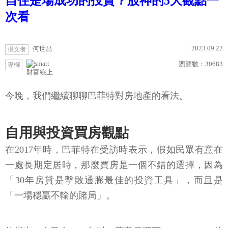
自住是場成功的投資？股神的5大觀點一
次看
2023.09.22
何世昌
撰文者
瀏覽數：
30683
專欄
財富線上
今晚，我們繼續聊聊巴菲特對房地產的看法。
自用與投資買房觀點
在2017年時，巴菲特在受訪時表示，假如民眾有意在
一處長期定居時，那麼買房是一個不錯的選擇，因為
「30年房貸是擊敗通膨最佳的投資工具」，而且是
「一場穩贏不輸的賭局」。