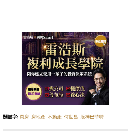
關鍵字:
買房
房地產
不動產
何世昌
股神巴菲特