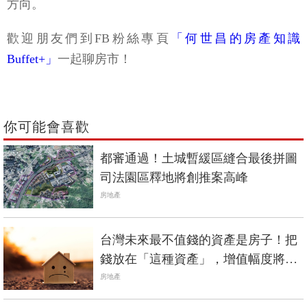
方向。
歡迎朋友們到FB粉絲專頁
「何世昌的房產知識
Buffet+」
一起聊房市！
你可能會喜歡
都審通過！土城暫緩區縫合最後拼圖
司法園區釋地將創推案高峰
房地產
台灣未來最不值錢的資產是房子！把
錢放在「這種資產」，增值幅度將是
房子的1.5倍
房地產