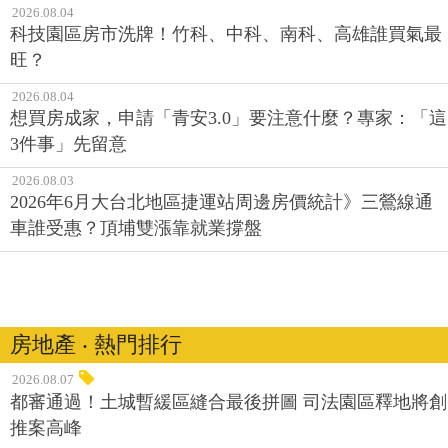
2026.08.04
科技園區房市洗牌！竹科、中科、南科、高雄誰買氣最
旺？
2026.08.04
想買房成家，申請「青安3.0」要注意什麼？專家：「這
3件事」先留意
2026.08.03
2026年6月大台北地區捷運站周邊房價統計》三鶯線通
車誰受惠？頂埔雙漲靠就業撐盤
房地產 ‧ 熱門排行
2026.08.07
都審通過！土城暫緩區縫合最後拼圖 司法園區釋地將創
推案高峰