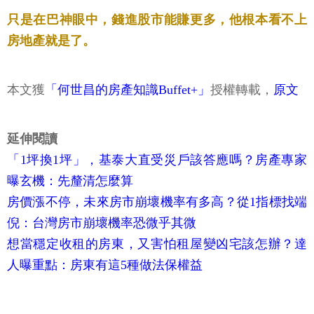
只是在巴神眼中，錢進股市能賺更多，他根本看不上
房地產就是了。
本文獲
「何世昌的房產知識Buffet+」
授權轉載，
原文
延伸閱讀
「1坪換1坪」，基泰大直受災戶該答應嗎？房產專家
曝玄機：先釐清怎麼算
房價漲不停，未來房市崩壞機率有多高？從1指標找端
倪：台灣房市崩壞機率恐微乎其微
想當穩定收租的房東，又害怕租屋變凶宅該怎辦？達
人曝重點：房東有這5種做法保權益