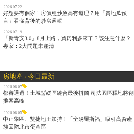
2026.07.22
好想要有個家！房價愈炒愈高有道理？用「賣地瓜預
言」看懂背後的炒房邏輯
2026.07.19
「新青安3.0」8月上路，買房利多來了？該注意什麼？
專家：2大問題未釐清
房地產 ‧ 今日最新
2026.08.07
都審通過！土城暫緩區縫合最後拼圖 司法園區釋地將創
推案高峰
2026.08.05
中正學區、雙捷地王加持！「全陽羅斯福」吸引高資產
族回防北市蛋黃區