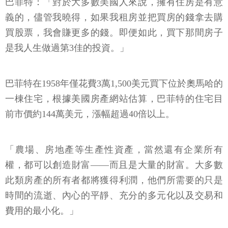
巴菲特：「對於大多數美國人來說，擁有住房是有意
義的，儘管我曉得，如果我租房並把買房的錢拿去購
買股票，我會賺更多的錢。即便如此，買下那間房子
是我人生做過第3佳的投資。」
巴菲特在1958年僅花費3萬1,500美元買下位於奧馬哈的
一棟住宅，根據美國房產網站估算，巴菲特的住宅目
前市價約144萬美元，漲幅超過40倍以上。
「農場、房地產等生產性資產，當然還有企業所有
權，都可以創造財富——而且是大量的財富。大多數
此類房產的所有者都將獲得利潤，他們所需要的只是
時間的流逝、內心的平靜、充分的多元化以及交易和
費用的最小化。」