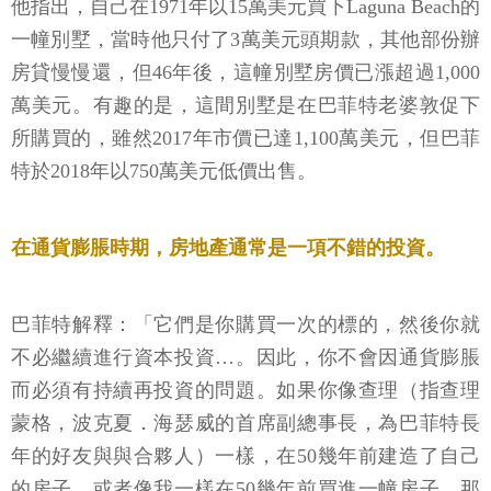
他指出，自己在1971年以15萬美元買下Laguna Beach的
一幢別墅，當時他只付了3萬美元頭期款，其他部份辦
房貸慢慢還，但46年後，這幢別墅房價已漲超過1,000
萬美元。有趣的是，這間別墅是在巴菲特老婆敦促下
所購買的，雖然2017年市價已達1,100萬美元，但巴菲
特於2018年以750萬美元低價出售。
在通貨膨脹時期，房地產通常是一項不錯的投資。
巴菲特解釋：「它們是你購買一次的標的，然後你就
不必繼續進行資本投資…。因此，你不會因通貨膨脹
而必須有持續再投資的問題。如果你像查理（指查理
蒙格，波克夏．海瑟威的首席副總事長，為巴菲特長
年的好友與與合夥人）一樣，在50幾年前建造了自己
的房子，或者像我一樣在50幾年前買進一幢房子，那