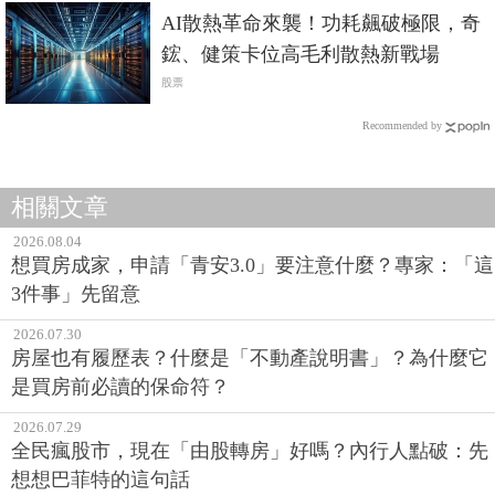
AI散熱革命來襲！功耗飆破極限，奇
鋐、健策卡位高毛利散熱新戰場
股票
Recommended by
相關文章
2026.08.04
想買房成家，申請「青安3.0」要注意什麼？專家：「這
3件事」先留意
2026.07.30
房屋也有履歷表？什麼是「不動產說明書」？為什麼它
是買房前必讀的保命符？
2026.07.29
全民瘋股市，現在「由股轉房」好嗎？內行人點破：先
想想巴菲特的這句話