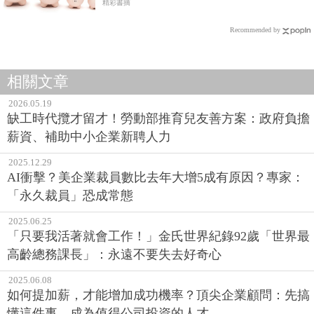
150萬
精彩書摘
Recommended by
相關文章
2026.05.19
缺工時代攬才留才！勞動部推育兒友善方案：政府負擔
薪資、補助中小企業新聘人力
2025.12.29
AI衝擊？美企業裁員數比去年大增5成有原因？專家：
「永久裁員」恐成常態
2025.06.25
「只要我活著就會工作！」金氏世界紀錄92歲「世界最
高齡總務課長」：永遠不要失去好奇心
2025.06.08
如何提加薪，才能增加成功機率？頂尖企業顧問：先搞
懂這件事，成為值得公司投資的人才