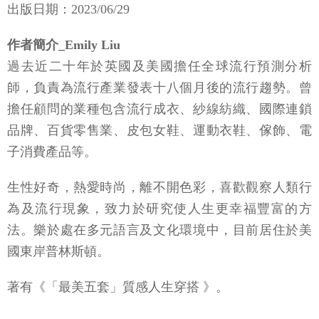
出版日期：2023/06/29
作者簡介_Emily Liu
過去近二十年於英國及美國擔任全球流行預測分析
師，負責為流行產業發表十八個月後的流行趨勢。曾
擔任顧問的業種包含流行成衣、紗線紡織、國際連鎖
品牌、百貨零售業、皮包女鞋、運動衣鞋、傢飾、電
子消費產品等。
生性好奇，熱愛時尚，離不開色彩，喜歡觀察人類行
為及流行現象，致力於研究使人生更幸福豐富的方
法。樂於處在多元語言及文化環境中，目前居住於美
國東岸普林斯頓。
著有《「最美五套」質感人生穿搭 》。