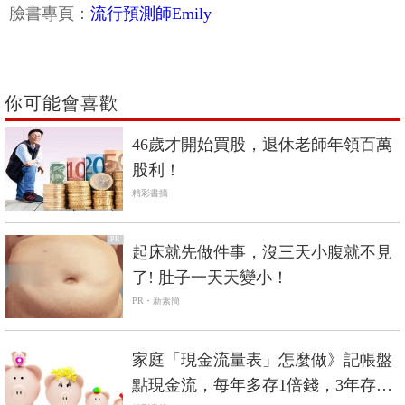
臉書專頁：
流行預測師Emily
你可能會喜歡
46歲才開始買股，退休老師年領百萬
股利！
精彩書摘
PR
起床就先做件事，沒三天小腹就不見
了! 肚子一天天變小！
PR・新素簡
家庭「現金流量表」怎麼做》記帳盤
點現金流，每年多存1倍錢，3年存下