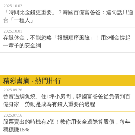
2025.10.02
「時間比金錢更重要」？韓國百億富爸爸：這句話只適
合「一種人」
2025.10.01
存退休金，不能忽略「報酬順序風險」！用3桶金撐起
一輩子的安全網
精彩書摘 ‧ 熱門排行
2025.09.26
曾賣過鯛魚燒、住1坪小房間，韓國富爸爸從負債到百
億身家：勞動是成為有錢人重要的過程
2025.07.16
股票賣出的時機有2個！教你用安全邊際算股價，每年
穩穩賺15%