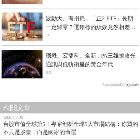
波動大、有損耗，「正2 ETF」長期
一定歸零？選錯標的績效竟然相差5
倍？
ETF
穩懋、宏捷科、全新...PA三雄搶攻光
通訊與低軌衛星的黃金年代
股票
Recommended by
相關文章
2026.07.03
台股市值全球第5！專家剖析全球5大市場結構：你買的
不只是股票，而是國家的命運