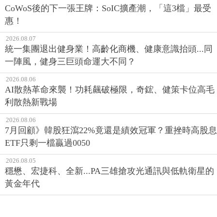
CoWoS後的下一張王牌：SoIC擴產潮，「這3檔」最受
惠！
2026.08.07
統一集團退出健身業！高齡化商機、健康意識抬頭...同
一陣風，健身三巨頭命運大不同？
2026.08.06
AI散熱革命來襲！功耗飆破極限，奇鋐、健策卡位高毛
利散熱新戰場
2026.08.06
7月回顧》韓股狂瀉22%竟還是績效冠軍？重挫時高股息
ETF只剩一檔贏過0050
2026.08.05
穩懋、宏捷科、全新...PA三雄搶攻光通訊與低軌衛星的
黃金年代