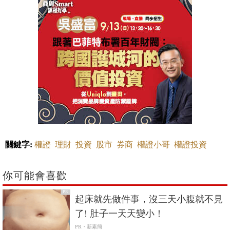
關鍵字:
權證
理財
投資
股市
券商
權證小哥
權證投資
你可能會喜歡
PR
起床就先做件事，沒三天小腹就不見
了! 肚子一天天變小！
PR・新素簡