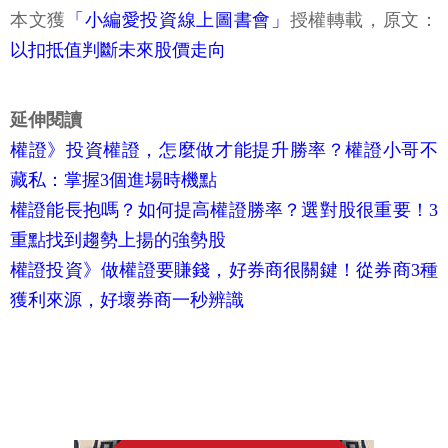
本文獲
「小編愛投資線上圖書會」
授權轉載，原文：
以扣抵值判斷未來股價走向
延伸閱讀
權證》投資權證，怎麼做才能提升勝率？權證小哥不
藏私：掌握3個進場時機點
權證能長抱嗎？如何提高權證勝率？選對股很重要！3
重點找到趨勢上揚的強勢股
權證投資》做權證要賺錢，好券商很關鍵！從券商3種
獲利來源，好壞券商一秒辨識