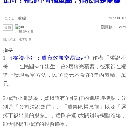
走向？權證小哥揭重點：扣抵值是關鍵
2023.06.07
咪編
撰文者
瀏覽數：
13929
專欄
小編愛投資
圖片來源：達志影像
摘要
1.
《權證小哥：股市致勝交易筆記》
作者「權證小
哥」，在民國62年出生，曾3度輸光積蓄，後來卻在權
證上發現致富方法，以10萬元本金在3年內累積千萬
元。
2.權證小哥認為，買權證有3個最佳的進場時機點，分
別是「公司法說會前」、「股票除權息前」以及「選
擇下殺出量的股票」，選擇在這3大關鍵時機點進場，
能大幅提升權證的投資勝率。