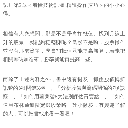
記》第2章＜看懂技術訊號 精進操作技巧＞的小小心
得。
相信有人會想問，那是不是學會扣抵值、找到月線上
升的股票，就能夠穩穩賺呢？當然不是囉，股票操作
並沒有那麼簡單，學會扣抵值只能提高勝算，若能把
相關籌碼加進來，勝率就能再提高一些。
而除了上述內容之外，書中還有提及「抓住股價轉折
訊號的3種關鍵K棒」、「分析股價與籌碼關係的7項訣
竅」、「如何用葛蘭碧8大法則評估買賣點」、「如何
運用布林通道擬定選股策略」等小撇步，有興趣了解
的人，可以把書找來看一看喔！