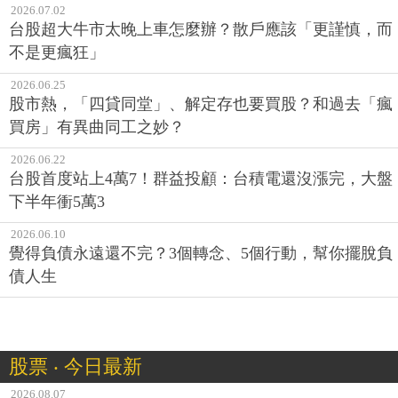
2026.07.02
台股超大牛市太晚上車怎麼辦？散戶應該「更謹慎，而
不是更瘋狂」
2026.06.25
股市熱，「四貸同堂」、解定存也要買股？和過去「瘋
買房」有異曲同工之妙？
2026.06.22
台股首度站上4萬7！群益投顧：台積電還沒漲完，大盤
下半年衝5萬3
2026.06.10
覺得負債永遠還不完？3個轉念、5個行動，幫你擺脫負
債人生
股票 ‧ 今日最新
2026.08.07