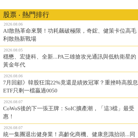
股票 ‧ 熱門排行
2026.08.06
AI散熱革命來襲！功耗飆破極限，奇鋐、健策卡位高毛
利散熱新戰場
2026.08.05
穩懋、宏捷科、全新...PA三雄搶攻光通訊與低軌衛星的
黃金年代
2026.08.06
7月回顧》韓股狂瀉22%竟還是績效冠軍？重挫時高股息
ETF只剩一檔贏過0050
2026.08.07
CoWoS後的下一張王牌：SoIC擴產潮，「這3檔」最受
惠！
2026.08.07
統一集團退出健身業！高齡化商機、健康意識抬頭...同