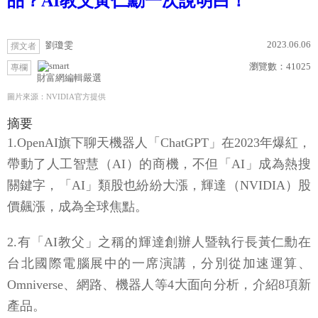
品？AI教父黃仁勳一次說明白！
2023.06.06
劉瓊雯
撰文者
瀏覽數：
41025
專欄
財富網編輯嚴選
圖片來源：NVIDIA官方提供
摘要
1.OpenAI旗下聊天機器人「ChatGPT」在2023年爆紅，
帶動了人工智慧（AI）的商機，不但「AI」成為熱搜
關鍵字，「AI」類股也紛紛大漲，輝達（NVIDIA）股
價飆漲，成為全球焦點。
2.有「AI教父」之稱的輝達創辦人暨執行長黃仁勳在
台北國際電腦展中的一席演講，分別從加速運算、
Omniverse、網路、機器人等4大面向分析，介紹8項新
產品。