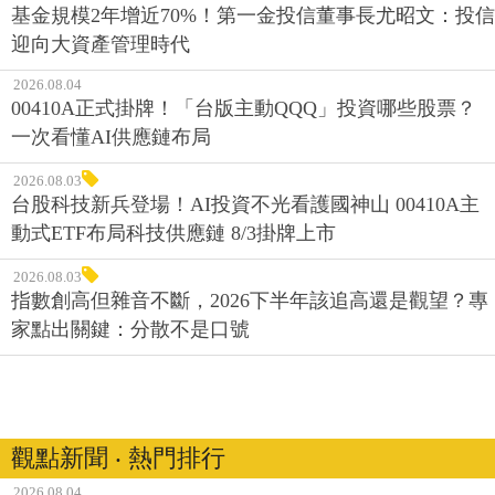
基金規模2年增近70%！第一金投信董事長尤昭文：投信
迎向大資產管理時代
2026.08.04
00410A正式掛牌！「台版主動QQQ」投資哪些股票？
一次看懂AI供應鏈布局
2026.08.03
台股科技新兵登場！AI投資不光看護國神山 00410A主
動式ETF布局科技供應鏈 8/3掛牌上市
2026.08.03
指數創高但雜音不斷，2026下半年該追高還是觀望？專
家點出關鍵：分散不是口號
觀點新聞 ‧ 熱門排行
2026.08.04