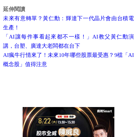
延伸閱讀
未來有意轉單？黃仁勳：輝達下一代晶片會由台積電
生產！
「AI讓每件事看起來都不一樣！」AI教父黃仁勳演
講，台塑、廣達大老闆都在台下
AI瘋牛行情來了！未來10年哪些股票最受惠？9檔「AI
概念股」值得注意