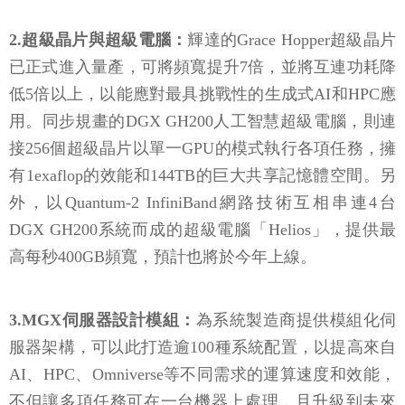
2.超級晶片與超級電腦：
輝達的Grace Hopper超級晶片
已正式進入量產，可將頻寬提升7倍，並將互連功耗降
低5倍以上，以能應對最具挑戰性的生成式AI和HPC應
用。同步規畫的DGX GH200人工智慧超級電腦，則連
接256個超級晶片以單一GPU的模式執行各項任務，擁
有1exaflop的效能和144TB的巨大共享記憶體空間。另
外，以Quantum-2 InfiniBand網路技術互相串連4台
DGX GH200系統而成的超級電腦「Helios」，提供最
高每秒400GB頻寬，預計也將於今年上線。
3.MGX伺服器設計模組：
為系統製造商提供模組化伺
服器架構，可以此打造逾100種系統配置，以提高來自
AI、HPC、Omniverse等不同需求的運算速度和效能，
不但讓多項任務可在一台機器上處理，且升級到未來