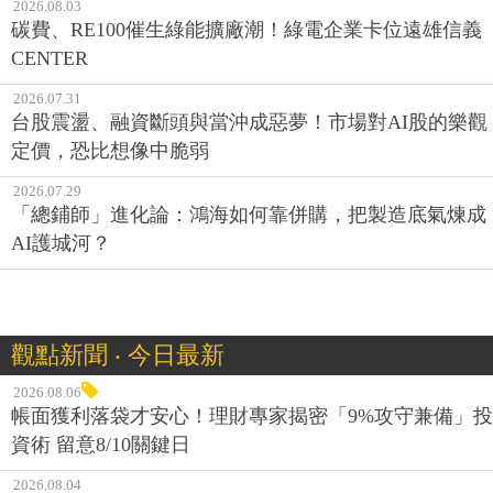
2026.08.03
碳費、RE100催生綠能擴廠潮！綠電企業卡位遠雄信義
CENTER
2026.07.31
台股震盪、融資斷頭與當沖成惡夢！市場對AI股的樂觀
定價，恐比想像中脆弱
2026.07.29
「總鋪師」進化論：鴻海如何靠併購，把製造底氣煉成
AI護城河？
觀點新聞 ‧ 今日最新
2026.08.06
帳面獲利落袋才安心！理財專家揭密「9%攻守兼備」投
資術 留意8/10關鍵日
2026.08.04