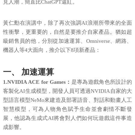
見人潮，簡直比ChatGPT還紅。
黃仁勳在演講中，除了再次強調AI浪潮所帶來的全面
性衝擊，更重要的，自然是要推介自家產品。猶如超
級銷售員的他，分別從加速運算、Omniverse、網路、
機器人等4大面向，推介以下8項新產品：
一、 加速運算
1.NVIDIA ACE for Games：
是專為遊戲角色所設計的
客製化AI生成模型，開發人員可透過NVIDIA自家的大
型語言模型NeMo來建造及部署語音、對話和動畫人工
智慧模型，可為人物角色賦予生命並會劇情不斷發
展，他認為生成式AI將會對人們如何玩遊戲這件事造
成影響。