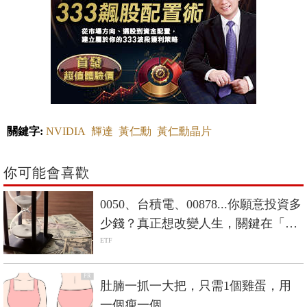
關鍵字:
NVIDIA
輝達
黃仁勳
黃仁勳晶片
你可能會喜歡
0050、台積電、00878...你願意投資多
少錢？真正想改變人生，關鍵在「數
大」
ETF
PR
肚腩一抓一大把，只需1個雞蛋，用
一個瘦一個