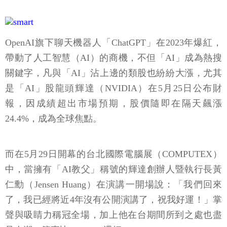
OpenAI旗下聊天機器人「ChatGPT」在2023年爆紅，
帶動了人工智慧（AI）的商機，不但「AI」成為熱搜
關鍵字，凡與「AI」沾上邊的類股也紛紛大漲，尤其
是「AI」股龍頭輝達（NVIDIA）在5月25日公布財
報，因成績超出市場預期，股價隨即在隔天飆漲
24.4%，成為全球焦點。
而在5月29日開幕的台北國際電腦展（COMPUTEX）
中，當擁有「AI教父」稱號的輝達創辦人暨執行長黃
仁勳（Jensen Huang）在演講一開場說：「我們回來
了，我已經將近4年沒有公開演講了，祝我好運！」掌
聲與吸睛力稱冠全場，加上他在台期間所到之處也盡