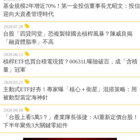
基金規模2年增近70%！第一金投信董事長尤昭文：投信
迎向大資產管理時代
2026.07.28
台股「四貸同堂」恐複製韓國去槓桿風暴？陳威良揭
「融資體脂率」不高
2026.06.11
槓桿ETF也買台積電現貨？00631L曝險破百，成「含積
量」冠軍
2026.05.21
主動式ETF好夯！專家曝「核心＋衛星」混搭策略：用
被動型當定海神針
2026.06.26
「台股上看5萬5？」產業隊長張捷：AI重新定價台股！
下半年聚焦3大關鍵零組件