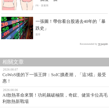
PR・新素簡
一張圖！帶你看台股過去40年的「暴
跌史」
股市
Recommended by
相關文章
2026.08.07
CoWoS後的下一張王牌：SoIC擴產潮，「這3檔」最受
惠！
2026.08.06
AI散熱革命來襲！功耗飆破極限，奇鋐、健策卡位高毛
利散熱新戰場