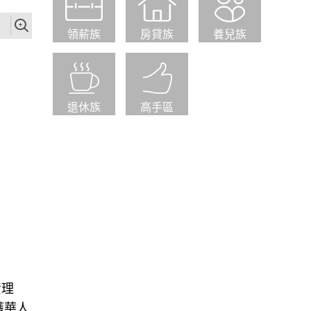
領薪族
房貸族
養兒族
退休族
高手區
資理
獲華人