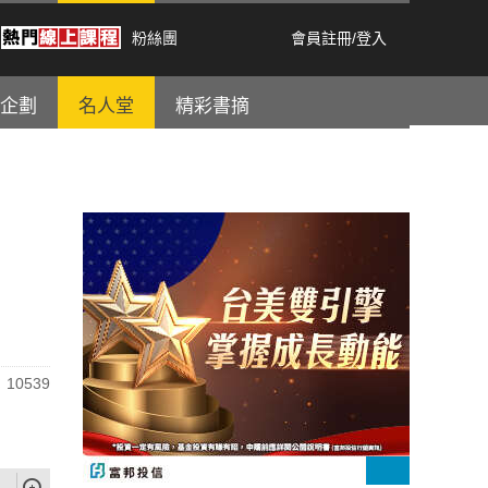
粉絲團
會員註冊
/
登入
企劃
名人堂
精彩書摘
10539