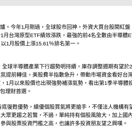
F出爐。今年1月剛過，全球股市回神，外資大買台股開紅盤
月台灣原型ETF績效漲跌，最強的前4名全數由半導體E
，以1月股價上漲15.61％排名第一。
示，全球半導體產業下行趨勢明持續，庫存調整週期有望於20
氣氛提前轉佳，美股費半指數急升，帶動市場資金看好台
，1月以來股價也出現強勢補漲氣勢，看出第1季半導體
紅包理財首選。
氣谷底復甦優勢，績優個股買氣將更搶手，不僅法人機構有
人大眾更趨之若鶩，不過，單純持有個股風險大，加上國
，參與股票投資門檻之高，也讓許多投資朋友望之興嘆。