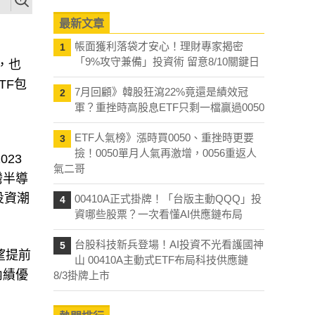
最新文章
帳面獲利落袋才安心！理財專家揭密
1
「9%攻守兼備」投資術 留意8/10關鍵日
，也
TF包
7月回顧》韓股狂瀉22%竟還是績效冠
2
軍？重挫時高股息ETF只剩一檔贏過0050
ETF人氣榜》漲時買0050、重挫時更要
3
撿！0050單月人氣再激增，0056重返人
23
氣二哥
灣半導
投資潮
00410A正式掛牌！「台版主動QQQ」投
4
資哪些股票？一次看懂AI供應鏈布局
台股科技新兵登場！AI投資不光看護國神
5
望提前
山 00410A主動式ETF布局科技供應鏈
內績優
8/3掛牌上市