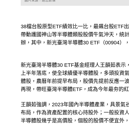
圖片來源：達志影像
38檔台股原型ETF績效比一比，最飆台股ET
帶動護國神山等半導體類股股價牛氣沖天，統計1
辦，其中，新光臺灣半導體30 ETF（00904）
新光臺灣半導體30 ETF基金經理人王韻茹表
上半年落底，使全球績優半導體股，多頭投資
體股，農曆年前提早布局，股價先提前反應一波
再現，帶旺臺灣半導體ETF，成為今年最夯的
王韻茹強調，2023年國內半導體產業，具景
布局，作為資產配置的核心持股外；一般投資
半導體股幾乎是高價股，個股的股價不便宜外