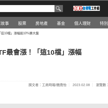
富故事
股票
房地產
基金
個人理財
特別
「這10檔」漲幅逾10%勝大盤
TF最會漲！「這10檔」漲幅
撰文者：工商時報/魏喬怡
2023.02.08
瀏覽數：