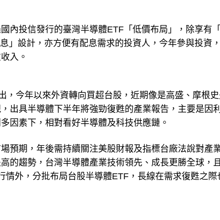
國內投信發行的臺灣半導體ETF「低價布局」，除享有
配息」設計，亦方便有配息需求的投資人，今年參與投資
重收入。
慧指出，今年以來外資轉向買超台股，近期像是高盛、摩根史
現，出具半導體下半年將強勁復甦的產業報告，主要是因
利多因素下，相對看好半導體及科技供應鏈。
市場預期，年後需持續關注美股財報及指標台廠法說對產
提高的趨勢，台灣半導體產業技術領先、成長更勝全球，
行情外，分批布局台股半導體ETF，長線在需求復甦之際