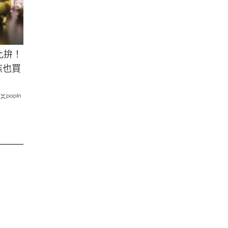
比拚！
族也買