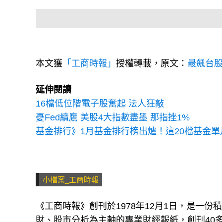
本文獲
「工商時報」
授權轉載，原文：
最飆台股
延伸閱讀
16檔低位階電子股奮起 法人狂敲
憂Fed續鷹 美股4大指數盡墨 那指挫1%
基金排行》1月基金排行榜出爐！這20檔基金單
小檔案_工商時報
《工商時報》創刊於1978年12月1日，是一
財、股市分析為主軸的專業財經報紙，創刊40