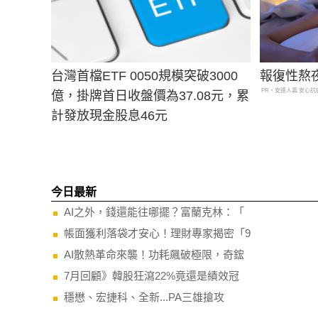
台灣首檔ETF 0050規模突破3000
報復性熬
PR・安達人壽 安心抗
億，掛牌首日收盤價為37.08元，累
計發放現金股息46元
今日最新
AI之外，錢還能往哪擺？富蘭克林：「
帳面獲利落袋才安心！理財專家揭密「9
AI散熱革命來襲！功耗飆破極限，奇鋐
7月回顧》韓股狂瀉22%竟還是績效冠
穩懋、宏捷科、全新...PA三雄搶攻