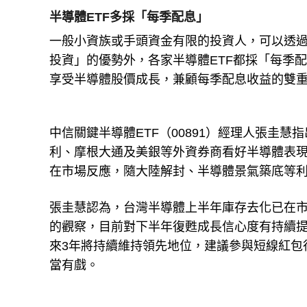
半導體ETF多採「每季配息」
一般小資族或手頭資金有限的投資人，可以透過
投資」的優勢外，各家半導體ETF都採「每季
享受半導體股價成長，兼顧每季配息收益的雙
中信關鍵半導體ETF（00891）經理人張圭
利、摩根大通及美銀等外資券商看好半導體表
在市場反應，隨大陸解封、半導體景氣築底等
張圭慧認為，台灣半導體上半年庫存去化已在
的觀察，目前對下半年復甦成長信心度有持續
來3年將持續維持領先地位，建議參與短線紅包
當有戲。