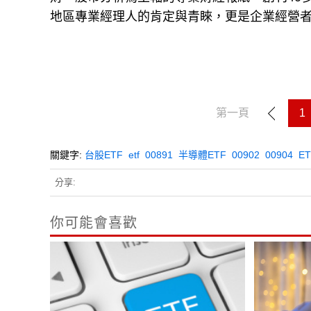
地區專業經理人的肯定與青睞，更是企業經營
第一頁
1
關鍵字:
台股ETF
etf
00891
半導體ETF
00902
00904
E
分享:
你可能會喜歡