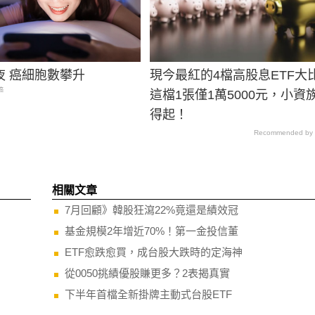
夜 癌細胞數攀升
現今最紅的4檔高股息ETF大
癌
這檔1張僅1萬5000元，小資
得起！
Recommended by
相關文章
7月回顧》韓股狂瀉22%竟還是績效冠
基金規模2年增近70%！第一金投信董
ETF愈跌愈買，成台股大跌時的定海神
從0050挑績優股賺更多？2表揭真實
下半年首檔全新掛牌主動式台股ETF