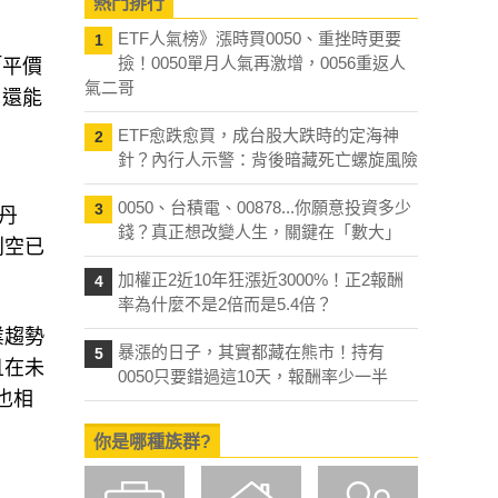
熱門排行
ETF人氣榜》漲時買0050、重挫時更要
1
撿！0050單月人氣再激增，0056重返人
「平價
氣二哥
，還能
ETF愈跌愈買，成台股大跌時的定海神
2
針？內行人示警：背後暗藏死亡螺旋風險
0050、台積電、00878...你願意投資多少
3
丹
錢？真正想改變人生，關鍵在「數大」
利空已
加權正2近10年狂漲近3000%！正2報酬
4
率為什麼不是2倍而是5.4倍？
業趨勢
暴漲的日子，其實都藏在熊市！持有
5
且在未
0050只要錯過這10天，報酬率少一半
也相
你是哪種族群?