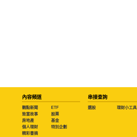
內容頻道
串接查詢
觀點新聞
ETF
選股
理財小工具
致富故事
股票
房地產
基金
個人理財
特別企劃
精彩書摘