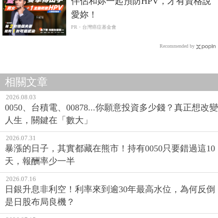
伴侶和妳一起預防HPV，才有資格說
愛妳！
PR・台灣癌症基金會
Recommended by
相關文章
2026.08.03
0050、台積電、00878...你願意投資多少錢？真正想改變
人生，關鍵在「數大」
2026.07.31
暴漲的日子，其實都藏在熊市！持有0050只要錯過這10
天，報酬率少一半
2026.07.16
日銀升息非利空！利率來到逾30年最高水位，為何反倒
是日股布局良機？