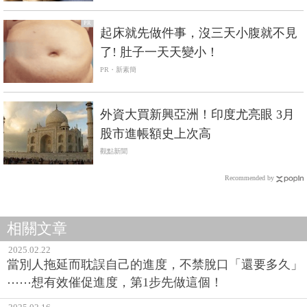
PR
起床就先做件事，沒三天小腹就不見
了! 肚子一天天變小！
PR・新素簡
外資大買新興亞洲！印度尤亮眼 3月
股市進帳額史上次高
觀點新聞
Recommended by
相關文章
2025.02.22
當別人拖延而耽誤自己的進度，不禁脫口「還要多久」
⋯⋯想有效催促進度，第1步先做這個！