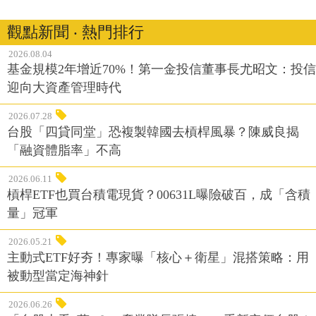
觀點新聞 ‧ 熱門排行
2026.08.04
基金規模2年增近70%！第一金投信董事長尤昭文：投信
迎向大資產管理時代
2026.07.28
台股「四貸同堂」恐複製韓國去槓桿風暴？陳威良揭
「融資體脂率」不高
2026.06.11
槓桿ETF也買台積電現貨？00631L曝險破百，成「含積
量」冠軍
2026.05.21
主動式ETF好夯！專家曝「核心＋衛星」混搭策略：用
被動型當定海神針
2026.06.26