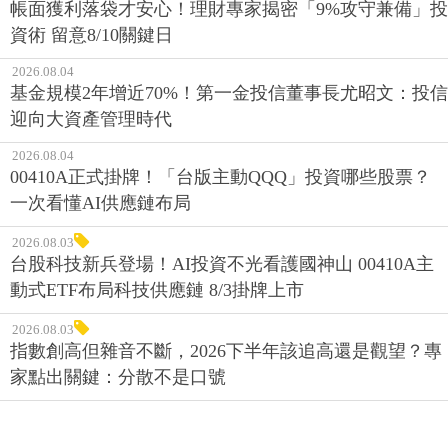
帳面獲利落袋才安心！理財專家揭密「9%攻守兼備」投
資術 留意8/10關鍵日
2026.08.04
基金規模2年增近70%！第一金投信董事長尤昭文：投信
迎向大資產管理時代
2026.08.04
00410A正式掛牌！「台版主動QQQ」投資哪些股票？
一次看懂AI供應鏈布局
2026.08.03
台股科技新兵登場！AI投資不光看護國神山 00410A主
動式ETF布局科技供應鏈 8/3掛牌上市
2026.08.03
指數創高但雜音不斷，2026下半年該追高還是觀望？專
家點出關鍵：分散不是口號