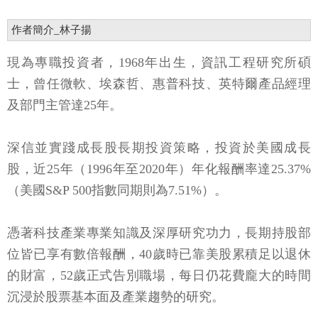
作者簡介_林子揚
現為專職投資者，1968年出生，資訊工程研究所碩
士，曾任微軟、埃森哲、惠普科技、英特爾產品經理
及部門主管達25年。
深信並實踐成長股長期投資策略，投資於美國成長
股，近25年（1996年至2020年）年化報酬率達25.37%
（美國S&P 500指數同期則為7.51%）。
憑著科技產業專業知識及深厚研究功力，長期持股部
位皆已享有數倍報酬，40歲時已靠美股累積足以退休
的財富，52歲正式告別職場，每日仍花費龐大的時間
沉浸於股票基本面及產業趨勢的研究。