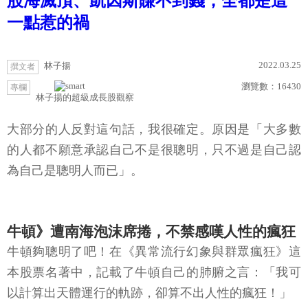
股海滅頂、凱因斯賺不到錢，全都是這
一點惹的禍
2022.03.25
林子揚
撰文者
瀏覽數：
16430
專欄
林子揚的超級成長股觀察
大部分的人反對這句話，我很確定。原因是「大多數
的人都不願意承認自己不是很聰明，只不過是自己認
為自己是聰明人而已」。
牛頓》遭南海泡沫席捲，不禁感嘆人性的瘋狂
牛頓夠聰明了吧！在《異常流行幻象與群眾瘋狂》這
本股票名著中，記載了牛頓自己的肺腑之言：「我可
以計算出天體運行的軌跡，卻算不出人性的瘋狂！」