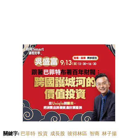
關鍵字:
巴菲特
投資
成長股
彼得林區
智商
林子揚