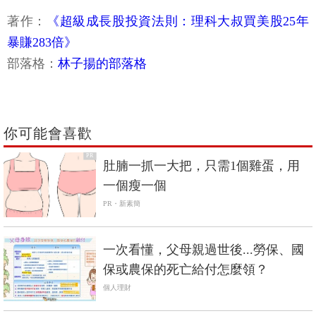
著作：
《超級成長股投資法則：理科大叔買美股25年
暴賺283倍》
部落格：
林子揚的部落格
你可能會喜歡
PR
肚腩一抓一大把，只需1個雞蛋，用
一個瘦一個
PR・新素簡
一次看懂，父母親過世後...勞保、國
保或農保的死亡給付怎麼領？
個人理財