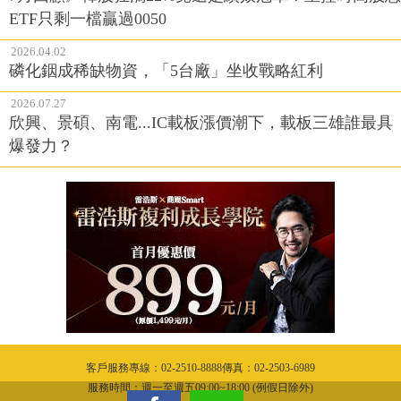
ETF只剩一檔贏過0050
2026.04.02
磷化銦成稀缺物資，「5台廠」坐收戰略紅利
2026.07.27
欣興、景碩、南電...IC載板漲價潮下，載板三雄誰最具
爆發力？
客戶服務專線：02-2510-8888傳真：02-2503-6989
服務時間：週一至週五09:00~18:00 (例假日除外)