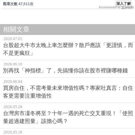
深入了解
觀看次數 47,511次
Recommended by
相關文章
2026.07.02
台股超大牛市太晚上車怎麼辦？散戶應該「更謹慎，而
不是更瘋狂」
2026.06.10
別再找「神指標」了，先搞懂你該在股市裡賺哪種錢
2026.06.04
買房自住，不需考量未來增值性嗎？專家吐真言：自住
客更需要注重增值性
2026.05.28
台灣房市凜冬將至？十年一遇的死亡交叉重現！「使照
量超過建照量」該擔心嗎？
2026.05.18