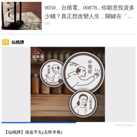
0050、台積電、00878...你願意投資多
少錢？真正想改變人生，關鍵在「數
大」
ETF
仙桃牌
PR
ads by popIn
【仙桃牌】保血平丸(去羚羊角)