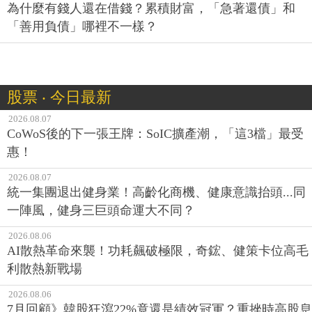
為什麼有錢人還在借錢？累積財富，「急著還債」和
「善用負債」哪裡不一樣？
股票 ‧ 今日最新
2026.08.07
CoWoS後的下一張王牌：SoIC擴產潮，「這3檔」最受
惠！
2026.08.07
統一集團退出健身業！高齡化商機、健康意識抬頭...同
一陣風，健身三巨頭命運大不同？
2026.08.06
AI散熱革命來襲！功耗飆破極限，奇鋐、健策卡位高毛
利散熱新戰場
2026.08.06
7月回顧》韓股狂瀉22%竟還是績效冠軍？重挫時高股息