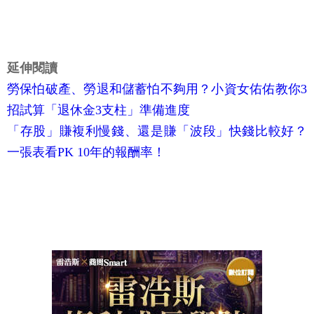
延伸閱讀
勞保怕破產、勞退和儲蓄怕不夠用？小資女佑佑教你3
招試算「退休金3支柱」準備進度
「存股」賺複利慢錢、還是賺「波段」快錢比較好？
一張表看PK 10年的報酬率！