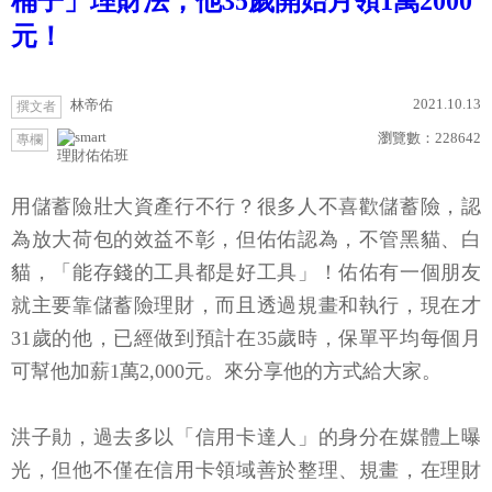
桶子」理財法，他35歲開始月領1萬2000
元！
2021.10.13
林帝佑
撰文者
瀏覽數：
228642
專欄
理財佑佑班
用儲蓄險壯大資產行不行？很多人不喜歡儲蓄險，認
為放大荷包的效益不彰，但佑佑認為，不管黑貓、白
貓，「能存錢的工具都是好工具」！佑佑有一個朋友
就主要靠儲蓄險理財，而且透過規畫和執行，現在才
31歲的他，已經做到預計在35歲時，保單平均每個月
可幫他加薪1萬2,000元。來分享他的方式給大家。
洪子勛，過去多以「信用卡達人」的身分在媒體上曝
光，但他不僅在信用卡領域善於整理、規畫，在理財