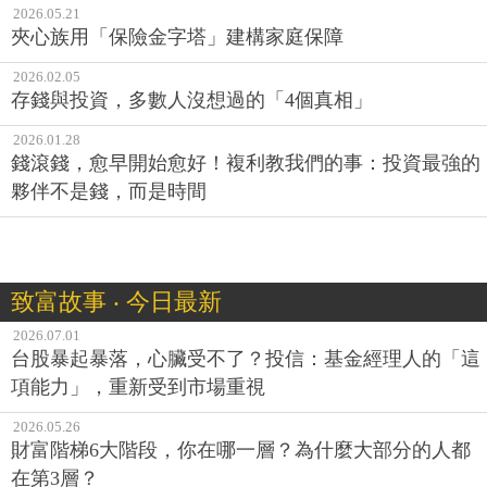
2026.05.21
夾心族用「保險金字塔」建構家庭保障
2026.02.05
存錢與投資，多數人沒想過的「4個真相」
2026.01.28
錢滾錢，愈早開始愈好！複利教我們的事：投資最強的
夥伴不是錢，而是時間
致富故事 ‧ 今日最新
2026.07.01
台股暴起暴落，心臟受不了？投信：基金經理人的「這
項能力」，重新受到市場重視
2026.05.26
財富階梯6大階段，你在哪一層？為什麼大部分的人都
在第3層？