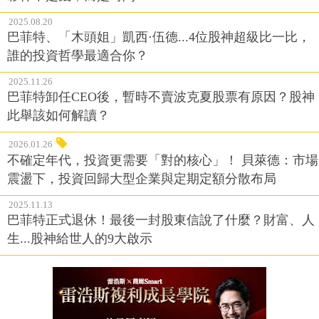
2025.08.20
巴菲特、「木頭姐」凱西·伍德...4位股神超級比一比，
誰的投資哲學最適合你？
2025.11.26
巴菲特卸任CEO後，暫時不賣波克夏股票有原因？股神
此舉該如何解讀？
2026.01.26
不確定年代，投資更需要「對的核心」！ 貝萊德：市場
震盪下，投資回歸大型企業與定期定額分散布局
2025.11.13
巴菲特正式退休！最後一封股東信說了什麼？財富、人
生...股神給世人的9大啟示