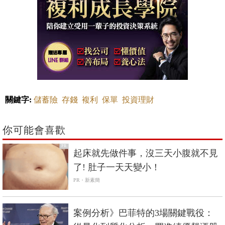
關鍵字:
儲蓄險
存錢
複利
保單
投資理財
你可能會喜歡
PR
起床就先做件事，沒三天小腹就不見
了! 肚子一天天變小！
PR・新素簡
案例分析》巴菲特的3場關鍵戰役：