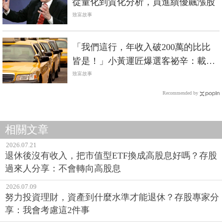
從量化到質化分析，買進績優飆漲股
致富故事
「我們這行，年收入破200萬的比比
皆是！」小黃運匠爆選客祕辛：載到
2種人效益最高
致富故事
Recommended by
相關文章
2026.07.21
退休後沒有收入，把市值型ETF換成高股息好嗎？存股
過來人分享：不會轉向高股息
2026.07.09
努力投資理財，資產到什麼水準才能退休？存股專家分
享：我會考慮這2件事