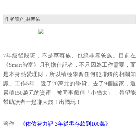
作者簡介_林帝佑
7年級後段班，不是草莓族、也絕非靠爸族。目前在
《Smart智富》月刊擔任記者，不只因為工作需要，而
是本身熱愛理財，所以積極學習任何能賺錢的相關知
識。工作5年，還了20萬元的學貸、去了9個國家，還
累積150萬元的資產，被同事戲稱「小猶太」，希望能
幫助讀者一起賺大錢！出國玩！
著作：
《佑佑努力記 3年從零存款到100萬》