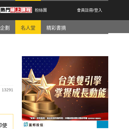
粉絲團
會員註冊
/
登入
企劃
名人堂
精彩書摘
13291
即使