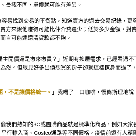
同、景觀不同，單價就可能有差異。
，愈容易找到交易的平衡點，知道賣方的過去交易紀錄，更
對賣方來說他賺得可能比仲介費還少；低於多少金額，對
方而言可能連還清貸款都不夠。
近屋主開價還是愈來愈貴？」近期有換屋需求，已經看過不下
以為然。但眼見好多出價想買的房子卻就這樣擦身而過了
問題，不是讓價格統一。
」我喝了一口咖啡，慢條斯理地說
像我們熟知的3C或團購商品就是標準化商品，例如大家
、平行輸入商、Costco通路等不同價格，疫情前還有人藉