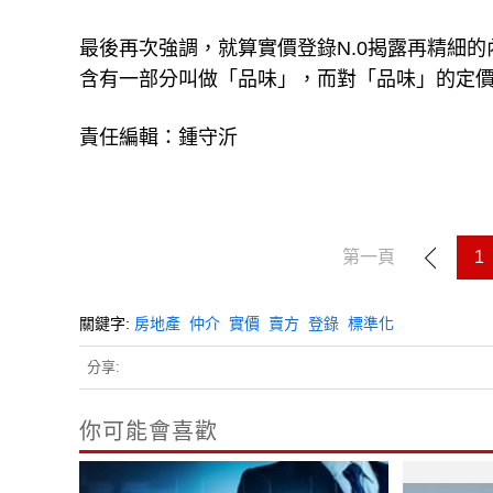
最後再次強調，就算實價登錄N.0揭露再精細
含有一部分叫做「品味」，而對「品味」的定
責任編輯：鍾守沂
第一頁
1
關鍵字:
房地產
仲介
實價
賣方
登錄
標準化
分享:
你可能會喜歡