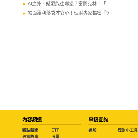
AI之外，錢還能往哪擺？富蘭克林：「
帳面獲利落袋才安心！理財專家揭密「9
內容頻道
串接查詢
觀點新聞
ETF
選股
理財小工具
致富故事
股票