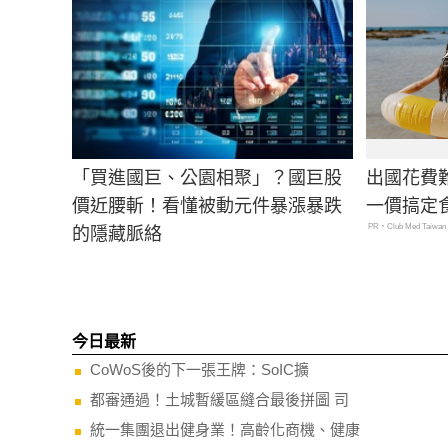
「買進國巨、公園相聚」？國巨股
出國花費
價近腰斬！看懂被動元件暴漲暴跌
一價搞定
PR・Club Med Taiwan
的隱藏脈絡
今日最新
CoWoS後的下一張王牌：SoIC擴
都審通過！土城暫緩區縫合最後拼圖 司
統一集團退出健身業！高齡化商機、健康