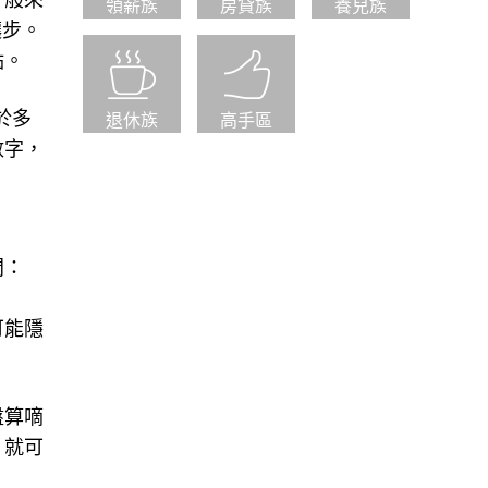
一般來
領薪族
房貸族
養兒族
讓步。
點。
於多
退休族
高手區
數字，
問：
可能隱
盤算嘀
，就可