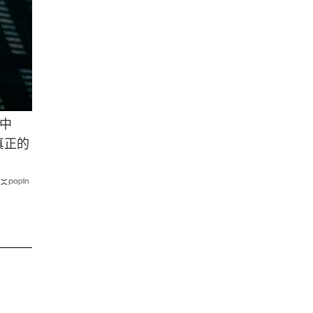
中
真正的