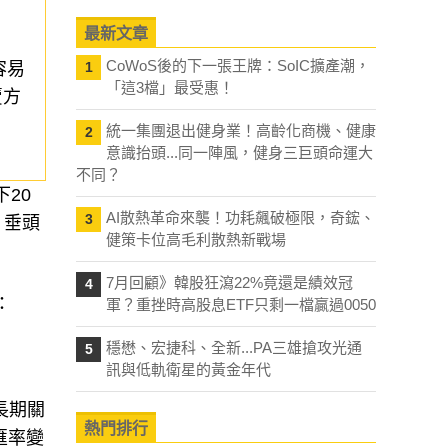
最新文章
CoWoS後的下一張王牌：SoIC擴產潮，
容易
1
「這3檔」最受惠！
賣方
統一集團退出健身業！高齡化商機、健康
2
意識抬頭...同一陣風，健身三巨頭命運大
不同？
20
AI散熱革命來襲！功耗飆破極限，奇鋐、
3
，垂頭
健策卡位高毛利散熱新戰場
7月回顧》韓股狂瀉22%竟還是績效冠
4
：
軍？重挫時高股息ETF只剩一檔贏過0050
穩懋、宏捷科、全新...PA三雄搶攻光通
5
訊與低軌衛星的黃金年代
長期關
熱門排行
匯率變