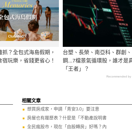
難抓？全包式海島假期，
台塑、長榮、南亞科、群創、
食宿玩樂，省錢更省心！
鋼...7檔景氣循環股，誰才是
「王者」？
Recommended by
相關文章
想買房成家，申請「青安3.0」要注意
房屋也有履歷表？什麼是「不動產說明書
全民瘋股市，現在「由股轉房」好嗎？內