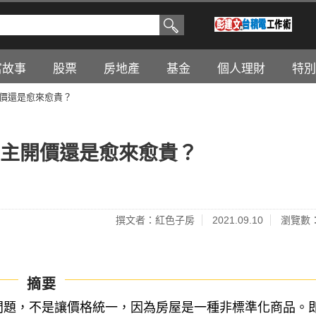
富故事
股票
房地產
基金
個人理財
特別
開價還是愈來愈貴？
屋主開價還是愈來愈貴？
撰文者：紅色子房
2021.09.10
瀏覽數：
摘要
明問題，不是讓價格統一，因為房屋是一種非標準化商品。