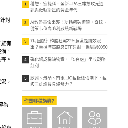
穩懋、宏捷科、全新...PA三雄搶攻光通
1
訊與低軌衛星的黃金年代
者針對
AI散熱革命來襲！功耗飆破極限，奇鋐、
2
健策卡位高毛利散熱新戰場
7月回顧》韓股狂瀉22%竟還是績效冠
3
可能有
軍？重挫時高股息ETF只剩一檔贏過0050
裝潢，
是零。
磷化銦成稀缺物資，「5台廠」坐收戰略
4
紅利
欣興、景碩、南電...IC載板漲價潮下，載
5
狀況，
板三雄誰最具爆發力？
你是哪種族群?
認為