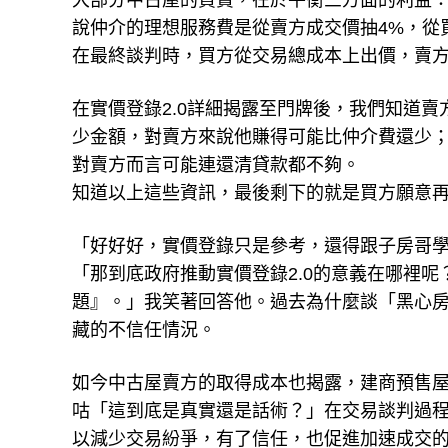
大部分中古屋的買賣，在於平衡三方面的利益
說仲介的理想服務費是從賣方成交價抽4%，從
在最終談判時，買方從交易總成本上出價，賣
在實價登錄2.0詳細揭露至門牌後，我們知道
少金額，對賣方來說他賺得可能比仲介費還少
對賣方而言可能連還清貸款都不夠。
知道以上這些資訊，最後剩下的就是買方願意
「好好好，實價登錄只是參考，還得跟子房哥
「那到底政府推動實價登錄2.0的意義在哪裡
題』。」我笑著回答他。過去為什麼談「黑心
藏的不信任情況。
如今中古屋賣方的取得成本也揭露，建商預售
咕「這到底是真實還是話術？」在交易談判過
以減少交易紛爭，有了信任，也促進加速成交