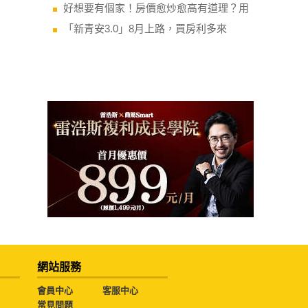
好想要有個家！房價愈炒愈高有道理？用
「新青安3.0」8月上路，買房利多來
網站服務
會員中心
客服中心
常見問題