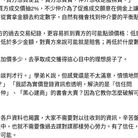
：「買方想買便宜，賣方想賣貴，仲介想收足服務費。」
買方成交價抽2%，不少仲介為了促進成交願意在佣金上
方從實拿金額去約定數字，自然有機會找到仲介要的平衡
賣方的過去交易紀錄，更容易抓到賣方的可能點頭價格：低
；低於多少金額，對賣方來說可能就是賠售；再低於什麼
再加價多少，去爭取成交獲得這心目中的理想房子了。
學談判才行。」學弟Ｋ說，但感覺還是不太滿意，憤憤地
呢？」 「我認為實價登錄資訊愈透明，解決的是『信任問
房仲」、「黑心建商」的書會大賣？因為它教你怎麼破解
屋各戶資料也揭露，大家不需要對以往收到的資訊，辛苦
程中，也就不需要像過去諜對諜那樣勞心勞力。有了信任
的可能。