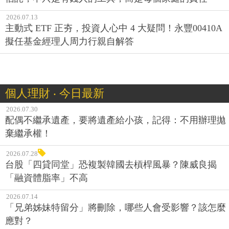
2026.07.13
主動式 ETF 正夯，投資人心中 4 大疑問！永豐00410A
擬任基金經理人周力行親自解答
個人理財 ‧ 今日最新
2026.07.30
配偶不繼承遺產，要將遺產給小孩，記得：不用辦理拋
棄繼承權！
2026.07.28
台股「四貸同堂」恐複製韓國去槓桿風暴？陳威良揭
「融資體脂率」不高
2026.07.14
「兄弟姊妹特留分」將刪除，哪些人會受影響？該怎麼
應對？