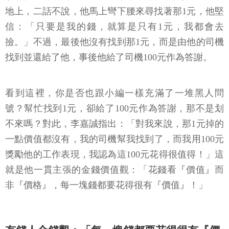
地上，二話不說，他馬上彎下腰來尋找著那1元，他堅
信：「只要是我的錢，就算是只有1元，我都會去
撿。」不過，最後他沒有找到那1元，而是由他的司機
找到並還給了他，事後他給了司機100元作為答謝。
看到這裡，你是否也跟小編一樣充滿了一堆黑人問
號？幫忙找到1元，卻給了100元作為答謝，那不是划
不來嗎？對此，李嘉誠指出：「對我來說，那1元掉的
一點價值都沒有，我的司機幫我找到了，而我用100元
獎勵他的工作表現，我認為這100元花得很值得！」這
就是他一貫主張的金錢價值觀：「花錢看『價值』而
非『價格』，每一塊錢都要花得很有『價值』！」