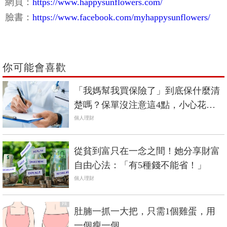
網頁：
https://www.happysunflowers.com/
臉書：
https://www.facebook.com/myhappysunflowers/
你可能會喜歡
「我媽幫我買保險了」到底保什麼清
楚嗎？保單沒注意這4點，小心花了
錢還沒保障
個人理財
從貧到富只在一念之間！她分享財富
自由心法：「有5種錢不能省！」
個人理財
PR
肚腩一抓一大把，只需1個雞蛋，用
一個瘦一個