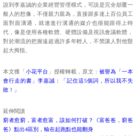
說到李嘉誠的企業經營管理模式，可說是完全顛覆一
般人的想像，不僅親力親為，直接跟多達上百位員工
面對面溝通，就連進行溝通的媒介也很能跟得上時
代，像是使用各種軟體、硬體設備及視訊會議軟體，
對於潮流的把握遠超過許多年輕人，不禁讓人對他豎
起大拇指。
本文獲「
小花平台
」授權轉載，原文：
被譽為「一本
會行走的書」李嘉誠：「記住這5個詞，所以我不失
敗！」
延伸閱讀
窮者愈窮，富者愈富，該如何打破？《富爸爸，窮爸
爸》點出4區別，輸在起跑點也能翻身