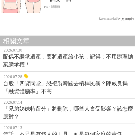
PR・新素簡
Recommended by
相關文章
2026.07.30
配偶不繼承遺產，要將遺產給小孩，記得：不用辦理拋
棄繼承權！
2026.07.28
台股「四貸同堂」恐複製韓國去槓桿風暴？陳威良揭
「融資體脂率」不高
2026.07.14
「兄弟姊妹特留分」將刪除，哪些人會受影響？該怎麼
應對？
2026.07.13
信託，不只是有錢人的工具，而是每個家庭的責任