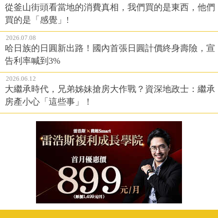
從釜山街頭看當地的消費真相，我們買的是東西，他們
買的是「感覺」!
2026.07.08
哈日族的日圓新出路！國內首張日圓計價終身壽險，宣
告利率喊到3%
2026.06.12
大繼承時代，兄弟姊妹搶房大作戰？資深地政士：繼承
房產小心「這些事」！