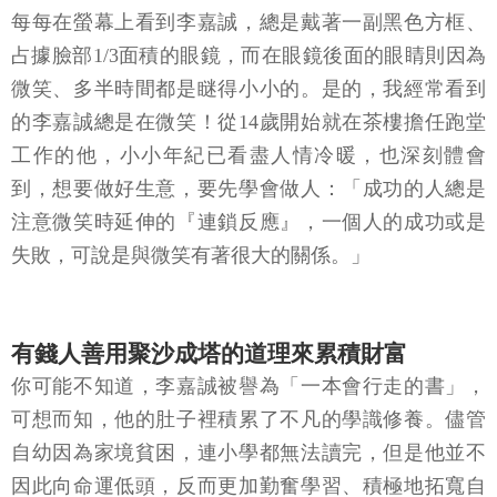
每每在螢幕上看到李嘉誠，總是戴著一副黑色方框、
占據臉部1/3面積的眼鏡，而在眼鏡後面的眼睛則因為
微笑、多半時間都是瞇得小小的。是的，我經常看到
的李嘉誠總是在微笑！從14歲開始就在茶樓擔任跑堂
工作的他，小小年紀已看盡人情冷暖，也深刻體會
到，想要做好生意，要先學會做人：「成功的人總是
注意微笑時延伸的『連鎖反應』，一個人的成功或是
失敗，可說是與微笑有著很大的關係。」
有錢人善用聚沙成塔的道理來累積財富
你可能不知道，李嘉誠被譽為「一本會行走的書」，
可想而知，他的肚子裡積累了不凡的學識修養。儘管
自幼因為家境貧困，連小學都無法讀完，但是他並不
因此向命運低頭，反而更加勤奮學習、積極地拓寬自