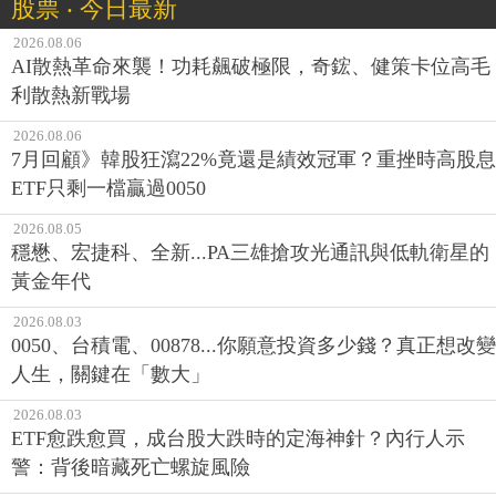
股票 ‧ 今日最新
2026.08.06
AI散熱革命來襲！功耗飆破極限，奇鋐、健策卡位高毛
利散熱新戰場
2026.08.06
7月回顧》韓股狂瀉22%竟還是績效冠軍？重挫時高股息
ETF只剩一檔贏過0050
2026.08.05
穩懋、宏捷科、全新...PA三雄搶攻光通訊與低軌衛星的
黃金年代
2026.08.03
0050、台積電、00878...你願意投資多少錢？真正想改變
人生，關鍵在「數大」
2026.08.03
ETF愈跌愈買，成台股大跌時的定海神針？內行人示
警：背後暗藏死亡螺旋風險