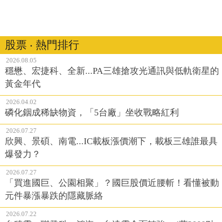
股票 ‧ 熱門排行
2026.08.05
穩懋、宏捷科、全新...PA三雄搶攻光通訊與低軌衛星的
黃金年代
2026.04.02
磷化銦成稀缺物資，「5台廠」坐收戰略紅利
2026.07.27
欣興、景碩、南電...IC載板漲價潮下，載板三雄誰最具
爆發力？
2026.07.27
「買進國巨、公園相聚」？國巨股價近腰斬！看懂被動
元件暴漲暴跌的隱藏脈絡
2026.07.22