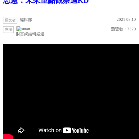
忠憲：未來重點觀察週KD
2021.08.10
編輯部
撰文者
瀏覽數：
7370
專欄
財富網編輯嚴選