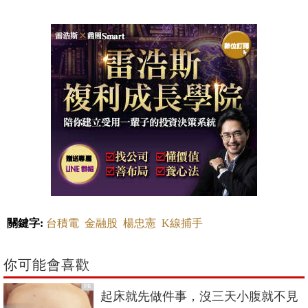
關鍵字:
台積電
金融股
楊忠憲
K線捕手
你可能會喜歡
PR
起床就先做件事，沒三天小腹就不見