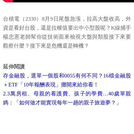
台積電（2330）8月9日尾盤急漲，拉高大盤收高，外
資是看好台股，還是拉權值要出中小型股呢？K線捕手
楊忠憲老師幫你從技術面來檢視大盤與類股接下來要
觀察什麼？接下來是危機還是轉機？
延伸閱讀
存金融股，選單一個股和0055有何不同？16檔金融股
＋ETF「10年報酬表現」攤開來給你看！
2.3萬房租、母親的看護費、孩子的學費…40歲單親
媽：「如何做才能實現每年一趟的親子旅遊夢？」