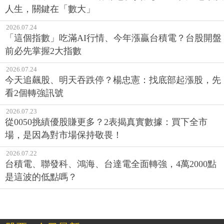
人生，關鍵在「數大」
2026.07.24
「這個指數」吃滿AI行情、今年漲贏台積電？台股開盤
前必先掌握2大指數
2026.07.24
今天追飆股、明天吞跌停？楊忠憲：找底部起漲股，先
看2個轉強訊號
2026.07.23
從0050挑績優股賺更多？2表揭真實數據：買下全市
場，是因為對市場保持敬畏！
2026.07.22
台積電、聯發科、鴻海、台達電全面轉強，4萬2000點
是這波的低點嗎？