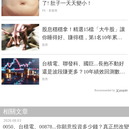
了! 肚子一天天變小！
PR・新素簡
股息穩穩拿！精選15檔「大牛股」讓
你睡得好、賺得穩，第1名10年累積
報酬率達992%
股票
台積電、聯發科、國巨...長抱不動好
還是波段賺更多？10年績效回測數字
找答案
股票
Recommended by
相關文章
2026.08.03
0050、台積電、00878...你願意投資多少錢？真正想改變