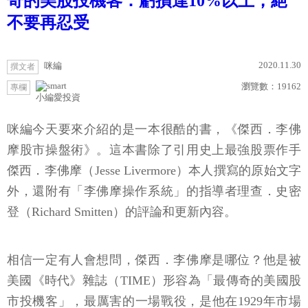
奇的美股投機客：虧損達10%以上，絕
不要再忍受
2020.11.30
咪編
撰文者
瀏覽數：
19162
專欄
小編愛投資
咪編今天要來介紹的是一本很酷的書，《傑西．李佛
摩股市操盤術》。這本書除了引用史上最強股票作手
傑西．李佛摩（Jesse Livermore）本人撰寫的原始文字
外，還附有「李佛摩操作系統」的指導者理查．史密
登（Richard Smitten）的評論和更新內容。
相信一定有人會想問，傑西．李佛摩是哪位？他是被
美國《時代》雜誌（TIME）形容為「最傳奇的美國股
市投機客」，最厲害的一場戰役，是他在1929年市場