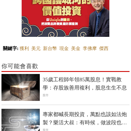
關鍵字:
獲利
美元
新台幣
現金
美金
李佛摩
傑西
你可能會喜歡
35歲工程師年領85萬股息！實戰教
學：存股族善用複利，股息生生不息
股市
專家都喊長期投資，萬點也該如法炮
製？樂活大叔：有時候，做波段也是
一種智慧
股市