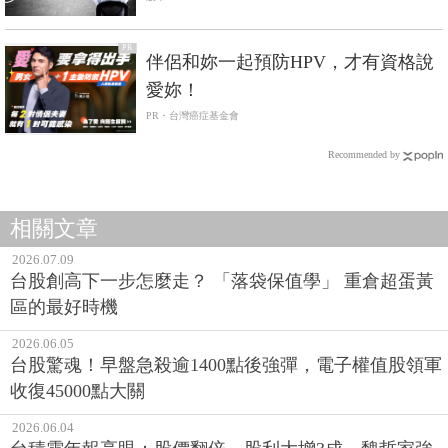
PR
伴侶和妳一起預防HPV，才有資格說
愛妳！
PR・台灣癌症基金會
Recommended by
相關文章
2026.07.09
台股創高下一步怎麼走？ 「落袋保值學」 重倉超蛋黃
區的最好時機
2026.06.05
台股驚魂！早盤急殺逾1400點後強彈，電子權值股領軍
收復45000點大關
2026.06.04