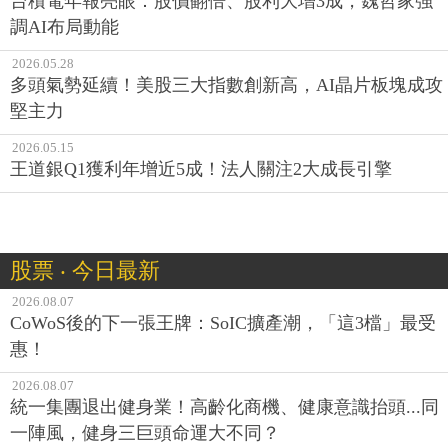
台積電年報亮眼：股價翻倍、股利大增3成，魏哲家強
調AI布局動能
2026.05.28
多頭氣勢延續！美股三大指數創新高，AI晶片板塊成攻
堅主力
2026.05.15
王道銀Q1獲利年增近5成！法人關注2大成長引擎
股票 ‧ 今日最新
2026.08.07
CoWoS後的下一張王牌：SoIC擴產潮，「這3檔」最受
惠！
2026.08.07
統一集團退出健身業！高齡化商機、健康意識抬頭...同
一陣風，健身三巨頭命運大不同？