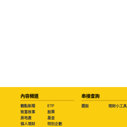
內容頻道
串接查詢
觀點新聞
ETF
選股
理財小工具
致富故事
股票
房地產
基金
個人理財
特別企劃