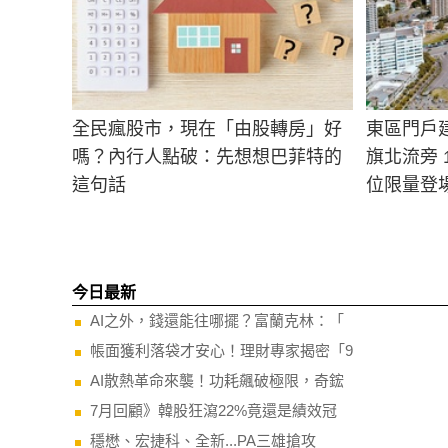
全民瘋股市，現在「由股轉房」好
東區門戶
嗎？內行人點破：先想想巴菲特的
旗北流旁 
這句話
位限量登
今日最新
AI之外，錢還能往哪擺？富蘭克林：「
帳面獲利落袋才安心！理財專家揭密「9
AI散熱革命來襲！功耗飆破極限，奇鋐
7月回顧》韓股狂瀉22%竟還是績效冠
穩懋、宏捷科、全新...PA三雄搶攻