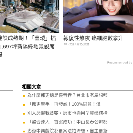
建設成熟期！「豐琙」插
報復性熬夜 癌細胞數攀升
PR・安達人壽 安心抗癌
1,697坪新陽綠地景觀席
場
Recommended by
相關文章
為什麼都更總是慢吞吞？台北市老屋想都
「都更聖手」再發威！100%同意！漢
別人恐懼我貪婪，房市也適用？買盤結構
「整合達人」首案成功！中山長春公辦都
澎湖中興戲院都更案法拍流標，自主更新