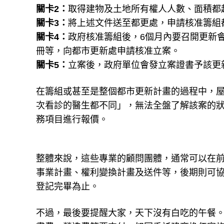
關卡2：
取得建物及土地所有權人人數、面積都
關卡3：
將上述文件送至都更處，申請核准籌組
關卡4：
政府核准籌組後，6個月內要召開更新
冊等，向都市更新處申請核准立案。
關卡5：
立案後，政府單位會發立案證書予該更
在籌組或甚至是整個都市更新計畫的過程中，
次看診的醫生都不同」，無法全盤了解該案的
務項目進行報價。
整體來說，這些專業的顧問團體，通常可以在
事業計畫、權利變換計畫及送件等，後期則可
登記完畢為止。
不過，最後要提醒大家，天下沒有白吃的午餐