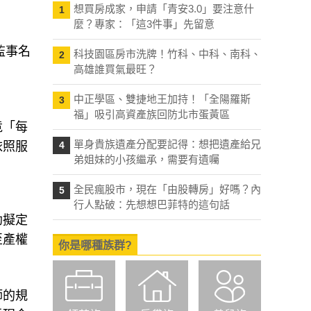
想買房成家，申請「青安3.0」要注意什
1
麼？專家：「這3件事」先留意
監事名
科技園區房市洗牌！竹科、中科、南科、
2
高雄誰買氣最旺？
中正學區、雙捷地王加持！「全陽羅斯
3
福」吸引高資產族回防北市蛋黃區
竟「每
單身貴族遺產分配要記得：想把遺產給兄
依照服
4
弟姐妹的小孩繼承，需要有遺囑
全民瘋股市，現在「由股轉房」好嗎？內
5
行人點破：先想想巴菲特的這句話
助擬定
至產權
你是哪種族群?
師的規