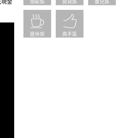
抵現金
領薪族
房貸族
養兒族
退休族
高手區