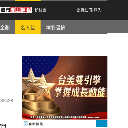
粉絲團
會員註冊
/
登入
企劃
名人堂
精彩書摘
5438
按門