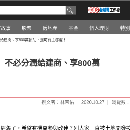
富故事
股票
房地產
基金
個人理財
特別
給建商、享800萬補助，還可有主導權！
不必分潤給建商、享800萬
撰文者：林帝佑
2020.10.27
瀏覽數：3
已經舊了，希望有機會參與改建？別人家一直被土地開發