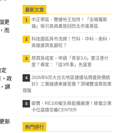
最新文章
中正學區、雙捷地王加持！「全陽羅斯
1
個更
福」吸引高資產族回防北市蛋黃區
，而
科技園區房市洗牌！竹科、中科、南科、
2
高雄誰買氣最旺？
想買房成家，申請「青安3.0」要注意什
3
麼？專家：「這3件事」先留意
決定
2026年6月大台北地區捷運站周邊房價統
4
者，政
計》三鶯線通車誰受惠？頂埔雙漲靠就業
，調
撐盤
碳費、RE100催生綠能擴廠潮！綠電企業
5
卡位遠雄信義CENTER
更新
熱門排行