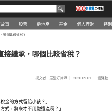
富故事
股票
房地產
基金
個人理財
特別
，哪個比較省稅？
直接繼承，哪個比較省稅？
撰文者：厝邊好律師
2020.09.01
瀏覽數：1
省稅金的方式留給小孩？」
的方式，將來才不用繳遺產稅？」