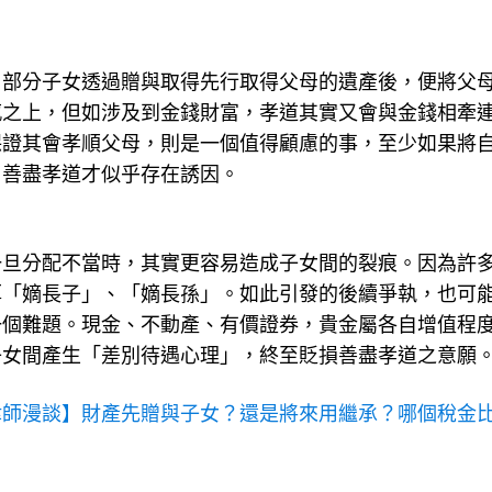
，部分子女透過贈與取得先行取得父母的遺產後，便將父
感之上，但如涉及到金錢財富，孝道其實又會與金錢相牽
保證其會孝順父母，則是一個值得顧慮的事，至少如果將
，善盡孝道才似乎存在誘因。
一旦分配不當時，其實更容易造成子女間的裂痕。因為許
厚「嫡長子」、「嫡長孫」。如此引發的後續爭執，也可
一個難題。現金、不動產、有價證券，貴金屬各自增值程
子女間產生「差別待遇心理」，終至貶損善盡孝道之意願
律師漫談】財產先贈與子女？還是將來用繼承？哪個稅金