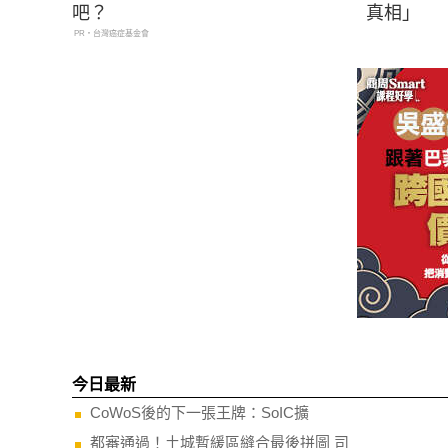
吧？
真相」
PR・台灣癌症基金會
今日最新
CoWoS後的下一張王牌：SoIC擴
都審通過！土城暫緩區縫合最後拼圖 司