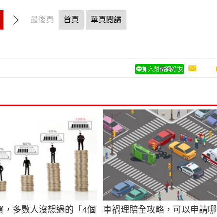
最後頁
首頁
單頁閱讀
資，多數人沒想過的「4個
車禍理賠全攻略，可以申請哪