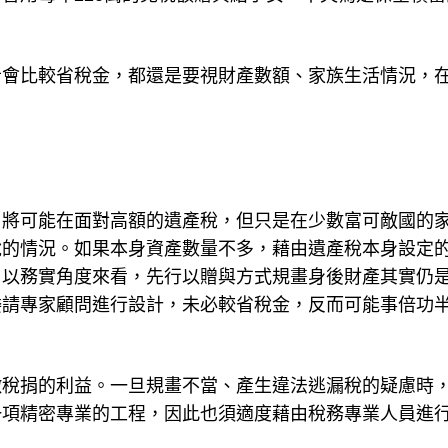
者會比較省稅金，都還是要視財產數額、家族生活情況，
，將可能在面對高額的遺產稅，但只是在少數富可敵國的
稅的情況。如果本身資產數量不多，藉由遺產稅本身設定
。以務實角度來看，先行以贈與方式規畫身後財產其實仍
委請專家顧問進行設計，未必較省稅金，反而可能事倍功
徵稅捐的利益。一旦規畫不當、產生違法逃漏稅的疑慮時
一項精密專業的工程，因此也須適度藉由稅務專業人員進
。