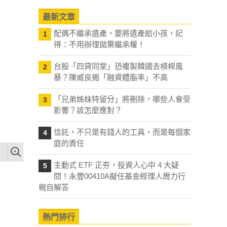
最新文章
配偶不繼承遺產，要將遺產給小孩，記
1
得：不用辦理拋棄繼承權！
台股「四貸同堂」恐複製韓國去槓桿風
2
暴？陳威良揭「融資體脂率」不高
「兄弟姊妹特留分」將刪除，哪些人會受
3
影響？該怎麼應對？
信託，不只是有錢人的工具，而是每個家
4
庭的責任
主動式 ETF 正夯，投資人心中 4 大疑
5
問！永豐00410A擬任基金經理人周力行
親自解答
熱門排行