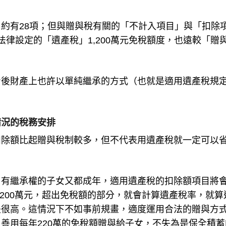
約有28項；但與贈與稅有關的「不計入項目」與「扣除
律設定的「遺產稅」1,200萬元免稅額度，也遠較「贈
身後財產上也許以單純繼承的方式（也就是適用遺產稅規
情況的稅務安排
扣除額比起贈與稅制較多，但不代表用遺產稅就一定可以
，有繼承權的子女又都成年，適用遺產稅的扣除額項目將
,200萬元，超出免稅額的部分，就會計算遺產稅率，就算
是很高。這情況下不如事前規畫，適度運用合法的贈與方
善用每年220萬的免稅額贈與給子女，不失為是保全積蓄