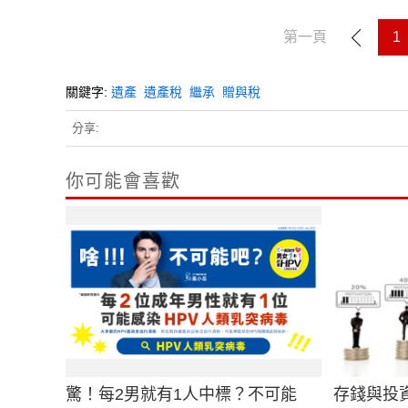
第一頁
1
關鍵字:
遺產
遺產稅
繼承
贈與稅
分享:
你可能會喜歡
驚！每2男就有1人中標？不可能
存錢與投