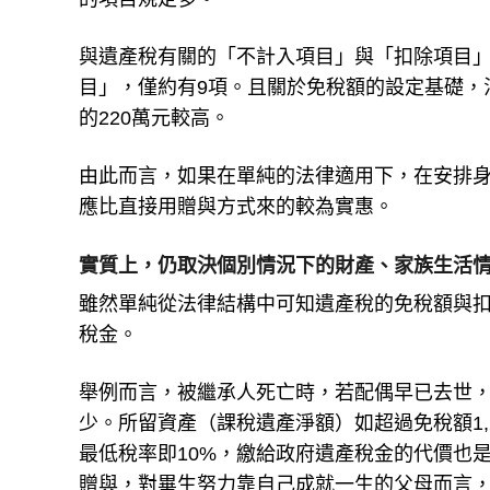
與遺產稅有關的「不計入項目」與「扣除項目」
目」，僅約有9項。且關於免稅額的設定基礎，法
的220萬元較高。
由此而言，如果在單純的法律適用下，在安排
應比直接用贈與方式來的較為實惠。
實質上，仍取決個別情況下的財產、家族生活
雖然單純從法律結構中可知遺產稅的免稅額與
稅金。
舉例而言，被繼承人死亡時，若配偶早已去世
少。所留資產（課稅遺產淨額）如超過免稅額1
最低稅率即10%，繳給政府遺產稅金的代價也
贈與，對畢生努力靠自己成就一生的父母而言，