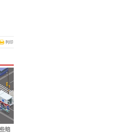
列印
些賠