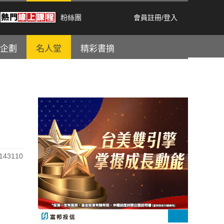
粉絲團
會員註冊
/
登入
企劃
名人堂
精彩書摘
43110