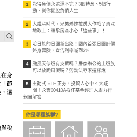
覺得負債永遠還不完？3個轉念、5個行
1
動，幫你擺脫負債人生
大繼承時代，兄弟姊妹搶房大作戰？資深
2
地政士：繼承房產小心「這些事」！
哈日族的日圓新出路！國內首張日圓計價
3
終身壽險，宣告利率喊到3%
颱風天停班有支薪嗎？居家辦公的上班族
4
可以放颱風假嗎？勞動法專家這樣說
是在身
於「節
主動式 ETF 正夯，投資人心中 4 大疑
5
問！永豐00410A擬任基金經理人周力行
金，還
親自解答
你是哪種族群?
贈與稅