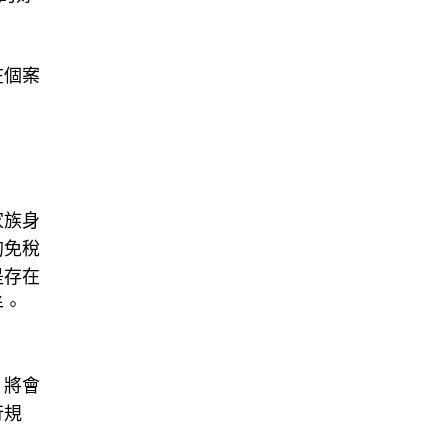
在個案
家族身
的免稅
是存在
半。
，將會
行規