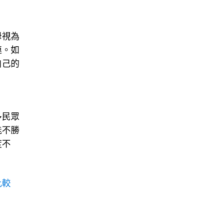
母視為
連。如
自己的
多民眾
能不勝
度不
。
比較