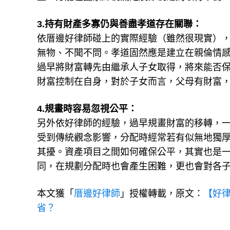
3.持有財產多寡仍與善盡孝道存在關聯：
依厝邊好律師碰上的實際經驗（雖然很現實）
無物、不聞不問。孝道固然應是建立在親倫情
過早將財富轉先由繼承人子女取得，將來能否
財富控制在自身，對於子女而言，父母有財富
4.規畫時容易忽視公平：
另外依好律師的經驗，過早規畫財富的移轉，
受到傳統觀念影響，分配時經常若有似無地獨
其擾。資產項目之間如何確保公平，其實也是
同，在規劃分配時也會產生困難，更也會對各
本文獲「
厝邊好律師
」授權轉載，原文：
【好
省？