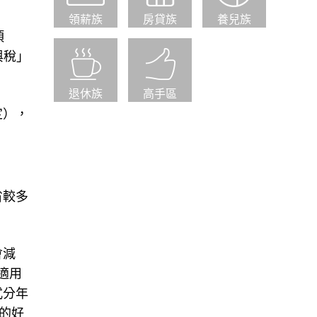
領薪族
房貸族
養兒族
項
與稅」
退休族
高手區
定），
省較多
會減
適用
式分年
的好