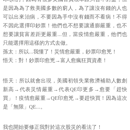
是因為為了救美國多數的窮人，為了讓沒有錢的人也
可以出來治病，不要因為手中沒有錢而不看病！不得
不因此選擇印鈔票！他們也不想要讓通膨嚴重，也不
想要讓貧富差距更嚴重...但，當疫情愈嚴重，他們也
只能選擇用這樣的方式去做。
孫太：所以...我懂了！災情愈嚴重，鈔票印愈兇！
悟天：對！鈔票印愈兇→富人愈瘋狂買資產！
悟天：所以就會出現，美國初領失業救濟補助人數創
新高→代表災情嚴重→代表QE印更多→愈要「趕快
買」！疫情愈嚴重→QE印愈兇→要趕快買！因為這次
是「無限」QE...。
我也開始要修正我對於這次股災的看法了！