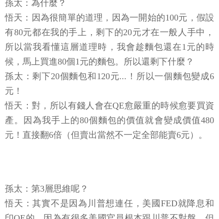
孫太：為什麼？
悟天：因為很簡單的道理，因為一開始的100元，假設
有80元都在我的手上，剩下的20元才在一般人手中，
所以當我看懂這層道理時，我會趁麵包還在1元的時
候，馬上買進80個1元的麵包。所以還剩下什麼？
孫太：剩下20個麵包和120元...！所以一個麵包變成6
元！
悟天：對，所以有錢人會在QE愈嚴重的時候愈要買資
產。因為我手上的80個麵包的價值就會變成價值480
元！直接翻6倍（但賣出當然不一定全部能賣6元）。
孫太：第3層思維呢？
悟天：其實不是因為川普想連任，美國FED就降息和
印QE的，因為有很多美國官員根本跟川普不對盤，但