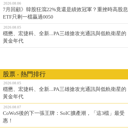
2026.08.06
7月回顧》韓股狂瀉22%竟還是績效冠軍？重挫時高股息
ETF只剩一檔贏過0050
2026.08.05
穩懋、宏捷科、全新...PA三雄搶攻光通訊與低軌衛星的
黃金年代
股票 ‧ 熱門排行
2026.08.05
穩懋、宏捷科、全新...PA三雄搶攻光通訊與低軌衛星的
黃金年代
2026.08.07
CoWoS後的下一張王牌：SoIC擴產潮，「這3檔」最受
惠！