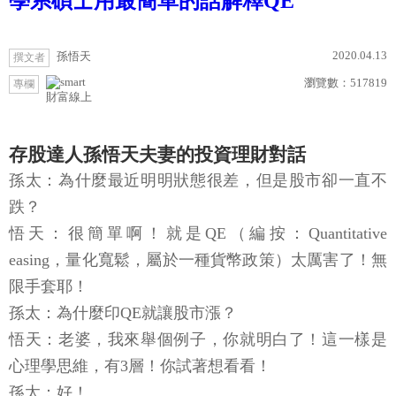
學系碩士用最簡單的話解釋QE
2020.04.13
孫悟天
撰文者
瀏覽數：
517819
專欄
財富線上
存股達人孫悟天夫妻的投資理財對話
孫太：為什麼最近明明狀態很差，但是股市卻一直不
跌？
悟天：很簡單啊！就是QE（編按：Quantitative
easing，量化寬鬆，屬於一種貨幣政策）太厲害了！無
限手套耶！
孫太：為什麼印QE就讓股市漲？
悟天：老婆，我來舉個例子，你就明白了！這一樣是
心理學思維，有3層！你試著想看看！
孫太：好！