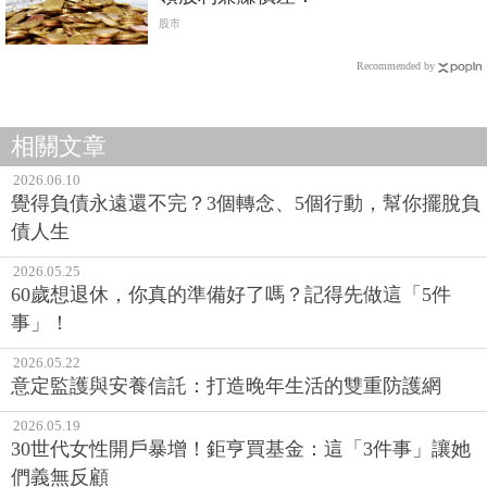
股市
Recommended by
相關文章
2026.06.10
覺得負債永遠還不完？3個轉念、5個行動，幫你擺脫負
債人生
2026.05.25
60歲想退休，你真的準備好了嗎？記得先做這「5件
事」！
2026.05.22
意定監護與安養信託：打造晚年生活的雙重防護網
2026.05.19
30世代女性開戶暴增！鉅亨買基金：這「3件事」讓她
們義無反顧