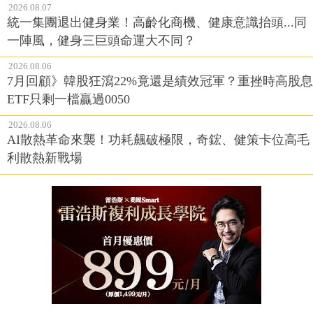
2026.08.07
統一集團退出健身業！高齡化商機、健康意識抬頭...同
一陣風，健身三巨頭命運大不同？
2026.08.06
7月回顧》韓股狂瀉22%竟還是績效冠軍？重挫時高股息
ETF只剩一檔贏過0050
2026.08.06
AI散熱革命來襲！功耗飆破極限，奇鋐、健策卡位高毛
利散熱新戰場