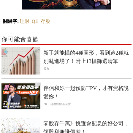
關鍵字:
理財
QE
存股
你可能會喜歡
新手就能懂的4種圖形，看到這2種就
別亂進場了！附上13檔篩選清單
股市
PR
伴侶和妳一起預防HPV，才有資格說
愛妳！
PR・台灣癌症基金會
零股存千萬》挑選會配息的好公司，
領股利兼賺價差！