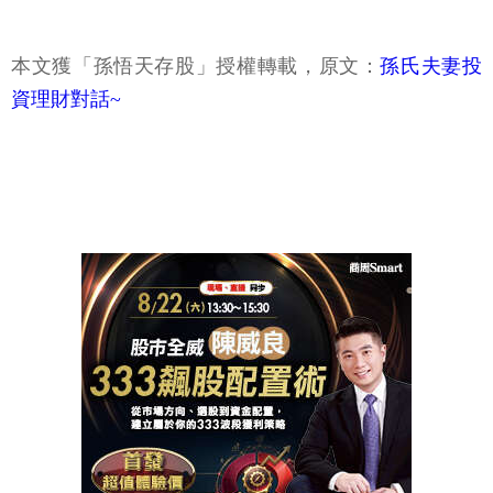
本文獲「孫悟天存股」授權轉載，原文：
孫氏夫妻投
資理財對話~