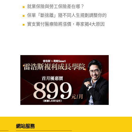
就業保險與勞工保險差在哪？
保單「斷捨離」隨不同人生規劃調整你的
實支實付醫療險將漲價，專家揭4大原因
網站服務