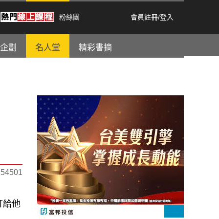
粉絲團
會員註冊
/
登入
企劃
名人堂
精彩書摘
4501
打給他