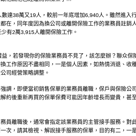
數達38萬又19人，較前一年底增加6,940人。雖然進入
遠都在，同年度因為換公司或離開保險工作的業務員註銷
至少有2萬3,915人離開保險工作。
障權益，若發現你的保險業務員不見了，該怎麼辦？聯众保
轉換工作原因不盡相同，一是個人因素，如熱情消退、收
險公司經營策略調整。
年強調，即便當初銷售保單的業務員離職，保戶與保險公
因解約後重新再買的保單保費可能因年齡增長而變貴，甚
業務員離職後，通常會指定該業務員的主管接手服務。對
面一次，請其檢視、解說接手服務的保單，目的有二，一