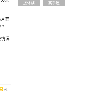
，分別
退休族
高手區
供片面
力。
些情況
列印