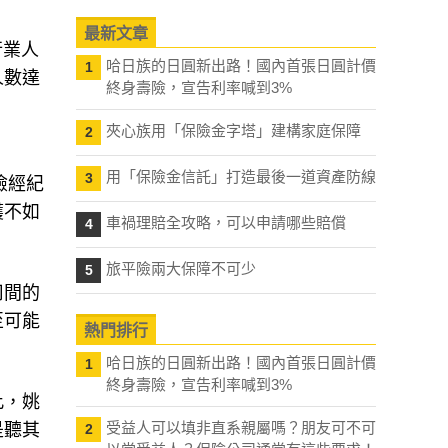
最新文章
行業人
哈日族的日圓新出路！國內首張日圓計價
1
人數達
終身壽險，宣告利率喊到3%
夾心族用「保險金字塔」建構家庭保障
2
用「保險金信託」打造最後一道資產防線
3
險經紀
穫不如
車禍理賠全攻略，可以申請哪些賠償
4
旅平險兩大保障不可少
5
司間的
至可能
熱門排行
哈日族的日圓新出路！國內首張日圓計價
1
終身壽險，宣告利率喊到3%
此，姚
受益人可以填非直系親屬嗎？朋友可不可
是聽其
2