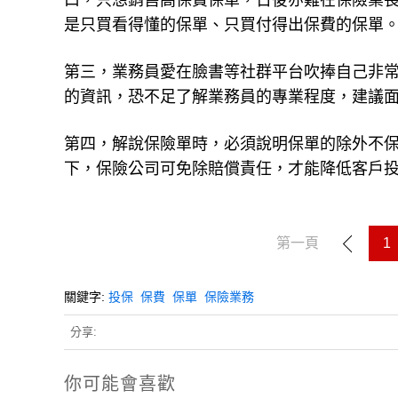
口，只想銷售高保費保單，日後亦難在保險業
是只買看得懂的保單、只買付得出保費的保單
第三，業務員愛在臉書等社群平台吹捧自己非
的資訊，恐不足了解業務員的專業程度，建議
第四，解說保險單時，必須說明保單的除外不
下，保險公司可免除賠償責任，才能降低客戶
第一頁
1
關鍵字:
投保
保費
保單
保險業務
分享:
你可能會喜歡