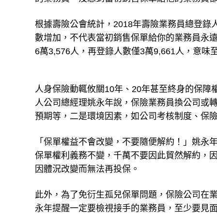
根據壽險公會統計，2018年壽險業務員總登錄人
數增加，不代表當初銷售保單給你的業務員永
6萬3,576人，再登錄人數僅3萬9,661人，意味
人身保險動輒攸關10年、20年甚至終身的保
人公司總經理姚永年說，保險業務員換公司或
預期等，二是環境因素，如公司考核制度、保
「保單權益不會改變，不要隨便解約！」姚永
保單權利義務不變，千萬不要因此貿然解約，
因體況改變而無法再投保。
此外，為了免衍生孤兒保單問題，保險公司在
永年提醒一定要檢視接手的業務員，至少要見