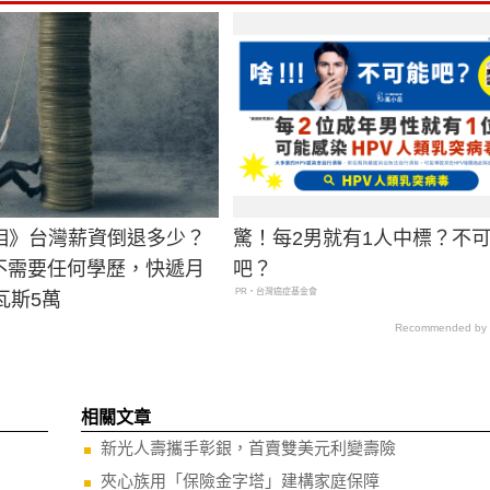
相》台灣薪資倒退多少？
驚！每2男就有1人中標？不
..不需要任何學歷，快遞月
吧？
PR・台灣癌症基金會
瓦斯5萬
Recommended by
相關文章
新光人壽攜手彰銀，首賣雙美元利變壽險
夾心族用「保險金字塔」建構家庭保障