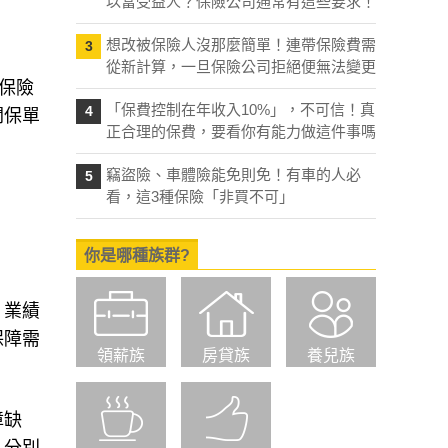
以當受益人？保險公司通常有這些要求！
想改被保險人沒那麼簡單！連帶保險費需
3
從新計算，一旦保險公司拒絕便無法變更
保險
「保費控制在年收入10%」，不可信！真
4
關保單
正合理的保費，要看你有能力做這件事嗎
竊盜險、車體險能免則免！有車的人必
5
看，這3種保險「非買不可」
你是哪種族群?
，業績
保障需
領薪族
房貸族
養兒族
障缺