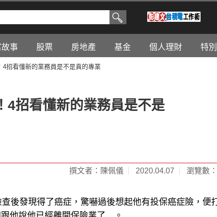
富故事
股票
房地產
基金
個人理財
特別
！4招看懂新的業務員是不是真的專業
！4招看懂新的業務員是不是
撰文者：陳佩儀
2020.04.07
瀏覽數：5
檢查後發現得了癌症，驚嚇過後想起他有投保癌症險，便
卻跟他說他已經離開保險業了…。