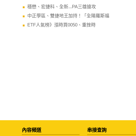
穩懋、宏捷科、全新...PA三雄搶攻
中正學區、雙捷地王加持！「全陽羅斯福
ETF人氣榜》漲時買0050、重挫時
內容頻道
串接查詢