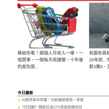
算給你看！兩個人月收入一樣，一
有圖有真
個買車、一個每天搭捷運，十年後
20年前.
的差別是...
薪3萬5、
今日最新
AI散熱革命來襲！功耗飆破極限，奇鋐
7月回顧》韓股狂瀉22%竟還是績效冠