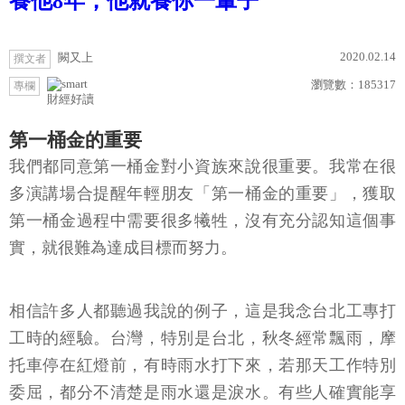
養他8年，他就養你一輩子
2020.02.14
闕又上
撰文者
瀏覽數：
185317
專欄
財經好讀
第一桶金的重要
我們都同意第一桶金對小資族來說很重要。我常在很
多演講場合提醒年輕朋友「第一桶金的重要」，獲取
第一桶金過程中需要很多犧牲，沒有充分認知這個事
實，就很難為達成目標而努力。
相信許多人都聽過我說的例子，這是我念台北工專打
工時的經驗。台灣，特別是台北，秋冬經常飄雨，摩
托車停在紅燈前，有時雨水打下來，若那天工作特別
委屈，都分不清楚是雨水還是淚水。有些人確實能享