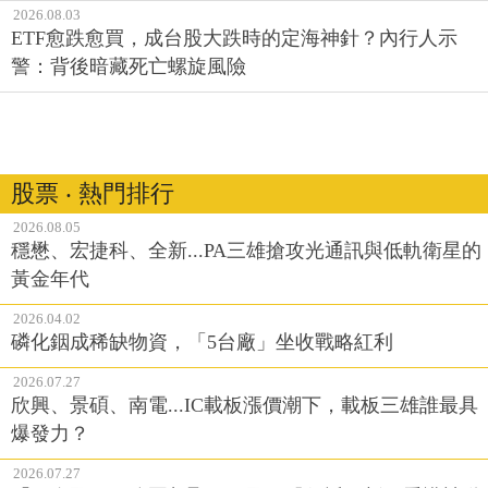
2026.08.03
ETF愈跌愈買，成台股大跌時的定海神針？內行人示
警：背後暗藏死亡螺旋風險
股票 ‧ 熱門排行
2026.08.05
穩懋、宏捷科、全新...PA三雄搶攻光通訊與低軌衛星的
黃金年代
2026.04.02
磷化銦成稀缺物資，「5台廠」坐收戰略紅利
2026.07.27
欣興、景碩、南電...IC載板漲價潮下，載板三雄誰最具
爆發力？
2026.07.27