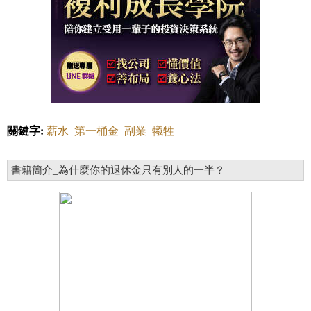
關鍵字:
薪水
第一桶金
副業
犧牲
書籍簡介_為什麼你的退休金只有別人的一半？