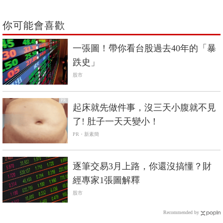
你可能會喜歡
一張圖！帶你看台股過去40年的「暴
跌史」
股市
PR
起床就先做件事，沒三天小腹就不見
了! 肚子一天天變小！
PR・新素簡
逐筆交易3月上路，你還沒搞懂？財
經專家1張圖解釋
股市
Recommended by