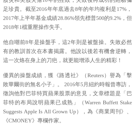
足珍貴。截至2016年年底過去8年的年均複利是17%，
2017年上半年基金成績28.86%領先標普500的9.2%，但
2018年1檔重壓操作失手。
他自嘲前8年是操盤手，這2年則是被盤操。失敗必然
有的教訓首次在本書揭露。他說以後若有機會逆轉，
這一次烙在身上的刀疤，就更能增添人生的精彩！
優異的操盤成績，獲《路透社》（Reuters）譽為「擊
敗華爾街的無名小子」。 2016年5月紐約時報曾專訪，
徵詢他對巴菲特買蘋果股票的意見，文章標題是「巴
菲特的布局說明蘋果已成熟」（Warren Buffett Stake
Suggests Apple Is All Grown Up），為《商業周刊》、
《CMONEY》專欄作家。