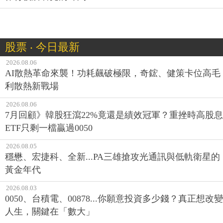
股票 ‧ 今日最新
2026.08.06
AI散熱革命來襲！功耗飆破極限，奇鋐、健策卡位高毛
利散熱新戰場
2026.08.06
7月回顧》韓股狂瀉22%竟還是績效冠軍？重挫時高股息
ETF只剩一檔贏過0050
2026.08.05
穩懋、宏捷科、全新...PA三雄搶攻光通訊與低軌衛星的
黃金年代
2026.08.03
0050、台積電、00878...你願意投資多少錢？真正想改變
人生，關鍵在「數大」