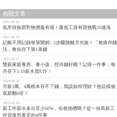
相關文章
2025.09.26
低所得族群對物價最有感！最低工資有望挑戰10連漲
2025.06.26
記帳不用記錄每筆開銷...5步驟脫離月光族！「無痛存錢
法」教你存下第1筆錢
2025.03.17
雙薪家庭養房、養小孩，想存錢好難？記得一件事：每
月存下1/10薪水買ETF！
2024.06.28
月薪3萬、4萬根本存不了錢，我該如何理財？他這樣做
底薪翻6倍！
2024.04.10
新工作薪水多出至少60%，你會跳槽嗎？從一份高薪工
作背後所看見的4件事