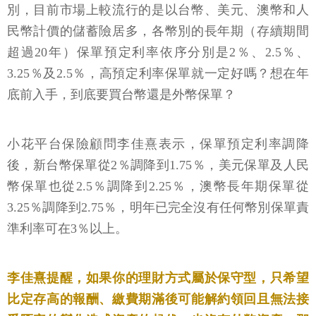
別，目前市場上較流行的是以台幣、美元、澳幣和人
民幣計價的儲蓄險居多，各幣別的長年期（存續期間
超過20年）保單預定利率依序分別是2％、2.5％、
3.25％及2.5％，高預定利率保單就一定好嗎？想在年
底前入手，到底要買台幣還是外幣保單？
小花平台保險顧問李佳熹表示，保單預定利率調降
後，新台幣保單從2％調降到1.75％，美元保單及人民
幣保單也從2.5％調降到2.25％，澳幣長年期保單從
3.25％調降到2.75％，明年已完全沒有任何幣別保單責
準利率可在3％以上。
李佳熹提醒，如果你的理財方式屬於保守型，只希望
比定存高的報酬、繳費期滿後可能解約領回且無法接