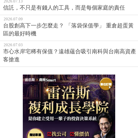
2026.07.13
信託，不只是有錢人的工具，而是每個家庭的責任
2026.07.09
台股創高下一步怎麼走？ 「落袋保值學」 重倉超蛋黃
區的最好時機
2026.07.03
市心水岸宅稀有保值？遠雄蘊合吸引南科與台南高資產
客搶進