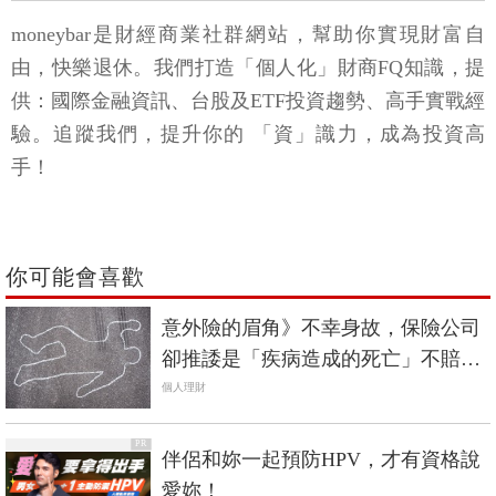
moneybar是財經商業社群網站，幫助你實現財富自
由，快樂退休。我們打造「個人化」財商FQ知識，提
供：國際金融資訊、台股及ETF投資趨勢、高手實戰經
驗。追蹤我們，提升你的 「資」識力，成為投資高
手！
你可能會喜歡
意外險的眉角》不幸身故，保險公司
卻推諉是「疾病造成的死亡」不賠？
保戶該怎麼破解奧步
個人理財
PR
伴侶和妳一起預防HPV，才有資格說
愛妳！