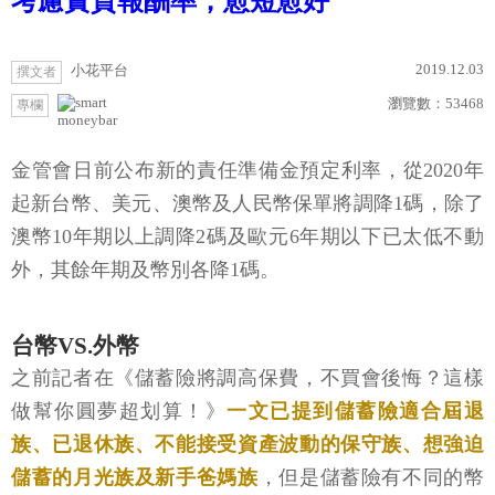
考慮實質報酬率，愈短愈好
2019.12.03
小花平台
撰文者
瀏覽數：
53468
專欄
moneybar
金管會日前公布新的責任準備金預定利率，從2020年
起新台幣、美元、澳幣及人民幣保單將調降1碼，除了
澳幣10年期以上調降2碼及歐元6年期以下已太低不動
外，其餘年期及幣別各降1碼。
台幣VS.外幣
之前記者在《儲蓄險將調高保費，不買會後悔？這樣
做幫你圓夢超划算！》
一文已提到儲蓄險適合屆退
族、已退休族、不能接受資產波動的保守族、想強迫
儲蓄的月光族及新手爸媽族
，但是儲蓄險有不同的幣