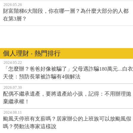
2026.05.26
財富階梯6大階段，你在哪一層？為什麼大部分的人都
在第3層？
個人理財 ‧ 熱門排行
2024.05.22
「怎麼辦？爸爸好像被騙了」父母遇詐騙180萬元...白衣
天使：預防長輩被詐騙有4個解法
2026.07.30
配偶不繼承遺產，要將遺產給小孩，記得：不用辦理拋
棄繼承權！
2024.08.11
颱風天停班有支薪嗎？居家辦公的上班族可以放颱風假
嗎？勞動法專家這樣說