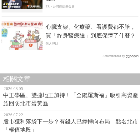
PR・台灣癌症基金會
心臟支架、化療藥、看護費都不賠，
買「終身醫療險」到底保障了什麼？
個人理財
Recommended by
相關文章
2026.08.05
中正學區、雙捷地王加持！「全陽羅斯福」吸引高資產
族回防北市蛋黃區
2026.07.22
股市獲利落袋下一步？有錢人已經轉向布局 點名北市
「權值地段」