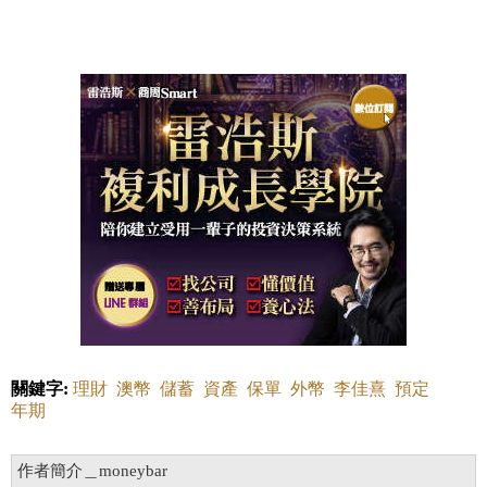
關鍵字:
理財
澳幣
儲蓄
資產
保單
外幣
李佳熹
預定
年期
作者簡介＿moneybar