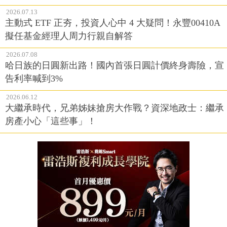
2026.07.13
主動式 ETF 正夯，投資人心中 4 大疑問！永豐00410A
擬任基金經理人周力行親自解答
2026.07.08
哈日族的日圓新出路！國內首張日圓計價終身壽險，宣
告利率喊到3%
2026.06.12
大繼承時代，兄弟姊妹搶房大作戰？資深地政士：繼承
房產小心「這些事」！