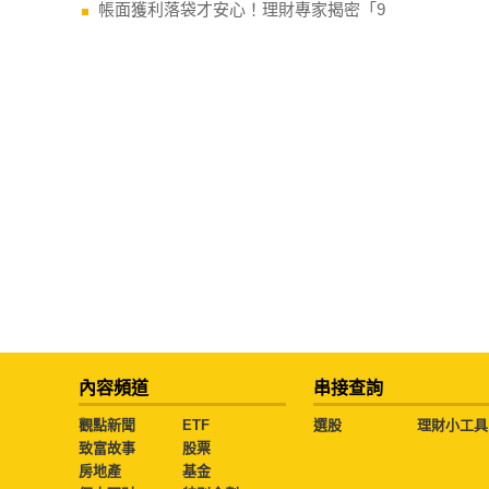
帳面獲利落袋才安心！理財專家揭密「9
內容頻道
串接查詢
觀點新聞
ETF
選股
理財小工具
致富故事
股票
房地產
基金