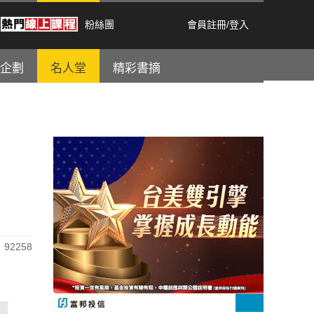
粉絲團
會員註冊
/
登入
企劃
名人堂
精彩書摘
92258