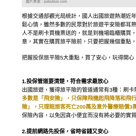
圖片來源：pakutaso.com
根據交通部觀光局統計，國人出國旅遊熱潮近
鬆心情，雖然多數的民眾對於旅遊平安險都耳
人不是刷卡買機票送的，就是到機場臨櫃購買
意，其實在購買旅平險前，只要把握幾個重點，
把握投保旅平險5大重點，買了安心，玩得開心
1.投保管道要清楚，符合需求最放心
出國旅遊，獲得旅平險的管道通常有3種：刷卡
多數是「飛安險」，只保障飛機起飛降落和飛
險」，只理賠旅客死亡200萬及意外醫療賠償
保險內容，以免因貪小便宜而沒有將必要的實
2.提前網路先投保，省時省錢又安心