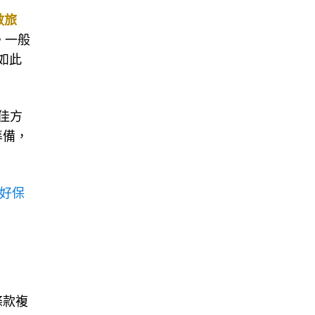
數旅
。一般
如此
佳方
準備，
好保
條款複