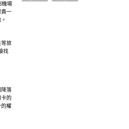
到機場
保貴一
包。
失等旅
接找
到降落
用卡的
身的權