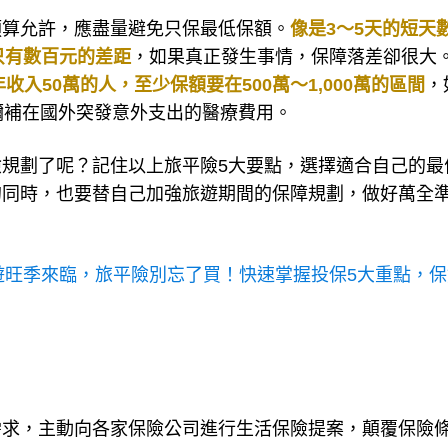
預算允許，應盡量避免只保最低保額。
像是3～5天的短天
能只有數百元的差距
，如果真正發生事情，保障落差卻很大
收入50萬的人，至少保額要在500萬～1,000萬的區間
，
彌補在國外突發意外支出的醫療費用。
規劃了呢？記住以上旅平險5大要點，選擇適合自己的最
的同時，也要替自己加強旅遊期間的保障規劃，做好萬全
遊旺季來臨，旅平險別忘了買！快速掌握投保5大重點，保
需求，主動向各家保險公司進行生活保險提案，顛覆保險