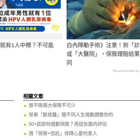
男就有1人中標？不可能
白內障動手術》注意！到「診
或「大醫院」，保險理賠結果
同
Recommended by
相關文章
旅平險兩大保障不可少
保單「斷捨離」隨不同人生規劃調整你的
50+該如何規劃保險？用這些面向評估
用「保險+信託」保障心愛的家人