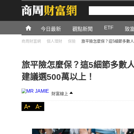
ETF
今日最新
觀點新聞
致
商周財富網
個人理財
保險
旅平險怎麼保？這5細節多數人
旅平險怎麼保？這5細節多數人
建議選500萬以上！
財富線上