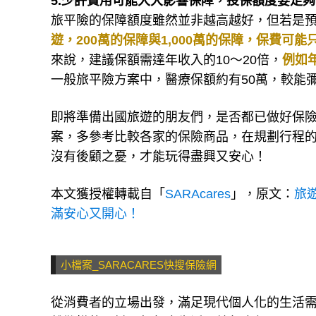
5.少許費用可能大大影響保障，投保額度要足夠
旅平險的保障額度雖然並非越高越好，但若是
遊，200萬的保障與1,000萬的保障，保費可
來說，建議保額需達年收入的10～20倍，
例如年
一般旅平險方案中，醫療保額約有50萬，較能
即將準備出國旅遊的朋友們，是否都已做好保險
案，多參考比較各家的保險商品，在規劃行程
沒有後顧之憂，才能玩得盡興又安心！
本文獲授權轉載自「
SARAcares
」，原文：
旅
滿安心又開心！
小檔案_SARACARES快搜保險網
從消費者的立場出發，滿足現代個人化的生活