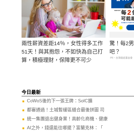
兩性薪資差距14％，女性得多工作
驚！每2
51天！與其抱怨，不如快為自己打
吧？
PR・台灣癌症基金會
算，積極理財，保障更不可少
今日最新
CoWoS後的下一張王牌：SoIC擴
都審通過！土城暫緩區縫合最後拼圖 司
統一集團退出健身業！高齡化商機、健康
AI之外，錢還能往哪擺？富蘭克林：「