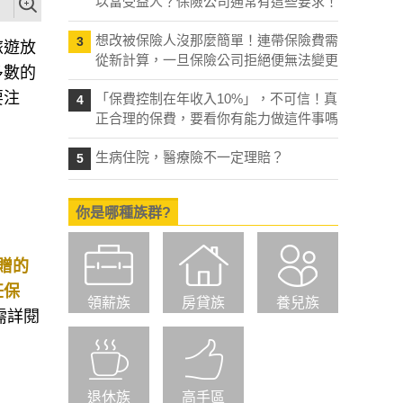
以當受益人？保險公司通常有這些要求！
想改被保險人沒那麼簡單！連帶保險費需
3
旅遊放
從新計算，一旦保險公司拒絕便無法變更
多數的
要注
「保費控制在年收入10%」，不可信！真
4
正合理的保費，要看你有能力做這件事嗎
生病住院，醫療險不一定理賠？
5
你是哪種族群?
贈的
任保
領薪族
房貸族
養兒族
需詳閱
退休族
高手區