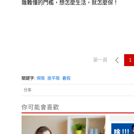
雜難懂的門檻，想怎麼生活，就怎麼保！
第一頁
1
關鍵字:
保險
旅平險
暑假
分享:
你可能會喜歡