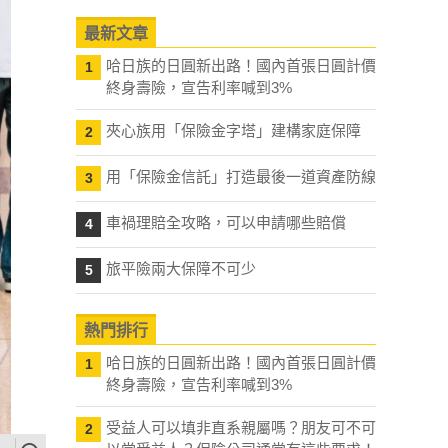
最新文章
哈日族的日圓新出路！國內首張日圓計價
1
終身壽險，宣告利率喊到3%
夾心族用「保險金字塔」建構家庭保障
2
用「保險金信託」打造最後一道資產防線
3
車禍理賠全攻略，可以申請哪些賠償
4
旅平險兩大保障不可少
5
熱門排行
哈日族的日圓新出路！國內首張日圓計價
1
終身壽險，宣告利率喊到3%
受益人可以填非直系親屬嗎？朋友可不可
2