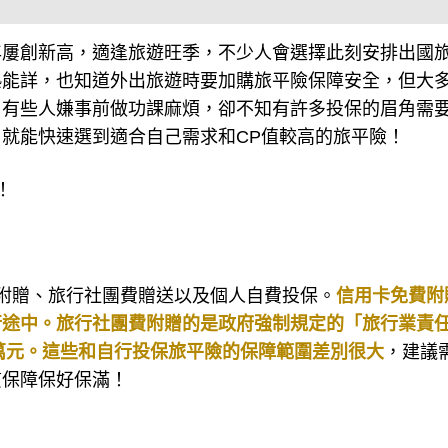
年屢創新高，適逢旅遊旺季，不少人會選擇此刻安排出國
熟能詳，也知道外出旅遊時要加購旅平險保障安全，但大
，有些人嫌事前做功課麻煩，卻不知有許多投保的眉角需
就能快速選到適合自己需求和CP值較高的旅平險！
！
附贈、旅行社團費贈送以及個人自費投保。
信用卡免費附
行途中。旅行社團費附贈的是政府強制規定的「旅行業責
3萬元。這些和自行投保旅平險的保障範圍差別很大
，建議
質保障保好保滿！