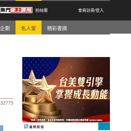
粉絲團
會員註冊
/
登入
企劃
名人堂
精彩書摘
2775