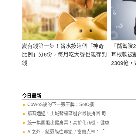
變有錢第一步！薪水按這個「神奇
「儲蓄險
比例」分6份，每月吃大餐也能存到
耳根軟被
錢
2309億
今日最新
CoWoS後的下一張王牌：SoIC擴
都審通過！土城暫緩區縫合最後拼圖 司
統一集團退出健身業！高齡化商機、健康
AI之外，錢還能往哪擺？富蘭克林：「