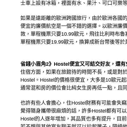
士車上設有冰箱，裡面有水、果汁、可口可樂
如果是遠距離的歐洲跨國旅行，由於歐洲各國
便宜的廉價航空是一個不錯的選擇。以歐洲廉價航
敦，單程機票只要10.99歐元，飛往比利時布魯
單程機票只要19.99歐元，換算成新台幣後等於是
省錢小眉角2》Hostel便宜又可結交好友，還
住宿方面，如果在旅館待的時間不長，或是對
Hostel。Hostel的價格很便宜，大多是1
通常混和房的價位會比純女生房再低一點，且
也許有些人會擔心，住Hostel財務有可能會
覺得隨身攜帶很麻煩的話，許多Hostel都有
Hostel的人逐年增加，其品質也多有提升，
若不想與其他室友聊天就可以拉起簾子，隔絕