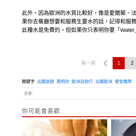
此外，因為歐洲的水質比較好，像是愛爾蘭、
果你去餐廳想要和服務生要水的話，記得和服務生
此種水是免費的，但如果你只表明你要「Wate
第一頁
1
2
關鍵字:
出國旅遊
周明欣
歐洲自助行
出國歐洲
便宜機票
分享:
你可能會喜歡