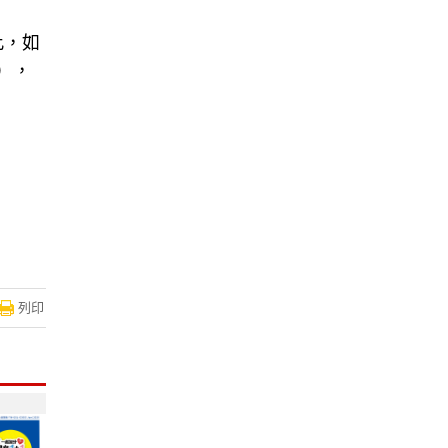
此，如
），
列印