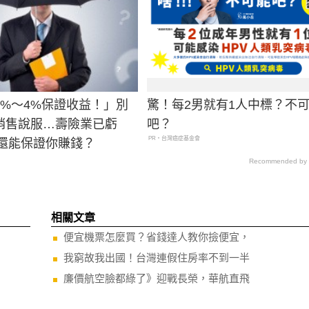
2%～4%保證收益！」別
驚！每2男就有1人中標？不
銷售說服…壽險業已虧
吧？
PR・台灣癌症基金會
，還能保證你賺錢？
Recommended by
相關文章
便宜機票怎麼買？省錢達人教你撿便宜，
我窮故我出國！台灣連假住房率不到一半
廉價航空臉都綠了》迎戰長榮，華航直飛