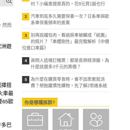
村？小編查證是真的，花8元買1股也行
汽車到底多久需要保養一次？日系車與歐
2
系車保養頻率的差異
，然而
別再說鐵包肉，看過房車被輾成「紙團」
3
的照片？「車體剛性」最完整解析《中價
歐洲遊
位進口車篇》
高明人這樣訂機票：都是長榮經濟艙，為
4
什麼該選多3千元的票價？
為什麼在購買零食時，會不加思索就消
5
選擇搭
費？想脫離慣性購物，先了解2思維系統
火車最
65歐
你是哪種族群?
許多巴