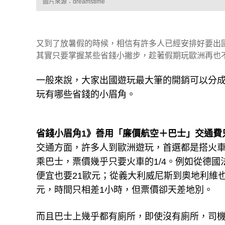
圖片來源：dreamstime
又到了放暑假的時候，相信有許多人已經安排好要出
其實只要掌握某些省錢小撇步，趁著假期玩歐洲再也
一般來說，大家出國遊玩最大筆的開銷可以分
玩有哪些省錢的小眉角。
省錢小眉角1》善用「廉價航空＋巴士」交通費只
交通方面，許多人到歐洲遊玩，首選都是搭火
乘巴士，票價幾乎只要火車的1/4。例如從德國
便宜也要21歐元；從義大利威尼斯到奧地利維也
元，時間只相差1小時，但票價卻天差地別。
而且巴士上幾乎都有廁所，即使沒有廁所，司