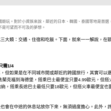
國遊玩。對於小資族來說，鄰近的日本、韓國、泰國等地是首選
不是可望而不可及的夢想。
成三大類：交通、住宿和吃飯。下面，就來一一解說，在
需1/4
車，但如果是在不同城市間或鄰近的跨國旅行，其實可以
法蘭克福到海德堡，搭乘巴士最便宜只要4.99歐元，但搭
納，搭乘長途巴士最低只要18歐元，但搭火車最便宜也要
機也會在中途的休息站放你下來，無須過度擔心。此外，