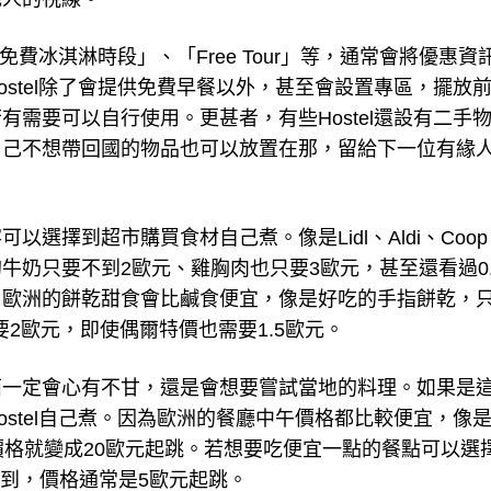
免費冰淇淋時段」、「Free Tour」等，通常會將優惠資
stel除了會提供免費早餐以外，甚至會設置專區，擺放
需要可以自行使用。更甚者，有些Hostel還設有二手
自己不想帶回國的物品也可以放置在那，留給下一位有緣
選擇到超市購買食材自己煮。像是Lidl、Aldi、Coop
牛奶只要不到2歐元、雞胸肉也只要3歐元，甚至還看過0.
，歐洲的餅乾甜食會比鹹食便宜，像是好吃的手指餅乾，
要2歐元，即使偶爾特價也需要1.5歐元。
西一定會心有不甘，還是會想要嘗試當地的料理。如果是
stel自己煮。因為歐洲的餐廳中午價格都比較便宜，像
價格就變成20歐元起跳。若想要吃便宜一點的餐點可以選
看到，價格通常是5歐元起跳。