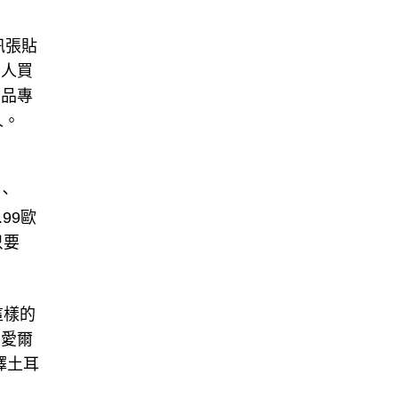
訊張貼
前人買
物品專
人。
、
99歐
只要
這樣的
是愛爾
擇土耳