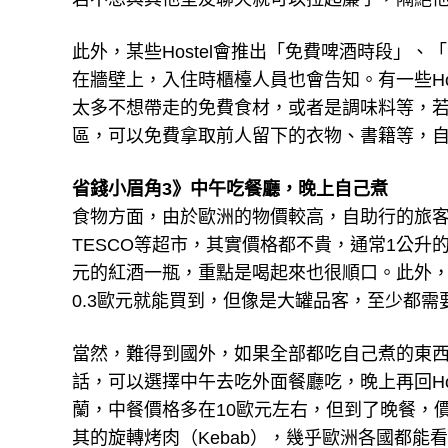
此外，某些Hostel會推出「免費啤酒時段」、「
在牆壁上，入住時櫃檯人員也會告知。有一些Ho
太多不想帶走的免費食材，或者是調味料等，若有
區，可以免費拿取前人留下的衣物、書籍等，
省錢小眉角3》中午吃餐廳，晚上自己煮
食物方面，由於歐洲的物價較高，自助行的旅客可以
TESCO等超市，其實價格都不貴，通常1公升的
元的紅酒一瓶，重點是喝起來也很順口。此外
0.3歐元就能買到，但像是大罐品客，至少都需
當然，難得到國外，如果全部都吃自己煮的東
話，可以選擇中午去吃外面餐廳吃，晚上再回Ho
蘭，中餐價格多在10歐元左右，但到了晚餐，
其的旋轉烤肉（Kebab），幾乎歐洲各國都能