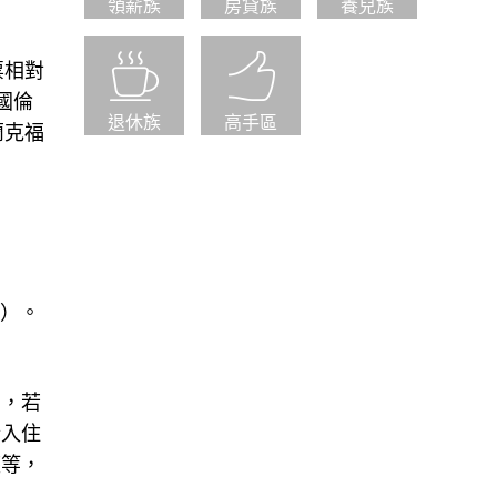
領薪族
房貸族
養兒族
票相對
國倫
退休族
高手區
蘭克福
住）。
品，若
於入住
座等，