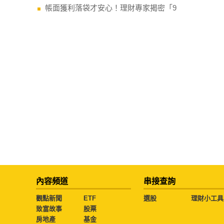
帳面獲利落袋才安心！理財專家揭密「9
內容頻道
串接查詢
觀點新聞
ETF
選股
理財小工具
致富故事
股票
房地產
基金