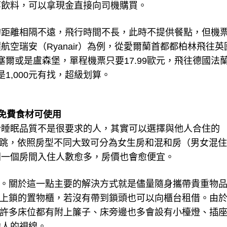
等飲料，可以拿現金直接向司機購買。
的距離相隔不遠，飛行時間不長，此時不提供餐點，但機
空瑞安（Ryanair）為例，從愛爾蘭首都都柏林飛往英
塞爾或是盧森堡，單程機票只要17.99歐元，飛往德國法
1,000元有找，超級划算。
有免費食材可使用
於睡眠品質不是很要求的人，其實可以選擇與他人合住的
0歐元起跳，依照房型不同大致可分為女生房和混和房（男女混
同一個房間入住人數愈多，房價也會愈便宜。
失竊。關於這一點主要的解決方式就是儘量隨身攜帶貴重物
可以上鎖的置物櫃，若沒有帶到鎖頭也可以向櫃台租借。由
目前許多床位都有附上簾子、床旁邊也多會設有小檯燈、插
他人的視線。