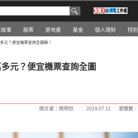
富故事
股票
房地產
基金
個人理財
特別
萬多元？便宜機票查詢全圖解！
萬多元？便宜機票查詢全圖
撰文者：周明欣
2019.07.11
瀏覽數：3