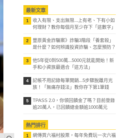
最新文章
收入有限、支出無限...上有老、下有小如
1
何理財？教你每個月至少存下「這數字」
豐原黃金詐騙案》詐騙3階段「養套殺」
2
是什麼？如何辨識投資詐騙、怎麼預防？
他5年從0到500萬...5000元就能開始！新
3
手和小資族最適合「這方法」
記帳不用記錄每筆開銷...5步驟脫離月光
4
族！「無痛存錢法」教你存下第1筆錢
TPASS 2.0，你領回饋金了嗎？目前登錄
5
逾20萬人，已回饋總金額逾1000萬元
熱門排行
網傳買六福村股票，每年免費玩一次六福
1