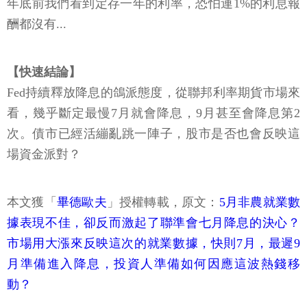
年底前我們看到定存一年的利率，恐怕連1%的利息報
酬都沒有...
【快速結論】
Fed持續釋放降息的鴿派態度，從聯邦利率期貨市場來
看，幾乎斷定最慢7月就會降息，9月甚至會降息第2
次。債市已經活繃亂跳一陣子，股市是否也會反映這
場資金派對？
本文獲「
畢德歐夫
」授權轉載，原文：
5月非農就業數
據表現不佳，卻反而激起了聯準會七月降息的決心？
市場用大漲來反映這次的就業數據，快則7月，最遲9
月準備進入降息，投資人準備如何因應這波熱錢移
動？