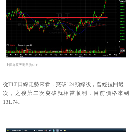
上圖為長天期美債ETF
從TLT日線走勢來看，突破124頸線後，曾經拉回過一
次，之後第二次突破就相當順利，目前價格來到
131.74。