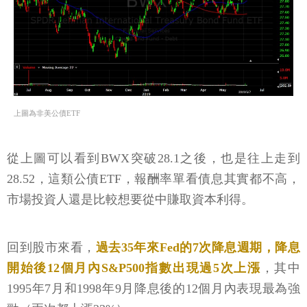
上圖為非美公債ETF
從上圖可以看到BWX突破28.1之後，也是往上走到
28.52，這類公債ETF，報酬率單看債息其實都不高，
市場投資人還是比較想要從中賺取資本利得。
回到股市來看，
過去35年來Fed的7次降息週期，降息
開始後12個月內S&P500指數出現過5次上漲
，其中
1995年7月和1998年9月降息後的12個月內表現最為強