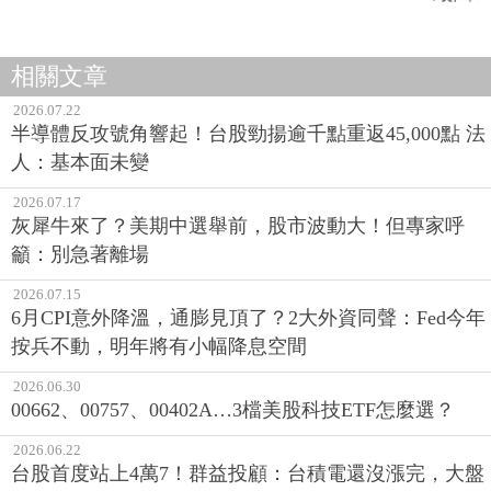
相關文章
2026.07.22
半導體反攻號角響起！台股勁揚逾千點重返45,000點 法
人：基本面未變
2026.07.17
灰犀牛來了？美期中選舉前，股市波動大！但專家呼
籲：別急著離場
2026.07.15
6月CPI意外降溫，通膨見頂了？2大外資同聲：Fed今年
按兵不動，明年將有小幅降息空間
2026.06.30
00662、00757、00402A…3檔美股科技ETF怎麼選？
2026.06.22
台股首度站上4萬7！群益投顧：台積電還沒漲完，大盤