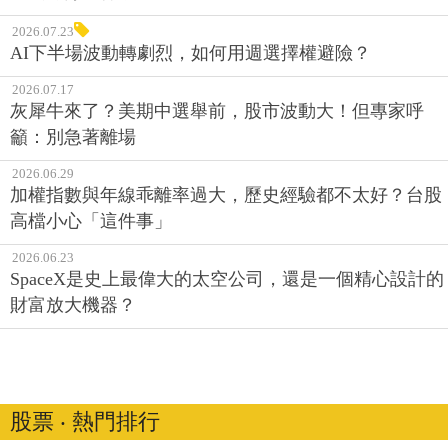
2026.07.23
AI下半場波動轉劇烈，如何用週選擇權避險？
2026.07.17
灰犀牛來了？美期中選舉前，股市波動大！但專家呼
籲：別急著離場
2026.06.29
加權指數與年線乖離率過大，歷史經驗都不太好？台股
高檔小心「這件事」
2026.06.23
SpaceX是史上最偉大的太空公司，還是一個精心設計的
財富放大機器？
股票 ‧ 熱門排行