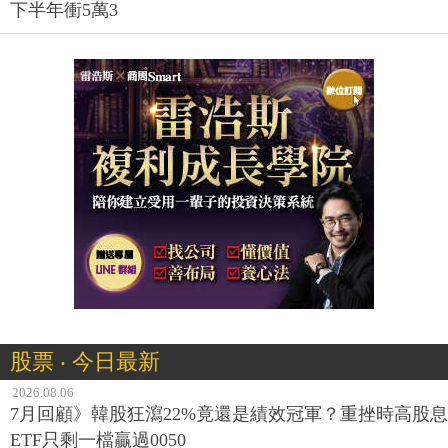
下半年衝5萬3
股票 ‧ 今日最新
2026.08.06
7月回顧》韓股狂瀉22%竟還是績效冠軍？重挫時高股息
ETF只剩一檔贏過0050