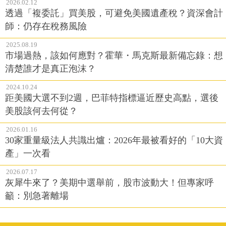
2026.02.12
透過「複委託」買美股，可避免美國遺產稅？資深會計
師：仍存在稅務風險
2025.08.19
市場過熱，該如何應對？霍華・馬克斯最新備忘錄：想
清楚誰才是真正泡沫？
2024.10.24
距美國大選不到2週，巴菲特指標逼近歷史高點，選後
美股該何去何從？
2026.01.16
30家重量級法人共識出爐：2026年最被看好的「10大資
產」一次看
2026.07.17
灰犀牛來了？美期中選舉前，股市波動大！但專家呼
籲：別急著離場