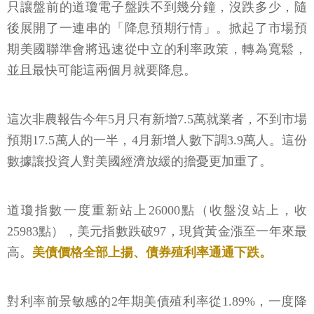
只讓盤前的道瓊電子盤跌不到幾分鐘，沒跌多少，隨
後展開了一連串的「降息預期行情」。掀起了市場預
期美國聯準會將迅速從中立的利率政策，轉為寬鬆，
並且最快可能這兩個月就要降息。
這次非農報告今年5月只有新增7.5萬就業者，不到市場
預期17.5萬人的一半，4月新增人數下調3.9萬人。這份
數據讓投資人對美國經濟放緩的擔憂更加重了。
道瓊指數一度重新站上26000點（收盤沒站上，收
25983點），美元指數跌破97，現貨黃金漲至一年來最
高。
美債價格全部上揚、債券殖利率通通下跌。
對利率前景敏感的2年期美債殖利率從1.89%，一度降