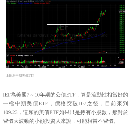
上圖為中期美債ETF
IEF為美國7～10年期的公債ETF，算是流動性相當好的
一檔中期美債ETF，價格突破107之後，目前來到
109.23，這類的美債ETF如果只是持有小股數，那對於
習慣大波動的小額投資人來說，可能相當不習慣。