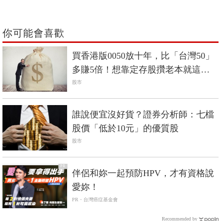
你可能會喜歡
買香港版0050放十年，比「台灣50」
多賺5倍！想靠定存股攢老本就這樣
做
股市
誰說便宜沒好貨？證券分析師：七檔
股價「低於10元」的優質股
股市
PR
伴侶和妳一起預防HPV，才有資格說
愛妳！
PR・台灣癌症基金會
Recommended by