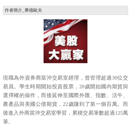
作者簡介_畢德歐夫
現職為外資券商當沖交易室經理，曾管理超過30位交
易員。學生時期開始投資股票，20歲開始國內期貨與
選擇權的操作，而後延伸至國際外匯、指數、活牛、
農產品與美國公債期貨，22歲賺到了第一個百萬。而
後進入外商當沖交易室學習，累積交易筆數超過125萬
筆。