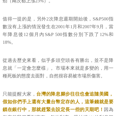
勁（兩次都上漲23%）。
值得一提的是，另外2次降息週期開始後，S&P500指
數沒有上漲的情況發生在2001年1月和2007年9月，當
年降息後12個月內S&P 500指數分別下跌了12%和
18%。
從過去歷史來看，似乎多頭空頭各有勝出，並不是降
息就「一定會怎麼樣」。市場本來就是多變的，用一
種死板的態度去面對，自然很容易被市場所傷害。
只能提醒大家，
台灣的降息腳步往往也會追隨美國，
假如你們手上還有大量台幣定存的人，這筆錢就是要
鎖在銀行中，那就趕緊去設定長一些的天期吧！
因為