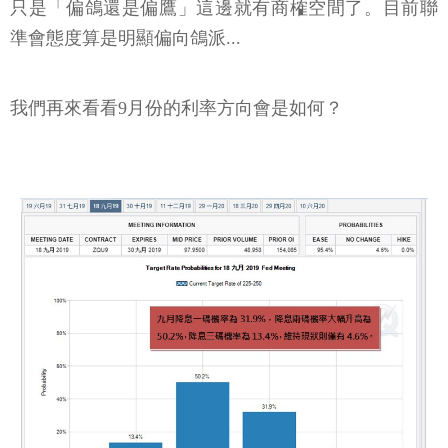
只是「偏鴿還是偏鷹」這邊就有商榷空間了。目前聯
準會態度算是明顯偏向鴿派...
我們再來看看9月份的利率方向會是如何？