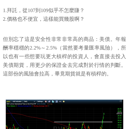
1.拜託，從107到109似乎不怎麼賺？
2.價格也不便宜，這樣能買幾股啊？
但別忘了這是安全性非常非常高的商品：美債。年報
酬率穩穩的2.2%～2.5%（當然要考量匯率風險），所
以也有一些想要玩更大槓桿的投資人，會直接去投入
美債期貨，用更少的保證金去完成對於行情的判斷。
這部份的風險會拉高，畢竟期貨就是有槓桿的。