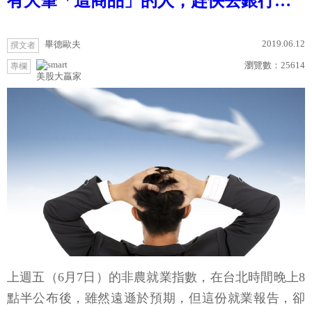
有大筆「這商品」的人，趕快去銀行…
2019.06.12
畢德歐夫
撰文者
瀏覽數：
25614
專欄
美股大贏家
上週五（6月7日）的非農就業指數，在台北時間晚上8
點半公布後，雖然遠遜於預期，但這份就業報告，卻