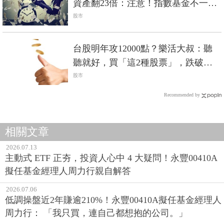
資產翻23倍：注意！指數基金不一定
適合
股市
台股明年攻12000點？樂活大叔：聽
聽就好，買「這2種股票」，跌破萬
點也死不了
股市
Recommended by
相關文章
2026.07.13
主動式 ETF 正夯，投資人心中 4 大疑問！永豐00410A
擬任基金經理人周力行親自解答
2026.07.06
低調操盤近2年賺逾210%！永豐00410A擬任基金經理人
周力行： 「我只買，連自己都想抱的公司。」