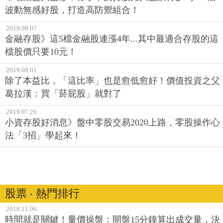
波動無感好股，打造高防禦組合！
2019.08.07
金融存股》這5檔金融股連漲4年...其中最適合存股的這
檔股價只要10元！
2019.08.01
除了本益比，「這比率」也是愈低愈好！價值投資之父
葛拉漢：買「菸屁股」就對了
2019.07.26
小資存股好消息》盤中零股交易2020上路，零股操作心
法「3招」學起來！
股票 ‧ 熱門排行
2018.11.06
時間就是關鍵！量價操盤：開盤15分鐘算出成交量，決