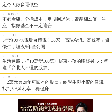
定今天做多還做空
2018.10.23
不必看盤、分擔成本，定投到退休，資產翻23倍：注
意！指數基金不一定適合
2017.04.14
5年漲997%電爆台積電！38家「高現金流、高效率」資
優生，埋沒5年全公開
2017.09.21
生活選股，把10萬變100萬》屏東小孩的賺錢撇步：買
進「台北人不懂的股票」
2019.01.29
「2萬元買20年可回本的股票」給學生與小資的建議：
找到5%殖利率，穩穩賺