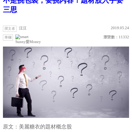
不是挑包裝，要挑內容！題材股入手要
三思
2019.05.24
汪汪
撰文者
瀏覽數：
11332
專欄
Sunny愛Money
原文：美麗糖衣的題材概念股