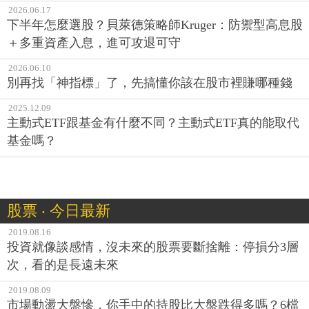
2026.06.17
下半年怎麼選股？貝萊德策略師Kruger：防禦型高息股
＋多重資產入息，進可攻退可守
2026.06.10
別再找「神指標」了，先搞懂你該在股市裡賺哪種錢
2025.12.09
主動式ETF跟基金有什麼不同？主動式ETF真的能取代
基金嗎？
股票 ‧ 今日最新
2019.08.16
投資就像談感情，沒未來的股票要斷捨離：停損分3層
次，看的是長遠未來
2019.08.09
市場動盪大盤慘，你手中的持股比大盤跌得多嗎？6檔