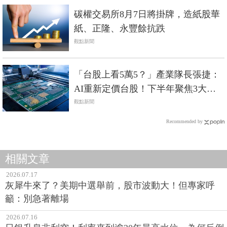
碳權交易所8月7日將掛牌，造紙股華
紙、正隆、永豐餘抗跌
觀點新聞
「台股上看5萬5？」產業隊長張捷：
AI重新定價台股！下半年聚焦3大關
鍵零組件
觀點新聞
Recommended by
相關文章
2026.07.17
灰犀牛來了？美期中選舉前，股市波動大！但專家呼
籲：別急著離場
2026.07.16