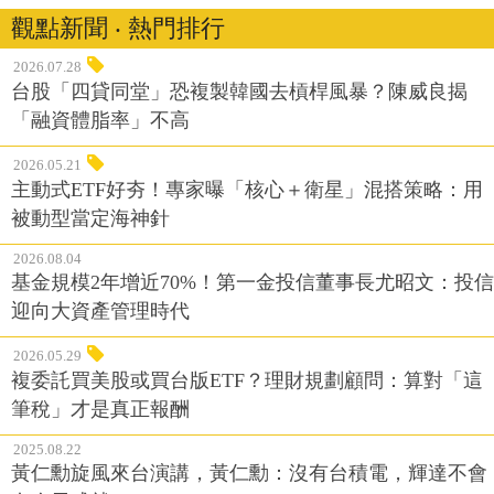
觀點新聞 ‧ 熱門排行
2026.07.28
台股「四貸同堂」恐複製韓國去槓桿風暴？陳威良揭
「融資體脂率」不高
2026.05.21
主動式ETF好夯！專家曝「核心＋衛星」混搭策略：用
被動型當定海神針
2026.08.04
基金規模2年增近70%！第一金投信董事長尤昭文：投信
迎向大資產管理時代
2026.05.29
複委託買美股或買台版ETF？理財規劃顧問：算對「這
筆稅」才是真正報酬
2025.08.22
黃仁勳旋風來台演講，黃仁勳：沒有台積電，輝達不會