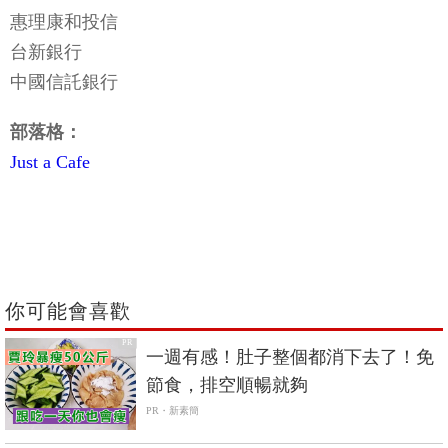
惠理康和投信
台新銀行
中國信託銀行
部落格：
Just a Cafe
你可能會喜歡
PR
一週有感！肚子整個都消下去了！免
節食，排空順暢就夠
PR・新素簡