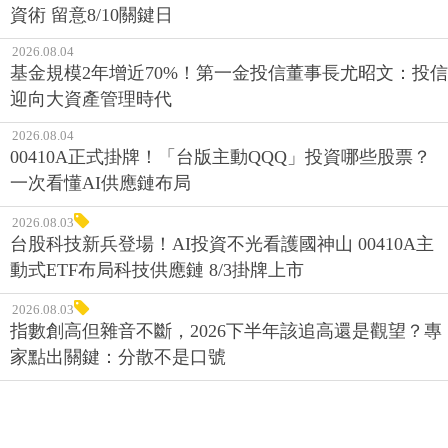
資術 留意8/10關鍵日
2026.08.04
基金規模2年增近70%！第一金投信董事長尤昭文：投信
迎向大資產管理時代
2026.08.04
00410A正式掛牌！「台版主動QQQ」投資哪些股票？
一次看懂AI供應鏈布局
2026.08.03
台股科技新兵登場！AI投資不光看護國神山 00410A主
動式ETF布局科技供應鏈 8/3掛牌上市
2026.08.03
指數創高但雜音不斷，2026下半年該追高還是觀望？專
家點出關鍵：分散不是口號