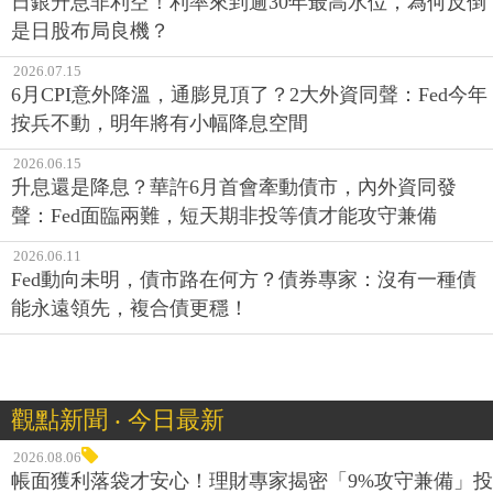
日銀升息非利空！利率來到逾30年最高水位，為何反倒
是日股布局良機？
2026.07.15
6月CPI意外降溫，通膨見頂了？2大外資同聲：Fed今年
按兵不動，明年將有小幅降息空間
2026.06.15
升息還是降息？華許6月首會牽動債市，內外資同發
聲：Fed面臨兩難，短天期非投等債才能攻守兼備
2026.06.11
Fed動向未明，債市路在何方？債券專家：沒有一種債
能永遠領先，複合債更穩！
觀點新聞 ‧ 今日最新
2026.08.06
帳面獲利落袋才安心！理財專家揭密「9%攻守兼備」投