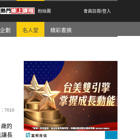
粉絲團
會員註冊
/
登入
企劃
名人堂
精彩書摘
：7010
 歲的
能讓長