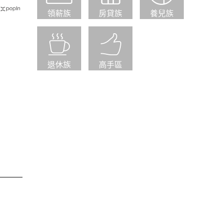
領薪族
房貸族
養兒族
退休族
高手區