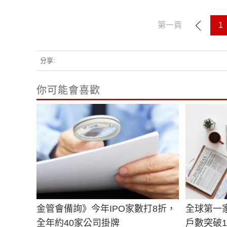
第一頁
1
分享:
你可能會喜歡
金管會備詢》今年IPO家數打8折，
全球第一
全年約40家公司掛牌
戶數突破1