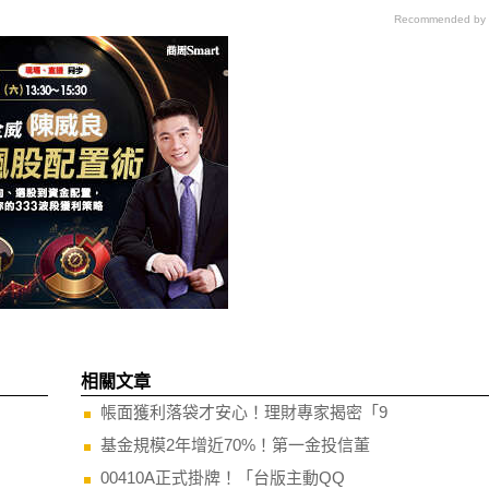
Recommended by
相關文章
帳面獲利落袋才安心！理財專家揭密「9
基金規模2年增近70%！第一金投信董
00410A正式掛牌！「台版主動QQ