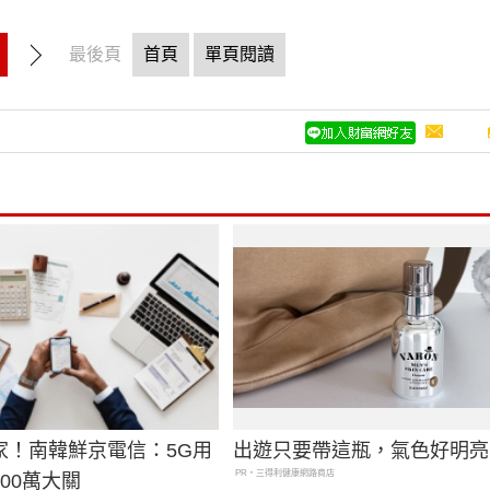
最後頁
首頁
單頁閱讀
家！南韓鮮京電信：5G用
出遊只要帶這瓶，氣色好明亮
PR・三得利健康網路商店
00萬大關