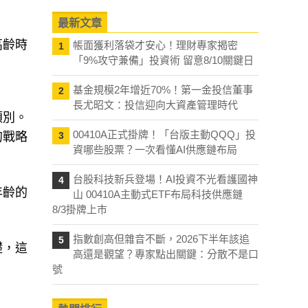
最新文章
高齡時
帳面獲利落袋才安心！理財專家揭密
1
「9%攻守兼備」投資術 留意8/10關鍵日
基金規模2年增近70%！第一金投信董事
2
長尤昭文：投信迎向大資產管理時代
類別。
00410A正式掛牌！「台版主動QQQ」投
的戰略
3
資哪些股票？一次看懂AI供應鏈布局
台股科技新兵登場！AI投資不光看護國神
4
年齡的
山 00410A主動式ETF布局科技供應鏈
8/3掛牌上市
指數創高但雜音不斷，2026下半年該追
5
礎，這
高還是觀望？專家點出關鍵：分散不是口
號