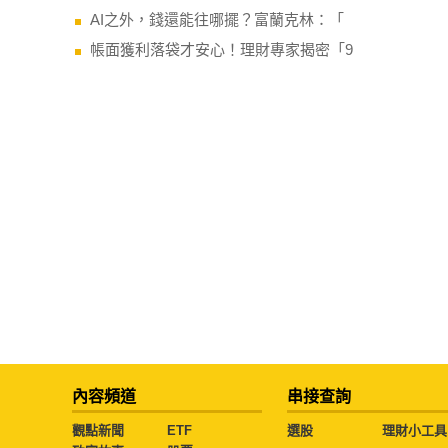
AI之外，錢還能往哪擺？富蘭克林：「
帳面獲利落袋才安心！理財專家揭密「9
內容頻道
串接查詢
觀點新聞
ETF
選股
理財小工具