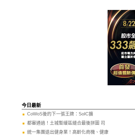
今日最新
CoWoS後的下一張王牌：SoIC擴
都審通過！土城暫緩區縫合最後拼圖 司
統一集團退出健身業！高齡化商機、健康