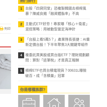
熱門排行
台股「四貸同堂」恐複製韓國去槓桿風
1
暴？陳威良揭「融資體脂率」不高
主動式ETF好夯！專家曝「核心＋衛星」
2
列印
混搭策略：用被動型當定海神針
「台股上看5萬5？」產業隊長張捷：AI重
3
新定價台股！下半年聚焦3大關鍵零組件
複委託買美股或買台版ETF？理財規劃顧
4
問：算對「這筆稅」才是真正報酬
槓桿ETF也買台積電現貨？00631L曝險
5
破百，成「含積量」冠軍
你是哪種族群?