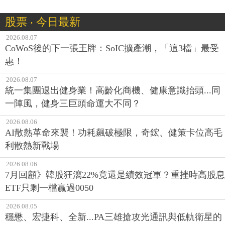
股票 ‧ 今日最新
2026.08.07
CoWoS後的下一張王牌：SoIC擴產潮，「這3檔」最受
惠！
2026.08.07
統一集團退出健身業！高齡化商機、健康意識抬頭...同
一陣風，健身三巨頭命運大不同？
2026.08.06
AI散熱革命來襲！功耗飆破極限，奇鋐、健策卡位高毛
利散熱新戰場
2026.08.06
7月回顧》韓股狂瀉22%竟還是績效冠軍？重挫時高股息
ETF只剩一檔贏過0050
2026.08.05
穩懋、宏捷科、全新...PA三雄搶攻光通訊與低軌衛星的