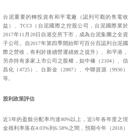
台泥重要的轉投資有和平電廠（認列可觀的售電收
益）、TCCI（台泥國際之控股公司，台泥國際業於
2017年11月20日自港交所下市，成為台泥集團之全資
子公司。自2017年第四季開始即可百分百認列台泥國
際之營收，有利於後續營運績效之提升）、和平港，
另亦持有多家上市公司之股權，如中橡（2104）、信
昌化（4725）、台新金（2887）、中聯資源（9930）
等。
股利政策評估
近5年的盈餘分配率均達80%以上，近5年各年度之現
金殖利率落在4.03%到6.58%之間，預期今年（2018）