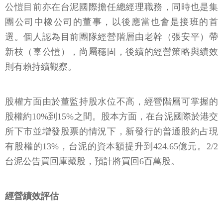
公愷目前亦在台泥國際擔任總經理職務，同時也是集
團公司中橡公司的董事，以後應當也會是接班的首
選。個人認為目前團隊經營階層由老幹（張安平）帶
新枝（辜公愷），尚屬穩固，後續的經營策略與績效
則有賴持續觀察。
股權方面由於董監持股水位不高，經營階層可掌握的
股權約10%到15%之間。股本方面，在台泥國際於港交
所下市並增發股票的情況下，新發行的普通股約占現
有股權的13%，台泥的資本額提升到424.65億元。2/2
台泥公告買回庫藏股，預計將買回6百萬股。
經營績效評估