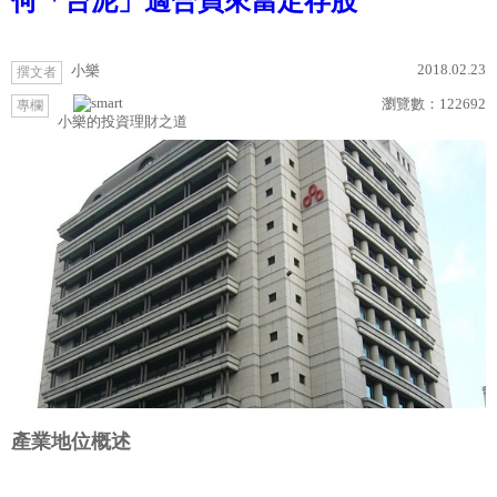
何「台泥」適合買來當定存股
2018.02.23
小樂
撰文者
瀏覽數：
122692
專欄
小樂的投資理財之道
產業地位概述