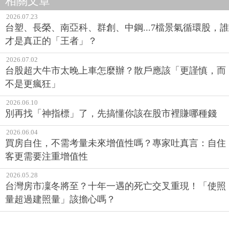
相關文章
2026.07.23
台塑、長榮、南亞科、群創、中鋼...7檔景氣循環股，誰
才是真正的「王者」？
2026.07.02
台股超大牛市太晚上車怎麼辦？散戶應該「更謹慎，而
不是更瘋狂」
2026.06.10
別再找「神指標」了，先搞懂你該在股市裡賺哪種錢
2026.06.04
買房自住，不需考量未來增值性嗎？專家吐真言：自住
客更需要注重增值性
2026.05.28
台灣房市凜冬將至？十年一遇的死亡交叉重現！「使照
量超過建照量」該擔心嗎？