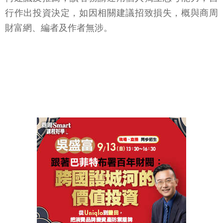
行作出投資決定，如因相關建議招致損失，概與商周
財富網、編者及作者無涉。