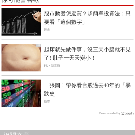
股市動盪怎麼買？超簡單投資法：只
要看「這個數字」
股市
PR
起床就先做件事，沒三天小腹就不見
了! 肚子一天天變小！
PR・新素簡
一張圖！帶你看台股過去40年的「暴
跌史」
股市
Recommended by