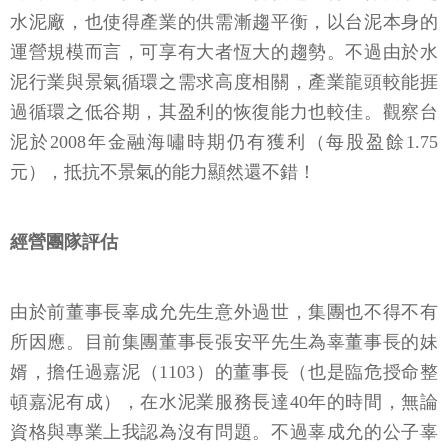
水泥廠，也使得產業的供需漸趨平衡，以台泥本身的
運營規模而言，可享有大者恆大的趨勢。不過由於水
泥行業與景氣循環之需求高度相關，產業龍頭較能捱
過循環之低谷期，其盈利的恢復能力也較佳。觀察台
泥於2008年金融海嘯時期仍有獲利（每股盈餘1.75
元），抵抗不景氣的能力顯然還不錯！
經營團隊評估
由於前董事長辜成允先生意外過世，集團也不得不有
所因應。目前集團董事長張安平先生為辜董事長的妹
婿，擔任過嘉泥（1103）的董事長（也是臨危授命整
頓嘉泥有成），在水泥業服務長達40年的時間，無論
資格與專業上我認為沒有問題。不過辜成允的公子辜