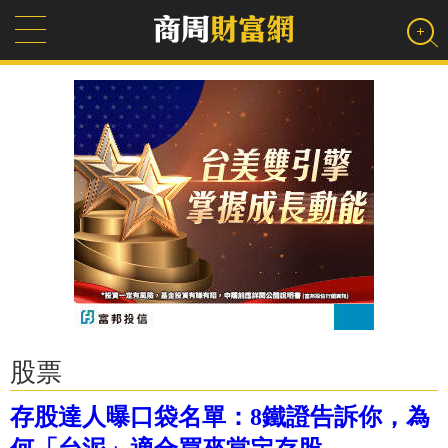
股票
存股達人曝口袋名單：8鐵證告訴你，為