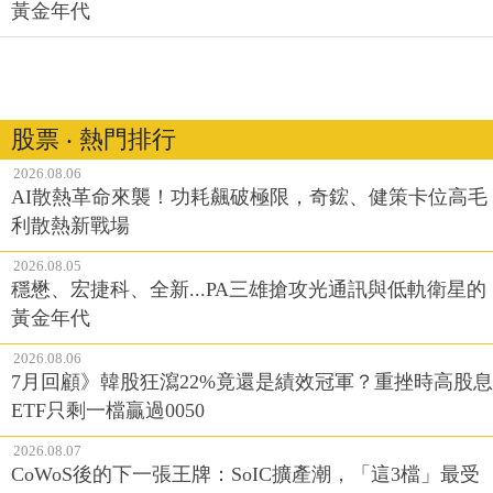
黃金年代
股票 ‧ 熱門排行
2026.08.06
AI散熱革命來襲！功耗飆破極限，奇鋐、健策卡位高毛
利散熱新戰場
2026.08.05
穩懋、宏捷科、全新...PA三雄搶攻光通訊與低軌衛星的
黃金年代
2026.08.06
7月回顧》韓股狂瀉22%竟還是績效冠軍？重挫時高股息
ETF只剩一檔贏過0050
2026.08.07
CoWoS後的下一張王牌：SoIC擴產潮，「這3檔」最受