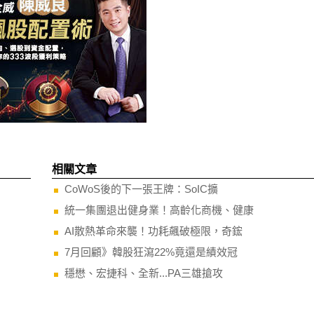
相關文章
CoWoS後的下一張王牌：SoIC擴
統一集團退出健身業！高齡化商機、健康
AI散熱革命來襲！功耗飆破極限，奇鋐
7月回顧》韓股狂瀉22%竟還是績效冠
穩懋、宏捷科、全新...PA三雄搶攻