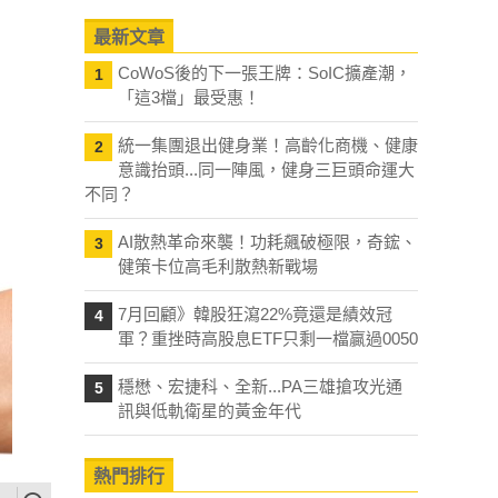
最新文章
CoWoS後的下一張王牌：SoIC擴產潮，
1
「這3檔」最受惠！
統一集團退出健身業！高齡化商機、健康
2
意識抬頭...同一陣風，健身三巨頭命運大
不同？
AI散熱革命來襲！功耗飆破極限，奇鋐、
3
健策卡位高毛利散熱新戰場
7月回顧》韓股狂瀉22%竟還是績效冠
4
軍？重挫時高股息ETF只剩一檔贏過0050
穩懋、宏捷科、全新...PA三雄搶攻光通
5
訊與低軌衛星的黃金年代
熱門排行