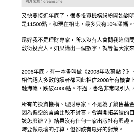
圖片來源：dreamstime
又快要接近年底了，很多投資機構紛紛開始對明
是11500點，和現在相比，最多只有10%漲
還好我不是理財專家，所以沒有人會問我這個
敷衍投資人。如果講出一個數字，就等著大家
2006年底，有一本書叫做《2008年攻萬點
相信絕大多數的讀者都因此相信2008年有機
融海嘯，跌破4000點。不過，書名非常吸引
所有的投資機構、理財專家，不是為了銷售基
因為偏空的言論比較不討喜，會與開拓業績的目
該怎麼辦？》結果沒有任何一家出版社有興趣
時要做最壞的打算，但卻該有最好的對策。