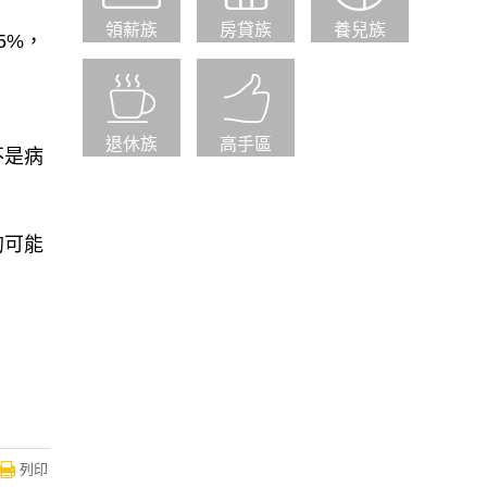
領薪族
房貸族
養兒族
5%，
退休族
高手區
不是病
的可能
列印