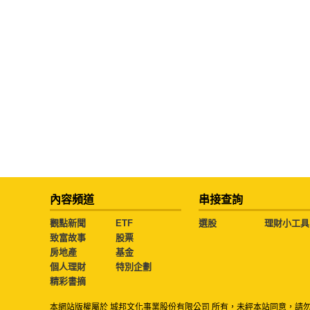
內容頻道
串接查詢
觀點新聞
ETF
選股
理財小工具
致富故事
股票
房地產
基金
個人理財
特別企劃
精彩書摘
本網站版權屬於 城邦文化事業股份有限公司 所有，未經本站同意，請