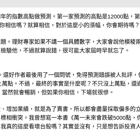
年的指數高點做預測。第一家預測的高點是12000點，
幅。你相信嗎？就算相信，對於這麼小的漲幅，你會期待嗎？
問題。理財專家如果不講一個具體數字，大家會說他模稜
來檢驗他，不過就算說錯，很可能大家屆時早就忘了。
？》。還好作者最後用了一個問號，免得預測錯誤被人批評，
會上萬點。不過，最終的事實是什麼呢？不只沒上萬點，還
人，當然就會暢銷，但如果你相信，下場就很慘。
金、增加業績，就是為了賣書，所以都會盡量採取偏多的
標相衝突。我曾想寫一本書《萬一未來會跌破5000點，
。我真的這麼看壞台股嗎？其實並沒有，只是想告訴投資