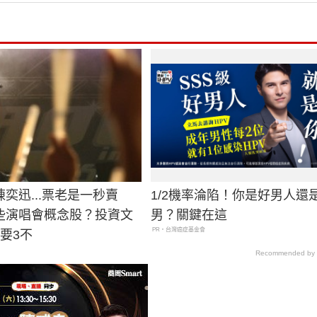
奕迅...票老是一秒賣
1/2機率淪陷！你是好男人還
些演唱會概念股？投資文
男？關鍵在這
PR・台灣癌症基金會
要3不
Recommended by