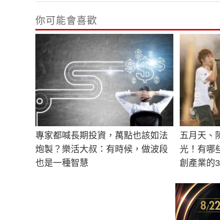
你可能會喜歡
專家都喊長期投資，萬點也該如法
五月天、陳
炮製？樂活大叔：有時候，做波段
光！有哪
也是一種智慧
創產業的3