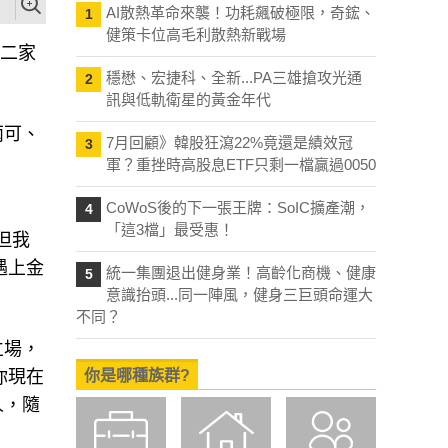
AI散熱革命來襲！功耗飆破極限，奇鋐、
1
健策卡位高毛利散熱新戰場
第二家
穩懋、宏捷科、全新...PA三雄搶攻光通
2
訊與低軌衛星的黃金年代
兩可、
7月回顧》韓股狂瀉22%竟還是績效冠
3
軍？重挫時高股息ETF只剩一檔贏過0050
CoWoS後的下一張王牌：SoIC擴產潮，
4
「這3檔」最受惠！
但我
遇上金
統一集團退出健身業！高齡化商機、健康
5
意識抬頭...同一陣風，健身三巨頭命運大
不同？
立場，
你現在
你是哪種族群?
人，隨