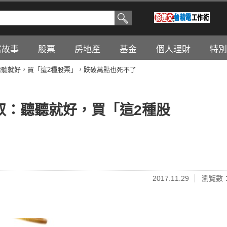
富故事
股票
房地產
基金
個人理財
特別
：聽聽就好，買「這2種股票」，跌破萬點也死不了
大叔：聽聽就好，買「這2種股
2017.11.29
瀏覽數：