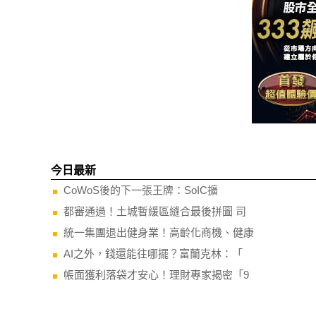
今日最新
CoWoS後的下一張王牌：SoIC擴
都審通過！土城暫緩區縫合最後拼圖 司
統一集團退出健身業！高齡化商機、健康
AI之外，錢還能往哪擺？富蘭克林：「
帳面獲利落袋才安心！理財專家揭密「9